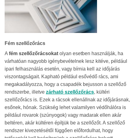
Fém szellőzőrács
A
fém szellőzőrácsokat
olyan esetben használják, ha
várhatóan nagyobb igénybevételnek lesz kitéve, például
ipari felhasználás esetén, vagy bírnia kell az időjárás
viszontagságait. Kapható például esővédő rács, ami
megakadályozza, hogy a csapadék bejusson a szellőző
rendszerbe, illetve
zárható szellőzőrács
, kültéri
szellőzőrács is. Ezek a rácsok ellenállnak az időjárásnak,
esőnek, hónak. Szükség lehet valamilyen védőhálóra is
például rovarok (szúnyogok) vagy madarak ellen akár
beltéren, akár kültéren építjük be a szellőzőt. A szellőző
rendszer kivezetésétől függően előfordulhat, hogy