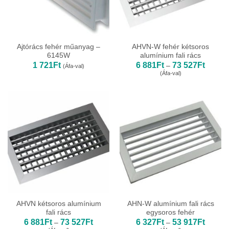
Ajtórács fehér műanyag –
AHVN-W fehér kétsoros
6145W
alumínium fali rács
Ártarto
1 721
Ft
6 881
Ft
73 527
Ft
–
(Áfa-val)
6
(Áfa-val)
881Ft
-
73
527Ft
AHVN kétsoros alumínium
AHN-W alumínium fali rács
fali rács
egysoros fehér
Ártartomány:
Ártarto
6 881
Ft
73 527
Ft
6 327
Ft
53 917
Ft
–
–
6
6