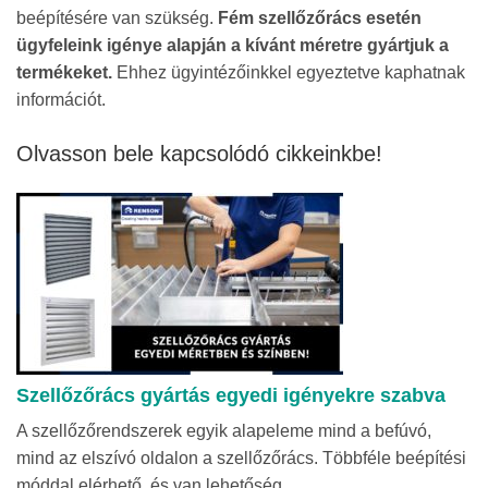
beépítésére van szükség.
Fém szellőzőrács esetén
ügyfeleink igénye alapján a kívánt méretre gyártjuk a
termékeket.
Ehhez ügyintézőinkkel egyeztetve kaphatnak
információt.
Olvasson bele kapcsolódó cikkeinkbe!
Szellőzőrács gyártás egyedi igényekre szabva
A szellőzőrendszerek egyik alapeleme mind a befúvó,
mind az elszívó oldalon a szellőzőrács. Többféle beépítési
móddal elérhető, és van lehetőség ...