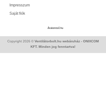
Impresszum
Saját fiók
Árukereső.hu
Copyright 2026 ©
Ventilátorbolt.hu webáruház - ONIXCOM
KFT. Minden jog fenntartva!