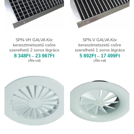
SPN-VH GALVA Kör
SPN-V GALVA Kör
keresztmetszetű csőre
keresztmetszetű csőre
szerelhető 2 soros légrács
szerelhető 1 soros légrács
Ártartomány:
Ártarto
8 348
Ft
23 967
Ft
5 892
Ft
17 499
Ft
–
–
8
5
(Áfa-val)
(Áfa-val)
348Ft
892Ft
-
-
23
17
967Ft
499Ft