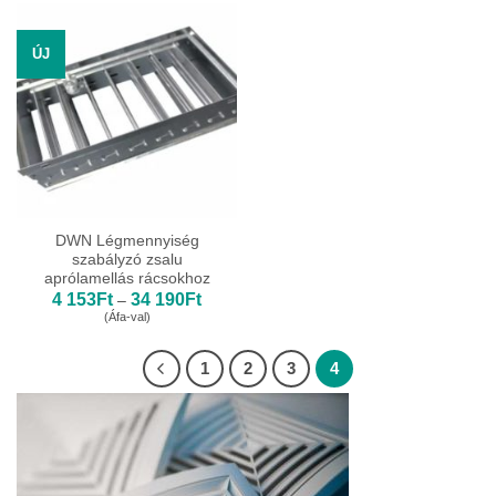
177Ft
ÚJ
DWN Légmennyiség
szabályzó zsalu
aprólamellás rácsokhoz
Ártartomány:
4 153
Ft
34 190
Ft
–
4
(Áfa-val)
153Ft
-
34
1
2
3
4
190Ft