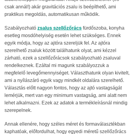
csak annál!) akár gravitációs zsalu is beépíthető, ami
praktikus megoldás, automatikusan működik.
Szabályozható
zsalus szellőzőrács
fürdőszoba, konyha
esetleg mosdóhelyiség esetén lehet szükséges. Ennek
egyik módja, hogy az ajtóra szereljük fel. Az ajtóra
szerelhető zsaluk között találhatunk olyat, ami kézzel
zárható, ezek a szellőzőrácsok szabályozható zsaluval
rendelkeznek. Ezáltal mi magunk szabályozzuk a
megfelelő levegőmennyiséget. Választhatunk olyan kivitelt,
ami a nyílászáró egyik vagy mindkét oldalára szerelhető.
Választás előtt nagyon fontos, hogy az ajtó vastagságát
lemérjük, mert van egy minimum vastagság, ami alatt nem
lehet alkalmazni. Ezek az adatok a termékleírásnál mindig
szerepelnek.
Annak ellenére, hogy széles méret és formaválasztékban
kaphatóak, előfordulhat, hogy egyedi méretű szellőzőrács