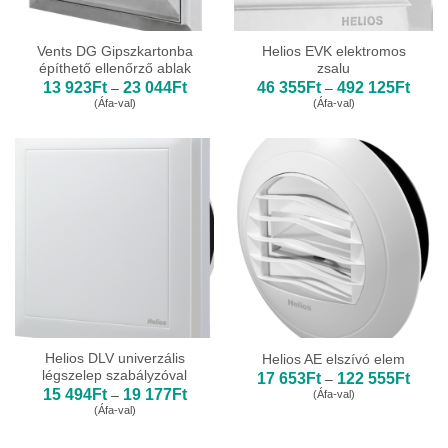
Vents DG Gipszkartonba
Helios EVK elektromos
építhető ellenőrző ablak
zsalu
Ártartomány:
Ártar
13 923
Ft
23 044
Ft
46 355
Ft
492 125
Ft
–
–
13
46
(Áfa-val)
(Áfa-val)
923Ft
355Ft
-
-
23
492
044Ft
125Ft
Helios DLV univerzális
Helios AE elszívó elem
légszelep szabályzóval
Ártar
17 653
Ft
122 555
Ft
–
17
Ártartomány:
15 494
Ft
19 177
Ft
(Áfa-val)
–
653Ft
15
(Áfa-val)
-
494Ft
122
-
555Ft
19