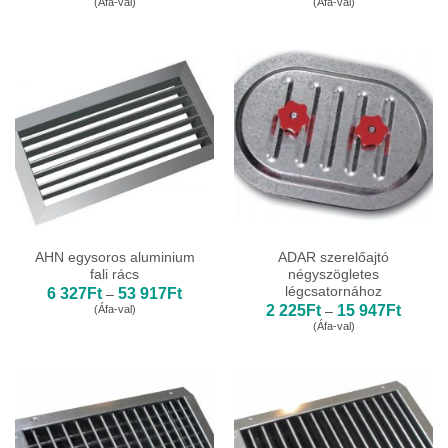
(Áfa-val)
(Áfa-val)
881Ft
327Ft
-
-
73
53
527Ft
917Ft
AHN egysoros aluminium
ADAR szerelőajtó
fali rács
négyszögletes
légcsatornához
Ártartomány:
6 327
Ft
53 917
Ft
–
6
Ártarto
2 225
Ft
15 947
Ft
(Áfa-val)
–
327Ft
2
(Áfa-val)
-
225Ft
53
-
917Ft
15
947Ft