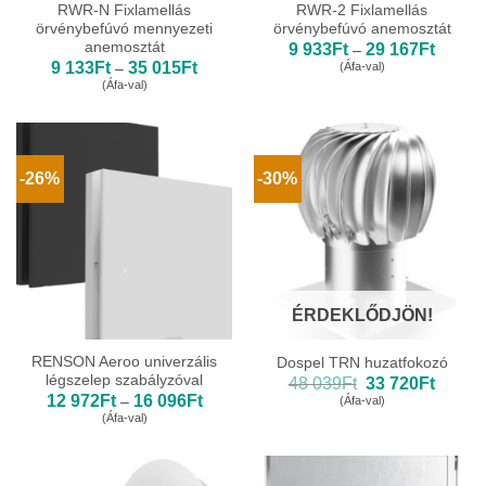
RWR-N Fixlamellás
RWR-2 Fixlamellás
örvénybefúvó mennyezeti
örvénybefúvó anemosztát
anemosztát
Ártarto
9 933
Ft
29 167
Ft
–
9
Ártartomány:
9 133
Ft
35 015
Ft
(Áfa-val)
–
933Ft
9
(Áfa-val)
-
133Ft
29
-
167Ft
35
015Ft
-26%
-30%
ÉRDEKLŐDJÖN!
RENSON Aeroo univerzális
Dospel TRN huzatfokozó
légszelep szabályzóval
Original
Curren
48 039
Ft
33 720
Ft
price
price
Ártartomány:
12 972
Ft
16 096
Ft
(Áfa-val)
–
was:
is:
12
(Áfa-val)
48
33
972Ft
039Ft.
720Ft.
-
16
096Ft