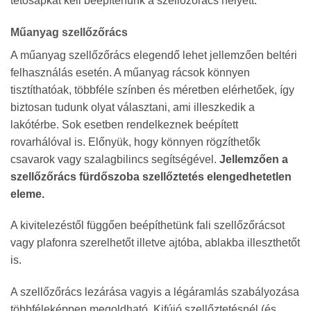
tetősapkát kell beépítenünk a szellőzőrács helyett.
Műanyag szellőzőrács
A műanyag szellőzőrács elegendő lehet jellemzően beltéri
felhasználás esetén. A műanyag rácsok könnyen
tisztíthatóak, többféle színben és méretben elérhetőek, így
biztosan tudunk olyat választani, ami illeszkedik a
lakótérbe. Sok esetben rendelkeznek beépített
rovarhálóval is. Előnyük, hogy könnyen rögzíthetők
csavarok vagy szalagbilincs segítségével.
Jellemzően a
szellőzőrács fürdőszoba szellőztetés elengedhetetlen
eleme.
A kivitelezéstől függően beépíthetünk fali szellőzőrácsot
vagy plafonra szerelhetőt illetve ajtóba, ablakba illeszthetőt
is.
A szellőzőrács lezárása vagyis a légáramlás szabályozása
többféleképpen megoldható. Kifújó szellőztetésnél (és