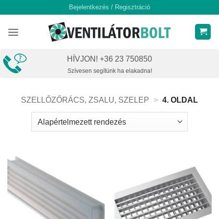
Skip
Bejelentkezés / Regisztráció
to
content
HÍVJON! +36 23 750850
Szívesen segítünk ha elakadna!
SZELLŐZŐRÁCS, ZSALU, SZELEP
>
4. OLDAL