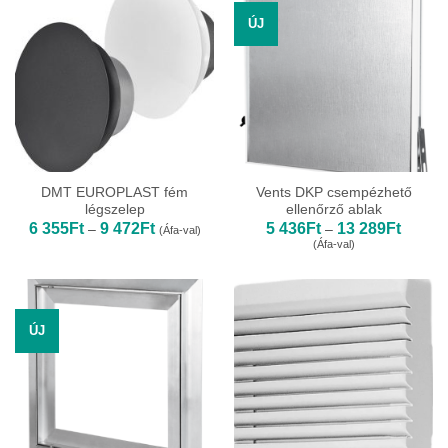
ÚJ
DMT EUROPLAST fém
Vents DKP csempézhető
légszelep
ellenőrző ablak
Ártartomány:
Ártarto
6 355
Ft
9 472
Ft
5 436
Ft
13 289
Ft
–
–
(Áfa-val)
6
5
(Áfa-val)
355Ft
436Ft
-
-
9
13
472Ft
289Ft
ÚJ