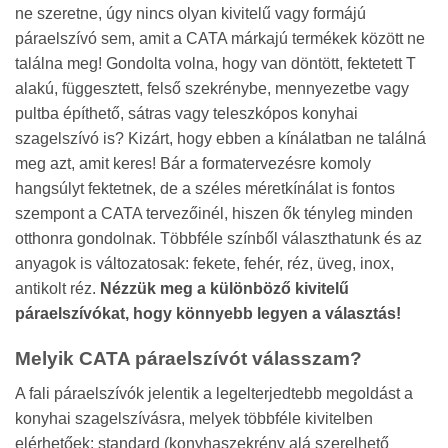
ne szeretne, úgy nincs olyan kivitelű vagy formájú
páraelszívó sem, amit a CATA márkajú termékek között ne
találna meg! Gondolta volna, hogy van döntött, fektetett T
alakú, függesztett, felső szekrénybe, mennyezetbe vagy
pultba építhető, sátras vagy teleszkópos konyhai
szagelszívó is? Kizárt, hogy ebben a kínálatban ne találná
meg azt, amit keres! Bár a formatervezésre komoly
hangsúlyt fektetnek, de a széles méretkínálat is fontos
szempont a CATA tervezőinél, hiszen ők tényleg minden
otthonra gondolnak. Többféle színből választhatunk és az
anyagok is változatosak: fekete, fehér, réz, üveg, inox,
antikolt réz.
Nézzük meg a különböző kivitelű
páraelszívókat, hogy könnyebb legyen a választás!
Melyik CATA páraelszívót válasszam?
A fali páraelszívók jelentik a legelterjedtebb megoldást a
konyhai szagelszívásra, melyek többféle kivitelben
elérhetőek: standard (konyhaszekrény alá szerelhető