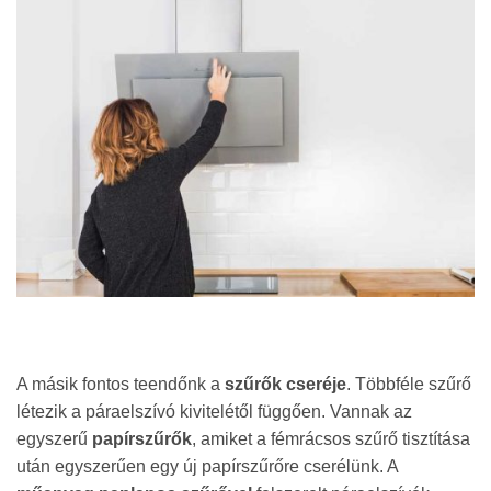
A másik fontos teendőnk a
szűrők cseréje
. Többféle szűrő
létezik a páraelszívó kivitelétől függően. Vannak az
egyszerű
papírszűrők
, amiket a fémrácsos szűrő tisztítása
után egyszerűen egy új papírszűrőre cserélünk. A