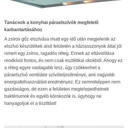
Tanácsok a konyhai páraelszívók megfelelő
karbantartásához
A zsíros gőz elszívása miatt egy idő után megjelenik az
elszívó készülékek alsó felületén a háziasszonyok által jól
ismert egy zsíros, ragadós réteg. Ennek az eltávolítása
rendkívül fontos, és nem csak esztétikai okokból. Ahogy ez
a réteg egyre vastagabb lesz, úgy csökkenhet a
páraelszívó ventilátor szívóteljesítménye, ami nagyobb
energiafelhasználást eredményez. Ez semmiképpen nem
gazdaságos, de ezen a felületen megtelepedhetnek
baktériumok és egyéb kórokozók is, úgyhogy ne
hanyagoljuk el a tisztítást!