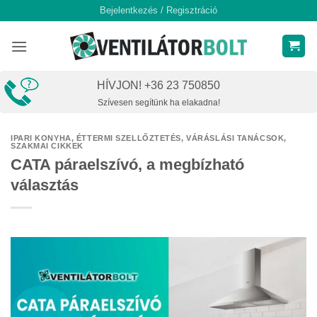
Skip
Bejelentkezés / Regisztráció
to
content
HÍVJON! +36 23 750850
Szívesen segítünk ha elakadna!
IPARI KONYHA, ÉTTERMI SZELLŐZTETÉS
,
VÁRÁSLÁSI TANÁCSOK,
SZAKMAI CIKKEK
CATA páraelszívó, a megbízható
választás