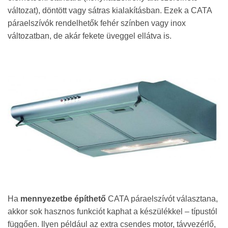
változat), döntött vagy sátras kialakításban. Ezek a CATA
páraelszívók rendelhetők fehér színben vagy inox
változatban, de akár fekete üveggel ellátva is.
Ha
mennyezetbe építhető
CATA páraelszívót választana,
akkor sok hasznos funkciót kaphat a készülékkel – típustól
függően. Ilyen például az extra csendes motor, távvezérlő,