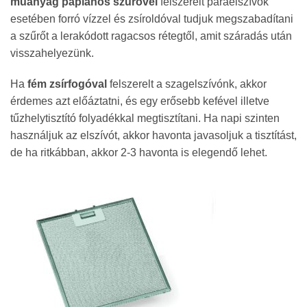
műanyag paplanos szűrővel
felszerelt páraelszívók
esetében forró vízzel és zsíroldóval tudjuk megszabadítani
a szűrőt a lerakódott ragacsos rétegtől, amit száradás után
visszahelyezünk.
Ha
fém zsírfogóval
felszerelt a szagelszívónk, akkor
érdemes azt előáztatni, és egy erősebb kefével illetve
tűzhelytisztító folyadékkal megtisztítani. Ha napi szinten
használjuk az elszívót, akkor havonta javasoljuk a tisztítást,
de ha ritkábban, akkor 2-3 havonta is elegendő lehet.