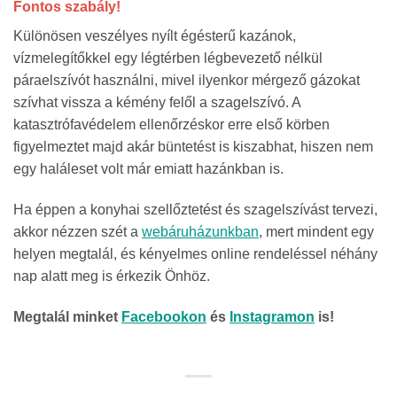
Fontos szabály!
Különösen veszélyes nyílt égésterű kazánok,
vízmelegítőkkel egy légtérben légbevezető nélkül
páraelszívót használni, mivel ilyenkor mérgező gázokat
szívhat vissza a kémény felől a szagelszívó. A
katasztrófavédelem ellenőrzéskor erre első körben
figyelmeztet majd akár büntetést is kiszabhat, hiszen nem
egy haláleset volt már emiatt hazánkban is.
Ha éppen a konyhai szellőztetést és szagelszívást tervezi,
akkor nézzen szét a
webáruházunkban
, mert mindent egy
helyen megtalál, és kényelmes online rendeléssel néhány
nap alatt meg is érkezik Önhöz.
Megtalál minket
Facebookon
és
Instagramon
is!