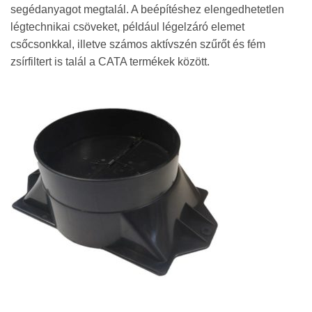
segédanyagot megtalál. A beépítéshez elengedhetetlen
légtechnikai csöveket, például légelzáró elemet
csőcsonkkal, illetve számos aktívszén szűrőt és fém
zsírfiltert is talál a CATA termékek között.