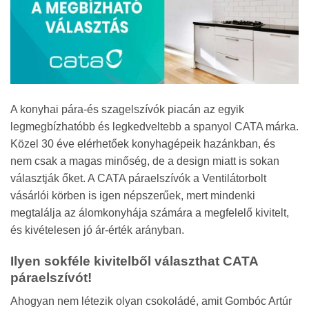
A konyhai pára-és szagelszívók piacán az egyik
legmegbízhatóbb és legkedveltebb a spanyol CATA márka.
Közel 30 éve elérhetőek konyhagépeik hazánkban, és
nem csak a magas minőség, de a design miatt is sokan
választják őket. A CATA páraelszívók a Ventilátorbolt
vásárlói körben is igen népszerűek, mert mindenki
megtalálja az álomkonyhája számára a megfelelő kivitelt,
és kivételesen jó ár-érték arányban.
Ilyen sokféle kivitelből választhat CATA
páraelszívót!
Ahogyan nem létezik olyan csokoládé, amit Gombóc Artúr