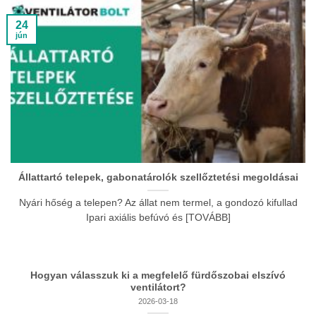
24
jún
Állattartó telepek, gabonatárolók szellőztetési megoldásai
Nyári hőség a telepen? Az állat nem termel, a gondozó kifullad
Ipari axiális befúvó és [TOVÁBB]
Hogyan válasszuk ki a megfelelő fürdőszobai elszívó
ventilátort?
2026-03-18