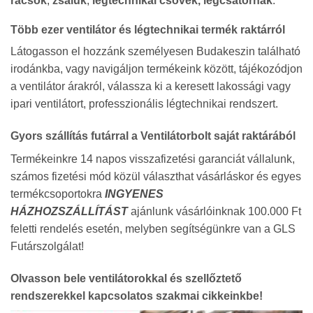
rácsok
,
zsaluk
,
légtechnikai csövek, légcsatornák
.
Több ezer ventilátor és légtechnikai termék raktárról
Látogasson el hozzánk személyesen Budakeszin található
irodánkba, vagy navigáljon termékeink között, tájékozódjon
a ventilátor árakról, válassza ki a keresett lakossági vagy
ipari ventilátort, professzionális légtechnikai rendszert.
Gyors szállítás futárral a Ventilátorbolt saját raktárából
Termékeinkre 14 napos visszafizetési garanciát vállalunk,
számos fizetési mód közül választhat vásárláskor és egyes
termékcsoportokra
INGYENES
HÁZHOZSZÁLLÍTÁST
ajánlunk vásárlóinknak 100.000 Ft
feletti rendelés esetén, melyben segítségünkre van a GLS
Futárszolgálat!
Olvasson bele ventilátorokkal és szellőztető
rendszerekkel kapcsolatos szakmai cikkeinkbe!