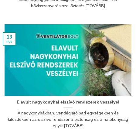
hővisszanyerős szellőztetés [TOVÁBB]
13
nov
Elavult nagykonyhai elszívó rendszerek veszélyei
A nagykonyhákban, vendéglátóipari egységekben és
kifőzdékben az elszívó rendszer a biztonság és a hatékonyság
egyik [TOVÁBB]