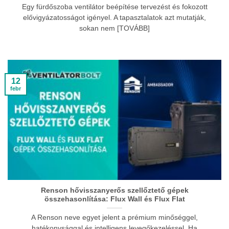
Egy fürdőszoba ventilátor beépítése tervezést és fokozott
elővigyázatosságot igényel. A tapasztalatok azt mutatják,
sokan nem [TOVÁBB]
12
febr
Renson hővisszanyerős szellőztető gépek
összehasonlítása: Flux Wall és Flux Flat
A Renson neve egyet jelent a prémium minőséggel,
hatékonysággal és intelligens levegőkezeléssel. Ha