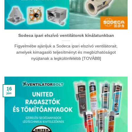
Sodeca ipari elszívó ventilátorok kínálatunkban
Figyelmébe ajánljuk a Sodeca ipari elszívó ventilátorait,
amelyek kimagasló teljesítményt és megbízhatóságot
nyújtanak a legkülönfélébb [TOVÁBB]
16
jún