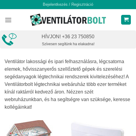
Skip
Bejelentkezés / Regisztráció
to
content
HÍVJON! +36 23 750850
Szívesen segítünk ha elakadna!
Ventilátor lakossági és ipari felhasználásra, légcsatorna
elemek, hővisszanyerős szellőztető gépek és szerelési
segédanyagok légtechnikai rendszerek kivitelezéséhez! A
Ventilátorbolt légtechnikai webáruház több ezer terméket
kínál raktárról kedvező áron. Nézzen szét
webruházunkban, és ha segítségre van szüksége, keresse
kollégáinkat!