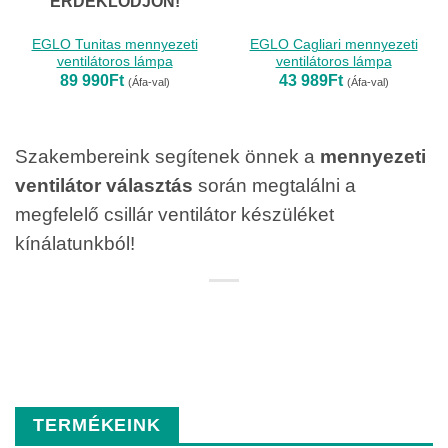
ÉRDEKLŐDJÖN!
EGLO Tunitas mennyezeti
EGLO Cagliari mennyezeti
ventilátoros lámpa
ventilátoros lámpa
89 990
Ft
43 989
Ft
(Áfa-val)
(Áfa-val)
Szakembereink segítenek önnek a
mennyezeti
ventilátor választás
során megtalálni a
megfelelő csillár ventilátor készüléket
kínálatunkból!
TERMÉKEINK