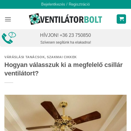
Skip
Bejelentkezés / Regisztráció
to
content
HÍVJON! +36 23 750850
Szívesen segítünk ha elakadna!
VÁRÁSLÁSI TANÁCSOK, SZAKMAI CIKKEK
Hogyan válasszuk ki a megfelelő csillár
ventilátort?