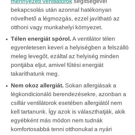
mennyezeti ventilátorok
segítségével
bekapcsolás után azonnal hatékonyan
növelhető a légmozgás, ezzel javítható az
otthoni vagy munkahelyi környezet.
Télen energiát spórol.
A ventilátor télen
egyenletesen keveri a helyiségben a felszálló
meleg levegőt, ezáltal az helyiség minden
pontjába eljut, amivel fűtési energiát
takaríthatunk meg.
Nem okoz allergiát.
Sokan allergiásak a
légkondicionáló berendezésekre, azonban a
csillár ventilátorok esetében allergiától nem
kell tartanunk. Így azok is választhatják, akik
egyébként más módon nem tudnák
komfortosabbá tenni otthonukat a nyári