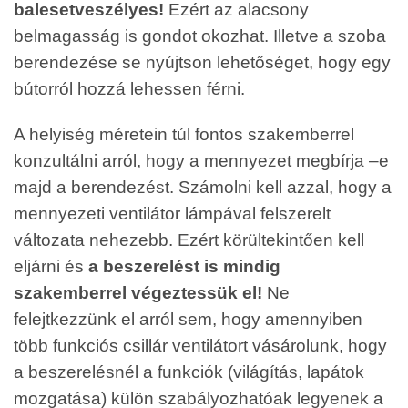
balesetveszélyes!
Ezért az alacsony
belmagasság is gondot okozhat. Illetve a szoba
berendezése se nyújtson lehetőséget, hogy egy
bútorról hozzá lehessen férni.
A helyiség méretein túl fontos szakemberrel
konzultálni arról, hogy a mennyezet megbírja –e
majd a berendezést. Számolni kell azzal, hogy a
mennyezeti ventilátor lámpával felszerelt
változata nehezebb. Ezért körültekintően kell
eljárni és
a beszerelést is mindig
szakemberrel végeztessük el!
Ne
felejtkezzünk el arról sem, hogy amennyiben
több funkciós csillár ventilátort vásárolunk, hogy
a beszerelésnél a funkciók (világítás, lapátok
mozgatása) külön szabályozhatóak legyenek a