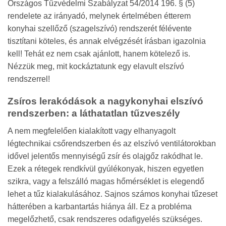
Országos Tűzvédelmi Szabályzat 54/2014 196. § (5)
rendelete az irányadó, melynek értelmében étterem
konyhai szellőző (szagelszívó) rendszerét félévente
tisztítani köteles, és annak elvégzését írásban igazolnia
kell! Tehát ez nem csak ajánlott, hanem kötelező is.
Nézzük meg, mit kockáztatunk egy elavult elszívó
rendszerrel!
Zsíros lerakódások a nagykonyhai elszívó
rendszerben: a láthatatlan tűzveszély
A nem megfelelően kialakított vagy elhanyagolt
légtechnikai csőrendszerben és az elszívó ventilátorokban
idővel jelentős mennyiségű zsír és olajgőz rakódhat le.
Ezek a rétegek rendkívül gyúlékonyak, hiszen egyetlen
szikra, vagy a felszálló magas hőmérséklet is elegendő
lehet a tűz kialakulásához. Sajnos számos konyhai tűzeset
hátterében a karbantartás hiánya áll. Ez a probléma
megelőzhető, csak rendszeres odafigyelés szükséges.