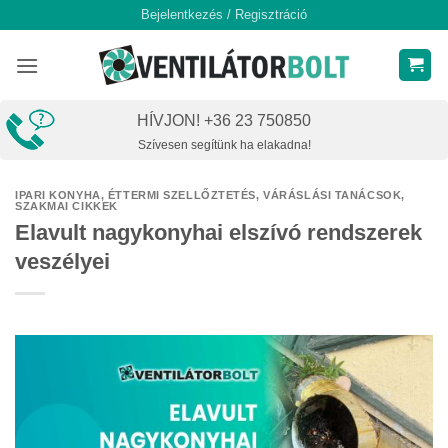
Skip
Bejelentkezés / Regisztráció
to
content
HÍVJON! +36 23 750850
Szívesen segítünk ha elakadna!
IPARI KONYHA, ÉTTERMI SZELLŐZTETÉS
,
VÁRÁSLÁSI TANÁCSOK,
SZAKMAI CIKKEK
Elavult nagykonyhai elszívó rendszerek
veszélyei