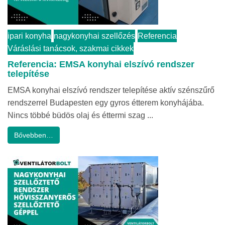
ipari konyha
nagykonyhai szellőzés
Referencia
Váráslási tanácsok, szakmai cikkek
Referencia: EMSA konyhai elszívó rendszer
telepítése
EMSA konyhai elszívó rendszer telepítése aktív szénszűrő
rendszerrel Budapesten egy gyros étterem konyhájába.
Nincs többé büdös olaj és éttermi szag ...
Bővebben…