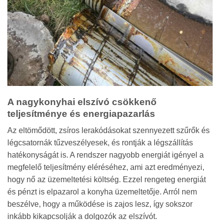
A nagykonyhai elszívó csökkenő
teljesítménye és energiapazarlás
Az eltömődött, zsíros lerakódásokat szennyezett szűrők és
légcsatornák tűzveszélyesek, és rontják a légszállítás
hatékonyságát is. A rendszer nagyobb energiát igényel a
megfelelő teljesítmény eléréséhez, ami azt eredményezi,
hogy nő az üzemeltetési költség. Ezzel rengeteg energiát
és pénzt is elpazarol a konyha üzemeltetője. Arról nem
beszélve, hogy a működése is zajos lesz, így sokszor
inkább kikapcsolják a dolgozók az elszívót.