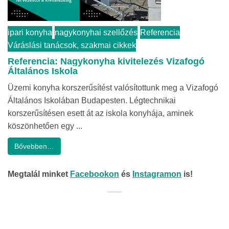
ipari konyha
nagykonyhai szellőzés
Referencia
Váráslási tanácsok, szakmai cikkek
Referencia: Nagykonyha kivitelezés Vizafogó
Általános Iskola
Üzemi konyha korszerűsítést valósítottunk meg a Vizafogó
Általános Iskolában Budapesten. Légtechnikai
korszerűsítésen esett át az iskola konyhája, aminek
köszönhetően egy ...
Bővebben…
Megtalál minket
Facebookon
és
Instagramon
is!