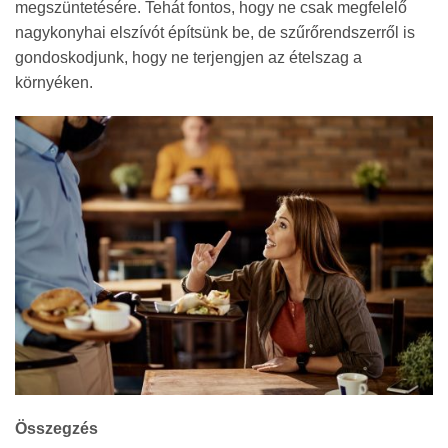
megszüntetésére. Tehát fontos, hogy ne csak megfelelő
nagykonyhai elszívót építsünk be, de szűrőrendszerről is
gondoskodjunk, hogy ne terjengjen az ételszag a
környéken.
Összegzés