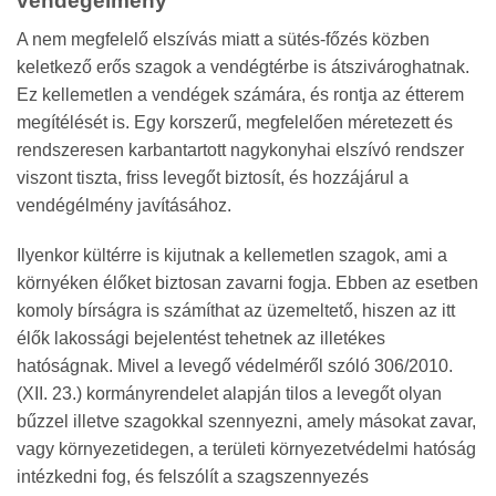
vendégélmény
A nem megfelelő elszívás miatt a sütés-főzés közben
keletkező erős szagok a vendégtérbe is átszivároghatnak.
Ez kellemetlen a vendégek számára, és rontja az étterem
megítélését is. Egy korszerű, megfelelően méretezett és
rendszeresen karbantartott nagykonyhai elszívó rendszer
viszont tiszta, friss levegőt biztosít, és hozzájárul a
vendégélmény javításához.
Ilyenkor kültérre is kijutnak a kellemetlen szagok, ami a
környéken élőket biztosan zavarni fogja. Ebben az esetben
komoly bírságra is számíthat az üzemeltető, hiszen az itt
élők lakossági bejelentést tehetnek az illetékes
hatóságnak. Mivel a levegő védelméről szóló 306/2010.
(XII. 23.) kormányrendelet alapján tilos a levegőt olyan
bűzzel illetve szagokkal szennyezni, amely másokat zavar,
vagy környezetidegen, a területi környezetvédelmi hatóság
intézkedni fog, és felszólít a szagszennyezés