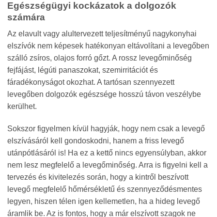
Egészségügyi kockázatok a dolgozók
számára
Az elavult vagy alultervezett teljesítményű nagykonyhai
elszívók nem képesek hatékonyan eltávolítani a levegőben
szálló zsíros, olajos forró gőzt. A rossz levegőminőség
fejfájást, légúti panaszokat, szemirritációt és
fáradékonyságot okozhat. A tartósan szennyezett
levegőben dolgozók egészsége hosszú távon veszélybe
kerülhet.
Sokszor figyelmen kívül hagyják, hogy nem csak a levegő
elszívásáról kell gondoskodni, hanem a friss levegő
utánpótlásáról is! Ha ez a kettő nincs egyensúlyban, akkor
nem lesz megfelelő a levegőminőség. Arra is figyelni kell a
tervezés és kivitelezés során, hogy a kintről beszívott
levegő megfelelő hőmérsékletű és szennyeződésmentes
legyen, hiszen télen igen kellemetlen, ha a hideg levegő
áramlik be. Az is fontos, hogy a már elszívott szagok ne