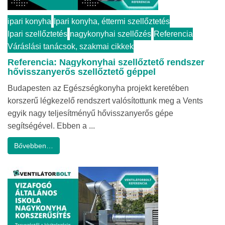
ipari konyha
Ipari konyha, éttermi szellőztetés
Ipari szellőztetés
nagykonyhai szellőzés
Referencia
Váráslási tanácsok, szakmai cikkek
Referencia: Nagykonyhai szellőztető rendszer
hővisszanyerős szellőztető géppel
Budapesten az Egészségkonyha projekt keretében
korszerű légkezelő rendszert valósítottunk meg a Vents
egyik nagy teljesítményű hővisszanyerős gépe
segítségével. Ebben a ...
Bővebben…