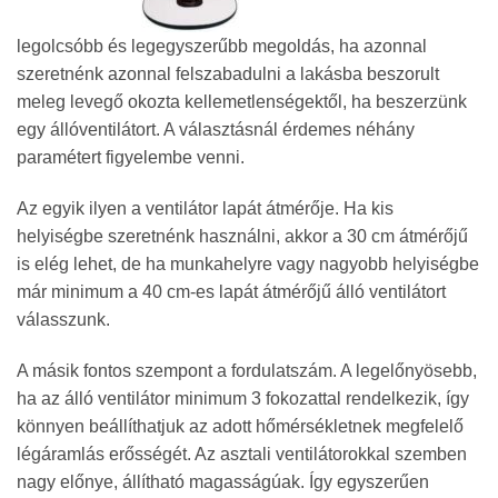
legolcsóbb és legegyszerűbb megoldás, ha azonnal
szeretnénk azonnal felszabadulni a lakásba beszorult
meleg levegő okozta kellemetlenségektől, ha beszerzünk
egy állóventilátort. A választásnál érdemes néhány
paramétert figyelembe venni.
Az egyik ilyen a ventilátor lapát átmérője. Ha kis
helyiségbe
szeretnénk használni, akkor a 30 cm átmérőjű
is elég lehet, de ha munkahelyre vagy nagyobb
helyiségbe
már minimum a 40 cm-es
lapát átmérőjű
álló ventilátort
válasszunk.
A másik fontos szempont a fordulatszám. A legelőnyösebb,
ha az álló ventilátor minimum 3 fokozattal rendelkezik, így
könnyen beállíthatjuk az adott hőmérsékletnek megfelelő
légáramlás erősségét. Az asztali ventilátorokkal szemben
nagy előnye, állítható magasságúak. Így egyszerűen