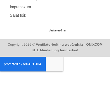
Impresszum
Saját fiók
Árukereső.hu
Copyright 2026 ©
Ventilátorbolt.hu webáruház - ONIXCOM
KFT. Minden jog fenntartva!