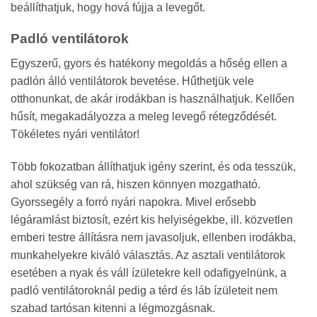
beállíthatjuk, hogy hová fújja a levegőt.
Padló ventilátorok
Egyszerű, gyors és hatékony megoldás a hőség ellen a
padlón álló ventilátorok bevetése. Hűthetjük vele
otthonunkat, de akár irodákban is használhatjuk. Kellően
hűsít, megakadályozza a meleg levegő rétegződését.
Tökéletes nyári ventilátor!
Több fokozatban állíthatjuk igény szerint, és oda tesszük,
ahol szükség van rá, hiszen könnyen mozgatható.
Gyorssegély a forró nyári napokra. Mivel erősebb
légáramlást biztosít, ezért kis helyiségekbe, ill. közvetlen
emberi testre állításra nem javasoljuk, ellenben irodákba,
munkahelyekre kiváló választás. Az asztali ventilátorok
esetében a nyak és váll ízületekre kell odafigyelnünk, a
padló ventilátoroknál pedig a térd és láb ízületeit nem
szabad tartósan kitenni a légmozgásnak.