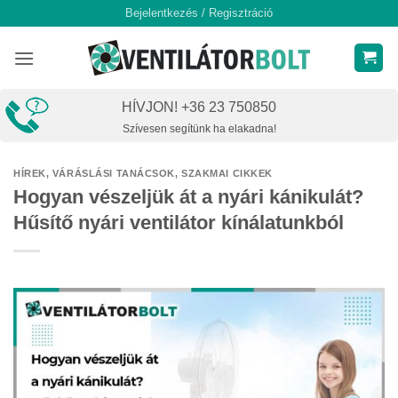
Skip
Bejelentkezés / Regisztráció
to
content
HÍVJON! +36 23 750850
Szívesen segítünk ha elakadna!
HÍREK
,
VÁRÁSLÁSI TANÁCSOK, SZAKMAI CIKKEK
Hogyan vészeljük át a nyári kánikulát?
Hűsítő nyári ventilátor kínálatunkból