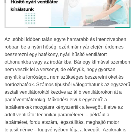
Az utóbbi időben talán egyre hamarabb és intenzívebben
robban be a nyári hőség, ezért már nyár elején érdemes
beszerezni egy hatékony, nyári hűsítő ventilátort
otthonunkba vagy az irodánkba. Bár egy klímával szemben
nem veszik fel a versenyt, de előnyük, hogy gyorsan
enyhítik a forróságot, nem szükséges beszerelni őket és
hordozhatóak. Számos típusból válogathatunk az egyszerű
asztali ventilátoroktól kezdve az álló ventilátorokon át a
padlóventilátorokig. Működési elvük egyszerű: a
lapátkerekek mozgásra kényszerítik a levegőt, illetve az
adott ventilátor technikai paraméterei – például a
lapátméret, fordulatszám, légszállítás, meghajtó motor
teljesítménye – függvényében fújja a levegőt. Azoknak is