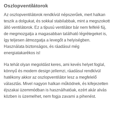
Oszlopventilátorok
Az oszlopventilátorok rendkívül népszerűek, mert halkan
teszik a dolgukat, és sokkal stabilabbak, mint a megszokott
álló ventilátorok. Ez a típusú ventilátor bár nem felfelé fúj,
de megmozgatja a magasabban található légrétegeket is,
így teljesen átmozgatja a levegőt a helyiségben.
Használata biztonságos, és ráadásul még
energiatakarékos is!
Ha tehát olyan megoldást keres, ami kevés helyet foglal,
könnyű és modern design jellemzi, ráadásul rendkívül
hatékony akkor az oszlopventilátor lesz a megfelelő
választás. Mivel nagyon halkan működnek, és kifejezetten
éjszakai üzemmódban is használhatóak, ezért akár alvás
közben is üzemelhet, nem fogja zavarni a pihenést.