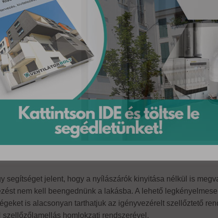
 segítséget jelent, hogy a nyílászárók kinyitása nélkül is megv
zést nem kell beengednünk a lakásba. A lehető legkényelmese
ségeket is alacsonyan tarthatjuk az igényvezérelt szellőztető re
zellőzőlamellás homlokzati rendszerével.