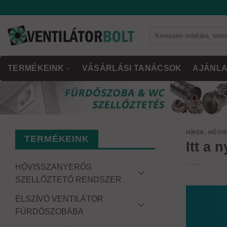
Skip
to
content
Keresés
a
következőre:
TERMÉKEINK
VÁSÁRLÁSI TANÁCSOK
AJÁNLA
HÍREK
,
HŐVI
TERMÉKEINK
Itt a 
HŐVISSZANYERŐS
SZELLŐZTETŐ RENDSZER
ELSZÍVÓ VENTILÁTOR
FÜRDŐSZOBÁBA