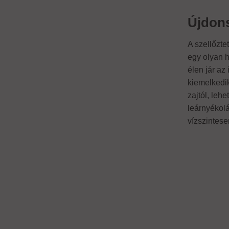
Újdons
A szellőzte
egy olyan 
élen jár az
kiemelkedik
zajtól, leh
leárnyékolá
vízszintese