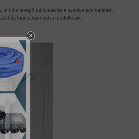
, mind a levegő befúvása és elszívása tekintetében,
ívház tanúsítvánnyal is rendelkezik.