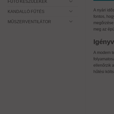
FŰTŐ KÉSZÜLÉKEK
A nyári idő
KANDALLÓ FŰTÉS
fontos, hog
MŰSZERVENTILÁTOR
megőrzése m
meg az épül
Igényv
A modern t
folyamatosa
ellenőrzik 
hűtési költ