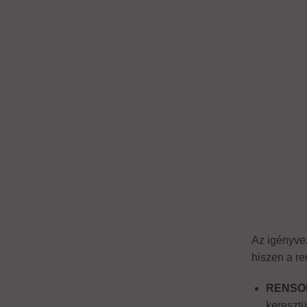
Az igényve
hiszen a re
RENSON
keresztü