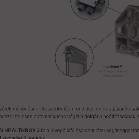
zérelt működésnek köszönhetően rendkívül energiatakarékosak, 
ndszer teljesen automatikusan végzi a dolgát a beállításoknak
 HEALTHBOX 3.0:
a levegő kifújása ventilátor segítséggel tö
l közvetlenül történik.