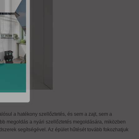
alósul a hatékony szellőztetés, és sem a zajt, sem a
bb megoldás a nyári szellőztetés megoldására, miközben
ndszerek segítségével. Az épület hűtését tovább fokozhatjuk