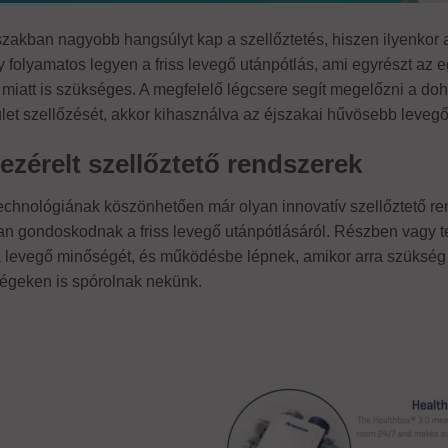
szakban nagyobb hangsúlyt kap a szellőztetés, hiszen ilyenkor 
y folyamatos legyen a friss levegő utánpótlás, ami egyrészt az e
iatt is szükséges. A megfelelő légcsere segít megelőzni a doh
et szellőzését, akkor kihasználva az éjszakai hűvösebb levegőt,
ezérelt szellőztető rendszerek
echnológiának köszönhetően már olyan innovatív szellőztető re
n gondoskodnak a friss levegő utánpótlásáról. Részben vagy te
a levegő minőségét, és működésbe lépnek, amikor arra szükség v
ségeken is spórolnak nekünk.