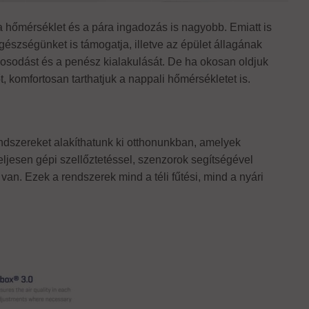
a hőmérséklet és a pára ingadozás is nagyobb. Emiatt is
gészségünket is támogatja, illetve az épület állagának
osodást és a penész kialakulását. De ha okosan oldjuk
 komfortosan tarthatjuk a nappali hőmérsékletet is.
ndszereket alakíthatunk ki otthonunkban, amelyek
ljesen gépi szellőztetéssel, szenzorok segítségével
an. Ezek a rendszerek mind a téli fűtési, mind a nyári