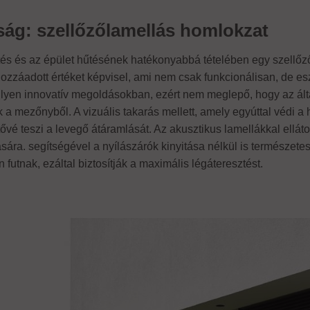
ág: szellőzőlamellás homlokzat
tés és az épület hűtésének hatékonyabbá tételében egy szellőző
hozzáadott értéket képvisel, ami nem csak funkcionálisan, de 
 ilyen innovatív megoldásokban, ezért nem meglepő, hogy az ál
 a mezőnyből. A vizuális takarás mellett, amely egyúttal védi a 
etővé teszi a levegő átáramlását. Az akusztikus lamellákkal ellá
sára. segítségével a nyílászárók kinyitása nélkül is természete
n futnak, ezáltal biztosítják a maximális légáteresztést.