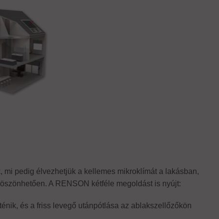
mi pedig élvezhetjük a kellemes mikroklímát a lakásban,
 köszönhetően. A RENSON kétféle megoldást is nyújt:
rténik, és a friss levegő utánpótlása az ablakszellőzőkön