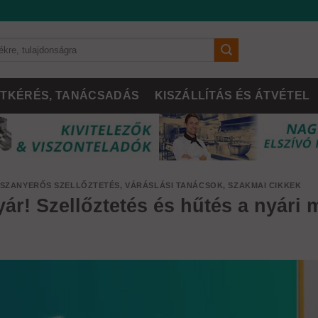
TKÉRÉS, TANÁCSADÁS
KISZÁLLÍTÁS ÉS ÁTVÉTEL
SSZANYERŐS SZELLŐZTETÉS
,
VÁRÁSLÁSI TANÁCSOK, SZAKMAI CIKKEK
nyár! Szellőztetés és hűtés a nyári