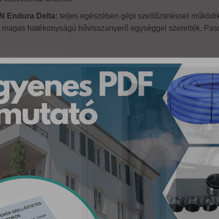
 Endura Delta:
teljes egészében gépi szellőztetéssel működik
 magas hatékonyságú hővisszanyerő egységgel szerelték. Passz