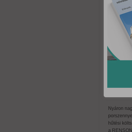
Nyáron nagy
porszennye
hűtési költ
a RENSON s