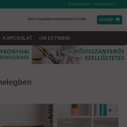
Bejelentkezés / Regisztráció
Nincs legutóbb megtekintett termék
KOSÁR
KAPCSOLAT
+36 23 750850
 melegben