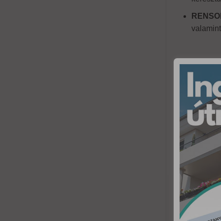
RENSON
valamint