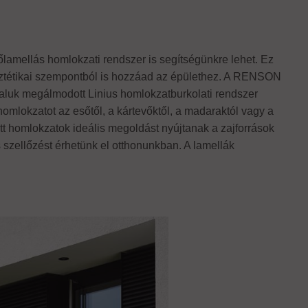
lamellás homlokzati rendszer is segítségünkre lehet. Ez
esztétikai szempontból is hozzáad az épülethez. A RENSON
taluk megálmodott Linius homlokzatburkolati rendszer
homlokzatot az esőtől, a kártevőktől, a madaraktól vagy a
tott homlokzatok ideális megoldást nyújtanak a zajforrások
s szellőzést érhetünk el otthonunkban. A lamellák