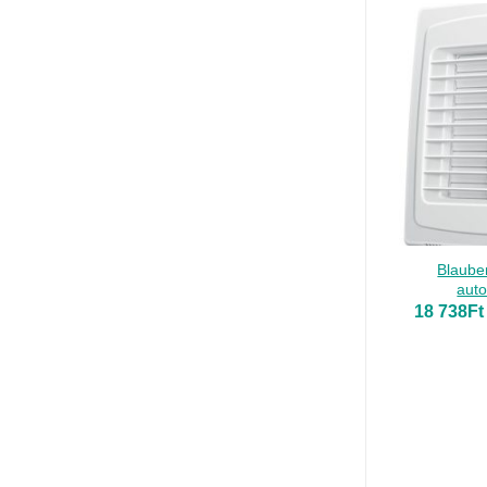
Blauber
auto
18 738
Ft