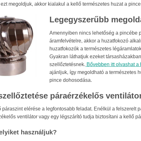
 ezt megoldjuk, akkor kialakul a kellő természetes huzat a pinc
Legegyszerűbb megoldá
Amennyiben nincs lehetőség a pincébe pár
áramfelvételre, akkor a huzatfokozó alka
huzatfokozók a természetes légáramlatok
Gyakran láthatjuk ezeket társasházakban
szellőztetésnek.
Bővebben itt olvashat a
ajánljuk, így megoldható a természetes 
pince dohosodása.
szellőztetése páraérzékelős ventiláto
 páraszint elérése a legfontosabb feladat. Enélkül a felszerelt 
ékelős ventilátor vagy egy légszárító tudja biztosítani a kellő p
lyiket használjuk?