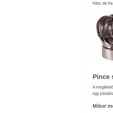
hiba, de ha
Pince 
A megfelelő
egy páraérz
Mikor me