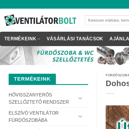
Skip
to
content
Keresés
a
következőre:
TERMÉKEINK
VÁSÁRLÁSI TANÁCSOK
AJÁNLA
FÜRDŐSZOBA
TERMÉKEINK
Dohos
HŐVISSZANYERŐS
SZELLŐZTETŐ RENDSZER
ELSZÍVÓ VENTILÁTOR
FÜRDŐSZOBÁBA