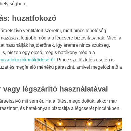
ehelyiségben.
s: huzatfokozó
aelszívó ventilátort szerelni, mert nincs lehetőség
lmazása a legjobb módja a légcsere biztosításának. Mivel a
at használják hajtóerőnek, így áramra nincs szükség.
 is, hiszen egy olcsó, mégis hatékony módja a
 huzatfokozók működéséről.
Pince szellőztetés esetén is
huzat és megfelelő mértékű páraszint, amivel megelőzhető a
r vagy légszárító használatával
páraelszívó mit sem ér. Ha a fűtést megoldottuk, akkor már
áraszintet, és hatékonyan biztosítja a légcserét pincénkben.