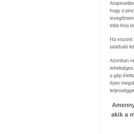
Alapesetb
hogy a pin
levegőmenny
több friss 
Ha viszont 
található f
Azonban ne 
lehetséges
a gép élett
ilyen megol
teljességge
Amennyi
akik a 