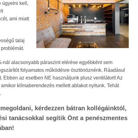
 ügyelni kell,
lt
ét, ami miatt
ességű talaj
 problémát.
60%-nál alacsonyabb páraszint elérése egyébként sem
légszárítót folyamatos működésre ösztönöznénk. Ráadásul
tt. Ebben az esetben NE használjunk plusz ventilátort! Az
 amikor klímaberendezés mellett ablakot nyitunk. Tehát
.
megoldani, kérdezzen bátran kollégáinktól,
zési tanácsokkal segítik Önt a penészmentes
ában!