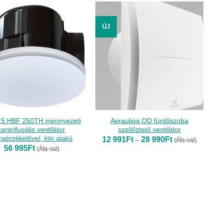
ÚJ
S HBF 250TH mennyezeti
Aerauliqa QD fürdőszoba
centrifugális ventilátor
szellőztető ventilátor
raérzékelővel, kör alakú
Ártartomány:
12 991
Ft
28 990
Ft
–
(Áfa-val)
12
56 995
Ft
(Áfa-val)
991Ft
-
28
990Ft