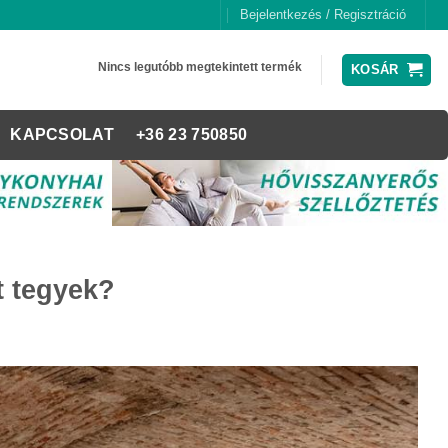
Bejelentkezés / Regisztráció
Nincs legutóbb megtekintett termék
KOSÁR
KAPCSOLAT
+36 23 750850
t tegyek?