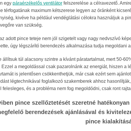
en egy
páraérzékelős ventilátor
felszerelése a célravezető. Amire
ce térfogatának maximum kétszerese legyen az óránként kicseré
iség, kivéve ha például vendéglátási célokra használjuk a pinc
levegőre van szükség.
az adott pince teteje nem jól szigetelt vagy nagy nedvszívó kép
elette, úgy légszárító berendezés alkalmazása tudja megoldani a
állítsuk túl alacsony szintre a kívánt páratartalmat, mert 50-
. Ezzel a megoldással csak pazarolnánk az energiát, hiszen a 
artamát is jelentősen csökkenthetjük, már csak ezért sem ajánlo
dást légtechnikával foglalkozó szakemberek ahhoz hasonlítják,
l felesleges, és a probléma nem fog megoldódni, csak ront rajta
ben pince szellőztetését szeretné hatékonyan 
megfelelő berendezések ajánlásával és kivitele
pince kialakítás