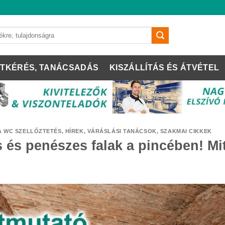
TKÉRÉS, TANÁCSADÁS
KISZÁLLÍTÁS ÉS ÁTVÉTEL
 WC SZELLŐZTETÉS
,
HÍREK
,
VÁRÁSLÁSI TANÁCSOK, SZAKMAI CIKKEK
 és penészes falak a pincében! Mi