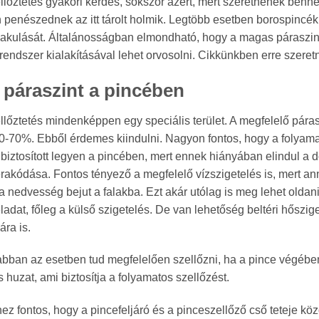
llőztetés gyakori kérdés, sokszor azért, mert szeretnének benne 
penészednek az itt tárolt holmik. Legtöbb esetben borospincék
lakulását. Általánosságban elmondható, hogy a magas páraszint
 rendszer kialakításával lehet orvosolni. Cikkünkben erre szer
s páraszint a pincében
llőztetés mindenképpen egy speciális terület. A megfelelő páras
0-70%. Ebből érdemes kiindulni. Nagyon fontos, hogy a folyam
biztosított legyen a pincében, mert ennek hiányában elindul a
rakódása. Fontos tényező a megfelelő vízszigetelés is, mert a
 nedvesség bejut a falakba. Ezt akár utólag is meg lehet oldan
ladat, főleg a külső szigetelés. De van lehetőség beltéri hőszig
ra is.
bban az esetben tud megfelelően szellőzni, ha a pince végében 
 huzat, ami biztosítja a folyamatos szellőzést.
ez fontos, hogy a pincefeljáró és a pinceszellőző cső teteje k