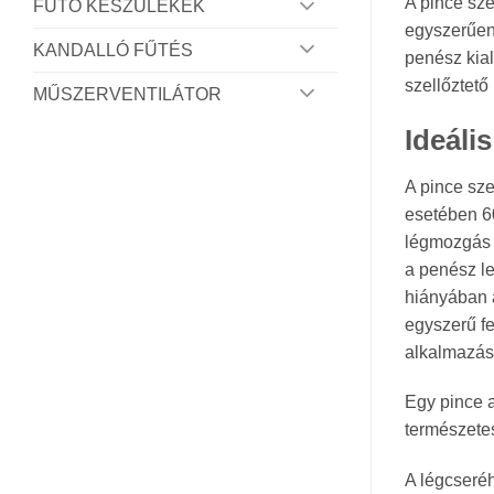
A pince sze
FŰTŐ KÉSZÜLÉKEK
egyszerűen 
KANDALLÓ FŰTÉS
penész kia
szellőztető
MŰSZERVENTILÁTOR
Ideáli
A pince sze
esetében 6
légmozgás 
a penész le
hiányában a
egyszerű fe
alkalmazásá
Egy pince a
természetes
A légcseréh