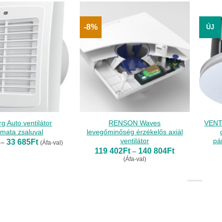
-8%
ÚJ
g Auto ventilátor
RENSON Waves
VENT
mata zsaluval
levegőminőség érzékelős axiál
ventilátor
pá
Ártartomány:
33 685
Ft
–
(Áfa-val)
18
Ártartomány:
119 402
Ft
140 804
Ft
–
738Ft
119
(Áfa-val)
-
402Ft
33
-
685Ft
140
804Ft