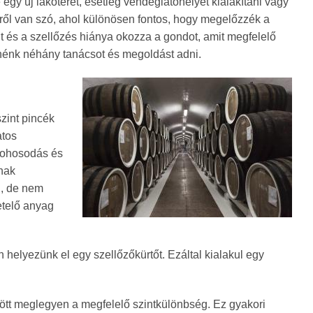
egy új lakóteret, esetleg vendéglátóhelyet kialakítani vagy
ről van szó, ahol különösen fontos, hogy megelőzzék a
 és a szellőzés hiánya okozza a gondot, amit megfelelő
etnénk néhány tanácsot és megoldást adni.
zint pincék
atos
 dohosodás és
nnak
i, de nem
etelő anyag
helyezünk el egy szellőzőkürtőt. Ezáltal kialakul egy
özött meglegyen a megfelelő szintkülönbség. Ez gyakori