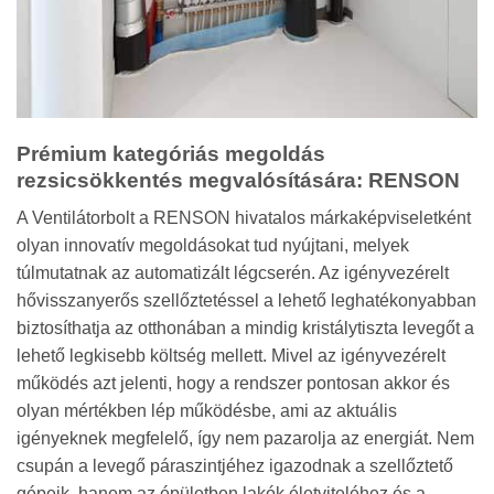
Prémium kategóriás megoldás
rezsicsökkentés megvalósítására: RENSON
A Ventilátorbolt a RENSON hivatalos márkaképviseletként
olyan innovatív megoldásokat tud nyújtani, melyek
túlmutatnak az automatizált légcserén. Az igényvezérelt
hővisszanyerős szellőztetéssel a lehető leghatékonyabban
biztosíthatja az otthonában a mindig kristálytiszta levegőt a
lehető legkisebb költség mellett. Mivel az igényvezérelt
működés azt jelenti, hogy a rendszer pontosan akkor és
olyan mértékben lép működésbe, ami az aktuális
igényeknek megfelelő, így nem pazarolja az energiát.
Nem
csupán a levegő páraszintjéhez igazodnak a szellőztető
gépeik, hanem az épületben lakók életviteléhez és a