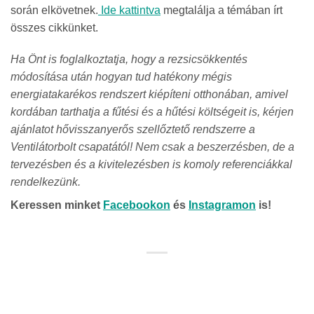
során elkövetnek.
Ide kattintva
megtalálja a témában írt
összes cikkünket.
Ha Önt is foglalkoztatja, hogy a rezsicsökkentés
módosítása után hogyan tud hatékony mégis
energiatakarékos rendszert kiépíteni otthonában, amivel
kordában tarthatja a fűtési és a hűtési költségeit is, kérjen
ajánlatot hővisszanyerős szellőztető rendszerre a
Ventilátorbolt csapatától! Nem csak a beszerzésben, de a
tervezésben és a kivitelezésben is komoly referenciákkal
rendelkezünk.
Keressen minket
Facebookon
és
Instagramon
is!