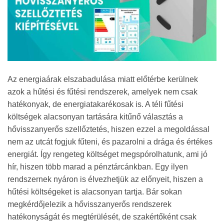
Az energiaárak elszabadulása miatt előtérbe kerülnek
azok a hűtési és fűtési rendszerek, amelyek nem csak
hatékonyak, de energiatakarékosak is. A téli fűtési
költségek alacsonyan tartására kitűnő választás a
hővisszanyerős szellőztetés, hiszen ezzel a megoldással
nem az utcát fogjuk fűteni, és pazarolni a drága és értékes
energiát. Így rengeteg költséget megspórolhatunk, ami jó
hír, hiszen több marad a pénztárcánkban. Egy ilyen
rendszernek nyáron is élvezhetjük az előnyeit, hiszen a
hűtési költségeket is alacsonyan tartja. Bár sokan
megkérdőjelezik a hővisszanyerős rendszerek
hatékonyságát és megtérülését, de szakértőként csak