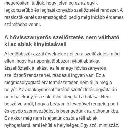
megerősíteni tudjuk, hogy jelenleg ez az egyik
legkorszerűbb és leghatékonyabb szellőztetési rendszer. A
rezsicsökkentés szemszögéből pedig még inkább érdemes
számításba venni.
A hővisszanyerős szellőztetés nem váltható
ki az ablak kinyitásával!
A legtöbbször azzal érvelnek ez ellen a szellőztetési mód
ellen, hogy ha naponta többször nyitott ablakkal
átszellőztetik a lakást, az felér egy hővisszanyerős
szellőztető rendszerrel, ráadásul ingyen van. Ez a
megmosolyogtató érv természetesen nem állja meg a
helyét. Az ablaknyitással történő szellőztetés egyáltalán
nem hatékony, és csak rövid ideig tart a hatása. Nem
beszélve arról, hogy a beáramló levegővel rengeteg port
és egyéb szennyeződést is beengedünk az otthonunkba.
És akkor még nem is ejtettünk szót a téli ablak
nyitogatásról, ami lehűti a helyiséget. Egy szó, mint száz,