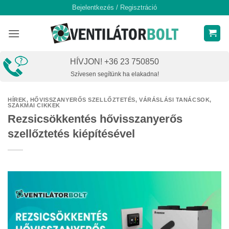
Skip
Bejelentkezés / Regisztráció
to
content
HÍVJON! +36 23 750850
Szívesen segítünk ha elakadna!
HÍREK
,
HŐVISSZANYERŐS SZELLŐZTETÉS
,
VÁRÁSLÁSI TANÁCSOK,
SZAKMAI CIKKEK
Rezsicsökkentés hővisszanyerős
szellőztetés kiépítésével