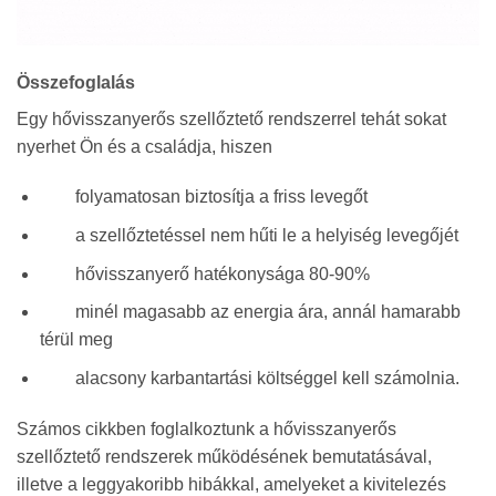
Összefoglalás
Egy hővisszanyerős szellőztető rendszerrel tehát sokat
nyerhet Ön és a családja, hiszen
folyamatosan biztosítja a friss levegőt
a szellőztetéssel nem hűti le a helyiség levegőjét
hővisszanyerő hatékonysága 80-90%
minél magasabb az energia ára, annál hamarabb
térül meg
alacsony karbantartási költséggel kell számolnia.
Számos cikkben foglalkoztunk a hővisszanyerős
szellőztető rendszerek működésének bemutatásával,
illetve a leggyakoribb hibákkal, amelyeket a kivitelezés