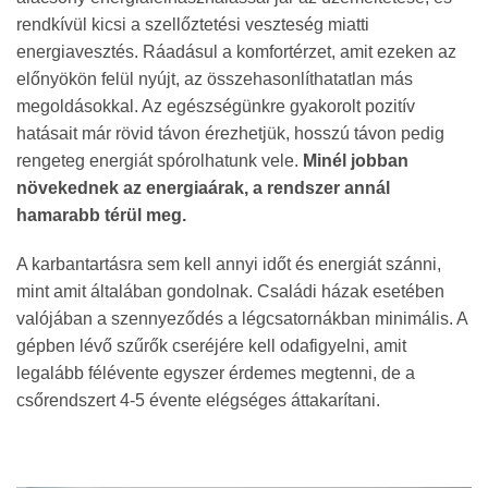
rendkívül kicsi a szellőztetési veszteség miatti
energiavesztés. Ráadásul a komfortérzet, amit ezeken az
előnyökön felül nyújt, az összehasonlíthatatlan más
megoldásokkal. Az egészségünkre gyakorolt pozitív
hatásait már rövid távon érezhetjük, hosszú távon pedig
rengeteg energiát spórolhatunk vele.
Minél jobban
növekednek az energiaárak, a rendszer annál
hamarabb térül meg.
A karbantartásra sem kell annyi időt és energiát szánni,
mint amit általában gondolnak. Családi házak esetében
valójában a szennyeződés a légcsatornákban minimális. A
gépben lévő szűrők cseréjére kell odafigyelni, amit
legalább félévente egyszer érdemes megtenni, de a
csőrendszert 4-5 évente elégséges áttakarítani.