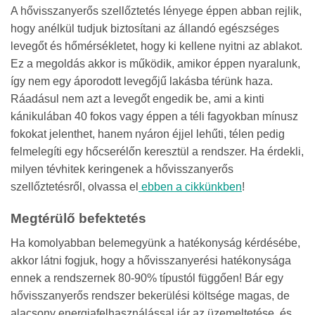
A hővisszanyerős szellőztetés lényege éppen abban rejlik,
hogy anélkül tudjuk biztosítani az állandó egészséges
levegőt és hőmérsékletet, hogy ki kellene nyitni az ablakot.
Ez a megoldás akkor is működik, amikor éppen nyaralunk,
így nem egy áporodott levegőjű lakásba térünk haza.
Ráadásul nem azt a levegőt engedik be, ami a kinti
kánikulában 40 fokos vagy éppen a téli fagyokban mínusz
fokokat jelenthet, hanem nyáron éjjel lehűti, télen pedig
felmelegíti egy hőcserélőn keresztül a rendszer. Ha érdekli,
milyen tévhitek keringenek a hővisszanyerős
szellőztetésről, olvassa el
ebben a cikkünkben
!
Megtérülő befektetés
Ha komolyabban belemegyünk a hatékonyság kérdésébe,
akkor látni fogjuk, hogy a hővisszanyerési hatékonysága
ennek a rendszernek 80-90% típustól függően! Bár egy
hővisszanyerős rendszer bekerülési költsége magas, de
alacsony energiafelhasználással jár az üzemeltetése, és