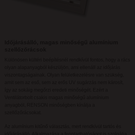
Időjárásálló, magas minőségű alumínium
szellőzőrácsok
Különösen kültéri beépítésnél rendkívül fontos, hogy a rács
olyan alapanyagból készüljön, ami ellenáll az időjárás
viszontagságainak. Olyan felületkezelésre van szükség,
amit sem az eső, sem az erős UV sugárzás nem károsít,
így az sokáig megőrzi eredeti minőségét. Ezért a
Ventilátorbolt csakis magas minőségű alumínium
anyagból, RENSON minőségben kínálja a
szellőzőrácsokat.
Az alumínium kitűnő választás, mert rendkívül tartós és
időjárásálló. Alkalmazása a fenntarthatóságot is szolgálja,