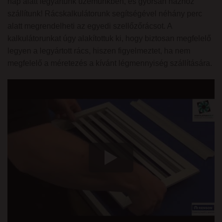
nap alatt legyártunk üzemünkben, és gyorsan házhoz
szállítunk! Rácskalkulátorunk segítségével néhány perc
alatt megrendelheti az egyedi szellőzőrácsot. A
kalkulátorunkat úgy alakítottuk ki, hogy biztosan megfelelő
legyen a legyártott rács, hiszen figyelmeztet, ha nem
megfelelő a méretezés a kívánt légmennyiség szállítására.