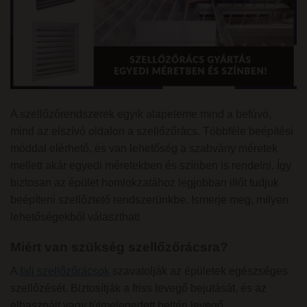
A szellőzőrendszerek egyik alapeleme mind a befúvó,
mind az elszívó oldalon a szellőzőrács. Többféle beépítési
móddal elérhető, és van lehetőség a szabvány méretek
mellett akár egyedi méretekben és színben is rendelni. Így
biztosan az épület homlokzatához legjobban illőt tudjuk
beépíteni szellőztető rendszerünkbe. Ismerje meg, milyen
lehetőségekből választhat!
Miért van szükség szellőzőrácsra?
A
fali szellőzőrácsok
szavatolják az épületek egészséges
szellőzését. Biztosítják a friss levegő bejutását, és az
elhasznált vagy túlmelegedett beltéri levegő