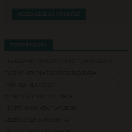
TERMÉKEINK
HŐVISSZANYERŐS SZELLŐZTETŐ RENDSZER
ELSZÍVÓ VENTILÁTOR FÜRDŐSZOBÁBA
IPARI VENTILÁTOROK
MENNYEZETI VENTILÁTOROK
HŰSÍTŐ NYÁRI VENTILÁTOROK
VEZÉRLÉSEK, AUTOMATIKA
LÉGCSATORNÁK ÉS IDOMOK