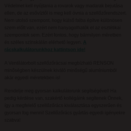
Védelmet kell nyújtania a rovarok vagy madarak bejutása
ellen, de az esővíztől is meg kell óvnia a szellőzőrendszert.
Nem utolsó szempont, hogy külső falba építve különösen
szem előtt van, ezért nem hanyagolhatók el az esztétikai
szempontok sem. Ezért fontos, hogy bármilyen méretben
és széles színskálán elérhető legyen.
A
rácskalkulátorunkhoz kattintson ide!
A Ventilátorbolt szellőzőrácsai megbízható RENSON
minőségben készülnek kiváló minőségű alumíniumból
akár egyedi méretekben is!
Rendelje meg gyorsan kalkulátorunk segítségével! Ha
pedig kérdése van, szakértő kollégáink segítenek Önnek,
így a megfelelő szellőzőrács kiválasztása egyszerűen és
gyorsan fog menni! Szellőzőrács gyártás egyedi igényekre
szabva!