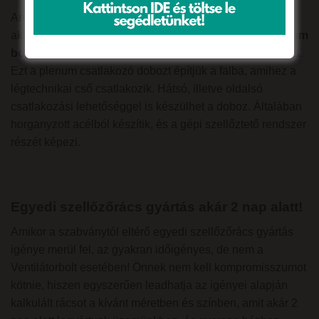
Amennyiben mégis egy rendszer részeként funkcionál,
akkor egy csatlakozó csonkkal ellátott úgynevezett
plenum
boxhoz,
egy fém fogadó dobozhoz fog csatlakozni a rács.
Ezt a plenum csatlakozó dobozt építjük a falba, amihez a
légtechnikai cső csatlakozik. Hátsó, illetve oldalsó
csatlakozási lehetőséggel is készülhet a doboz. Általában
horganyzott acélból készítik, és a gépi szellőztető rendszer
részét képezi.
Egyedi szellőzőrács gyártás akár 2 nap alatt!
Amikor a szabványtól eltérő egyedi szellőzőrács gyártás
igénye merül fel, az gyakran időigényes, de nem a
Ventilátorbolt esetében! Önnek nem kell kompromisszumot
kötnie, hiszen egyszerűen leadhatja az igényei alapján
kalkulált rácsot a kívánt méretben és színben, amit akár 2