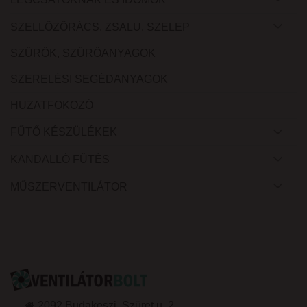
SZELLŐZŐRÁCS, ZSALU, SZELEP
SZŰRŐK, SZŰRŐANYAGOK
SZERELÉSI SEGÉDANYAGOK
HUZATFOKOZÓ
FŰTŐ KÉSZÜLÉKEK
KANDALLÓ FŰTÉS
MŰSZERVENTILÁTOR
2092 Budakeszi, Szüret u. 2.