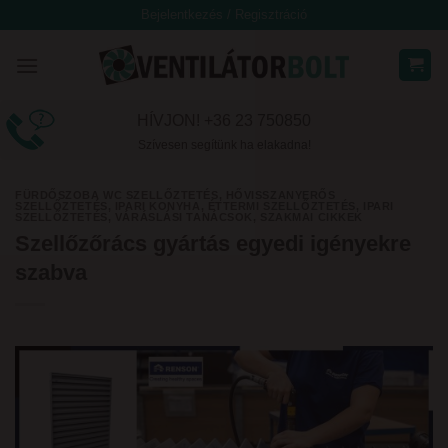
Skip
Bejelentkezés / Regisztráció
to
content
HÍVJON! +36 23 750850
Szívesen segítünk ha elakadna!
FÜRDŐSZOBA WC SZELLŐZTETÉS
,
HŐVISSZANYERŐS
SZELLŐZTETÉS
,
IPARI KONYHA, ÉTTERMI SZELLŐZTETÉS
,
IPARI
SZELLŐZTETÉS
,
VÁRÁSLÁSI TANÁCSOK, SZAKMAI CIKKEK
Szellőzőrács gyártás egyedi igényekre
szabva