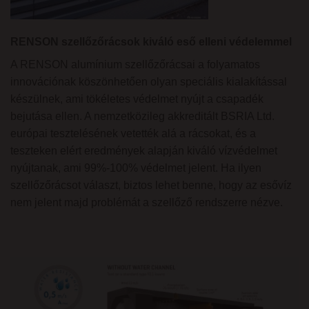
RENSON szellőzőrácsok kiváló eső elleni védelemmel
A RENSON alumínium szellőzőrácsai a folyamatos
innovációnak köszönhetően olyan speciális kialakítással
készülnek, ami tökéletes védelmet nyújt a csapadék
bejutása ellen. A nemzetközileg akkreditált BSRIA Ltd.
európai tesztelésének vetették alá a rácsokat, és a
teszteken elért eredmények alapján kiváló vízvédelmet
nyújtanak, ami 99%-100% védelmet jelent. Ha ilyen
szellőzőrácsot választ, biztos lehet benne, hogy az esővíz
nem jelent majd problémát a szellőző rendszerre nézve.