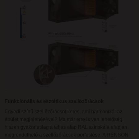
Funkcionális és esztétikus szellőzőrácsok
Egyedi színű szellőzőrácsot keres, ami harmonizál az
épület megjelenésével? Ma már erre is van lehetőség,
hiszen gyakorlatilag a teljes alap RAL színskála alapján
megrendelhető a szellőzőrácsok porfestése. A RENSON