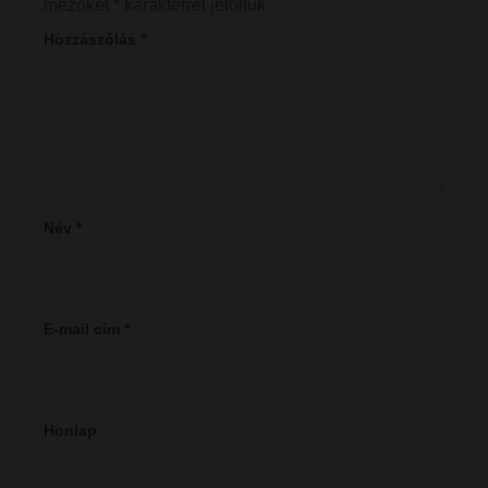
mezőket
*
karakterrel jelöltük
Hozzászólás
*
Név
*
E-mail cím
*
Honlap