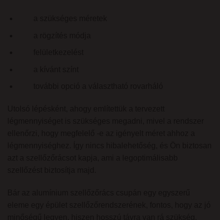
a szükséges méretek
a rögzítés módja
felületkezelést
a kívánt színt
további opció a választható rovarháló
Utolsó lépésként, ahogy említettük a tervezett
légmennyiséget is szükséges megadni, mivel a rendszer
ellenőrzi, hogy megfelelő -e az igényelt méret ahhoz a
légmennyiséghez. Így nincs hibalehetőség, és Ön biztosan
azt a szellőzőrácsot kapja, ami a legoptimálisabb
szellőzést biztosítja majd.
Bár az alumínium szellőzőrács csupán egy egyszerű
eleme egy épület szellőzőrendszerének, fontos, hogy az jó
minőségű legyen, hiszen hosszú távra van rá szükség.