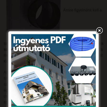
Amire figyelnünk kell a
szellőzőrács méretének kiválasztásakor az
a falnyílás és a
szellőzőrács pontos mérete.
Fontos, hogy a szellőzőrács
méretéhez képest 10 mm-rel nagyobb falnyílás szükséges!
Kerettel és keret nélkül is választhatók rácsaink.
Ami még meghatározza a beépítés módját, az a
szellőzőrács funkciója. Mégpedig, hogy csatlakozik –e
szellőző rendszerhez egy csőcsonk segítségével vagy
egyszerűen csak a szellőzés miatt építjük be. Ha nem
csatlakozik egy kiépített szellőztető rendszerhez a
szellőzőrács, akkor csak egyszerűen rögzítsük a falhoz.