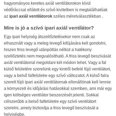
hagyományos keretes axiál ventilátorokon kívül
védőráccsal ellátott és szívó kivitelben is megtalálhatóak
az
ipari axiál ventilátorok
széles méretválasztékban .
Mire is jó a szívó ipari axiál ventilátor?
Egy ipari helyiség átszellőztetésekor nem csak az
elhasznált vagy a meleg levegő kifújására kell gondolni,
hiszen friss levegő utánpótlás nélkül a hatékony
szellőztetés nem megvalósítható. A friss levegő beszívását
axiál ventilátorral megoldani két módon lehet. Vagy a fal
külső felületére szerelünk egy kintről befelé fújó ventilátort,
vagy a belső falfelületre egy szívó változatot. A külső falra
szerelt fújó ipari axiál ventilátornak ellenállónak kell lennie
a környezeti és időjárási hatásokkal szemben, ami már egy
igen költséges ventilátor beszerzését jelenti. Sokkal
célszerűbb a belső falfelületre egy szívó ventilátort
szerelni, amely biztosítja a friss levegő beszívását a
helyiségbe.