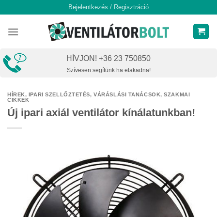
Skip
Bejelentkezés / Regisztráció
to
content
HÍVJON! +36 23 750850
Szívesen segítünk ha elakadna!
HÍREK
,
IPARI SZELLŐZTETÉS
,
VÁRÁSLÁSI TANÁCSOK, SZAKMAI
CIKKEK
Új ipari axiál ventilátor kínálatunkban!