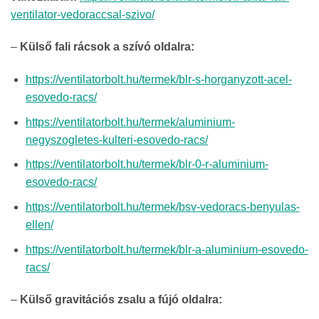
ventilator-vedoraccsal-szivo/
–
Külső fali rácsok a szívó oldalra:
https://ventilatorbolt.hu/termek/blr-s-horganyzott-acel-
esovedo-racs/
https://ventilatorbolt.hu/termek/aluminium-
negyszogletes-kulteri-esovedo-racs/
https://ventilatorbolt.hu/termek/blr-0-r-aluminium-
esovedo-racs/
https://ventilatorbolt.hu/termek/bsv-vedoracs-benyulas-
ellen/
https://ventilatorbolt.hu/termek/blr-a-aluminium-esovedo-
racs/
–
Külső gravitációs zsalu a fújó oldalra: