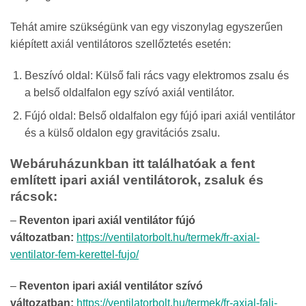
Tehát amire szükségünk van egy viszonylag egyszerűen
kiépített axiál ventilátoros szellőztetés esetén:
Beszívó oldal: Külső fali rács vagy elektromos zsalu és
a belső oldalfalon egy szívó axiál ventilátor.
Fújó oldal: Belső oldalfalon egy fújó ipari axiál ventilátor
és a külső oldalon egy gravitációs zsalu.
Webáruházunkban itt találhatóak a fent
említett ipari axiál ventilátorok, zsaluk és
rácsok:
–
Reventon ipari axiál ventilátor fújó
változatban:
https://ventilatorbolt.hu/termek/fr-axial-
ventilator-fem-kerettel-fujo/
–
Reventon ipari axiál ventilátor szívó
változatban:
https://ventilatorbolt.hu/termek/fr-axial-fali-