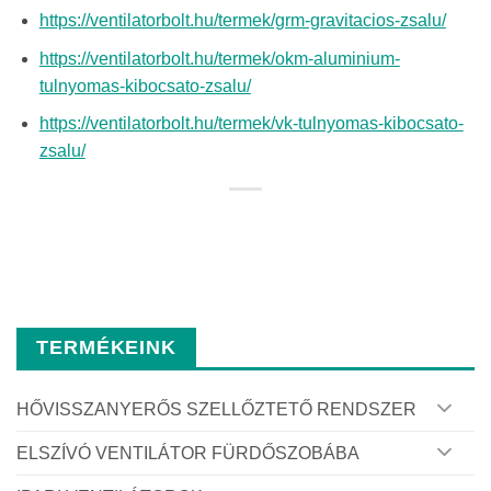
https://ventilatorbolt.hu/termek/grm-gravitacios-zsalu/
https://ventilatorbolt.hu/termek/okm-aluminium-
tulnyomas-kibocsato-zsalu/
https://ventilatorbolt.hu/termek/vk-tulnyomas-kibocsato-
zsalu/
TERMÉKEINK
HŐVISSZANYERŐS SZELLŐZTETŐ RENDSZER
ELSZÍVÓ VENTILÁTOR FÜRDŐSZOBÁBA