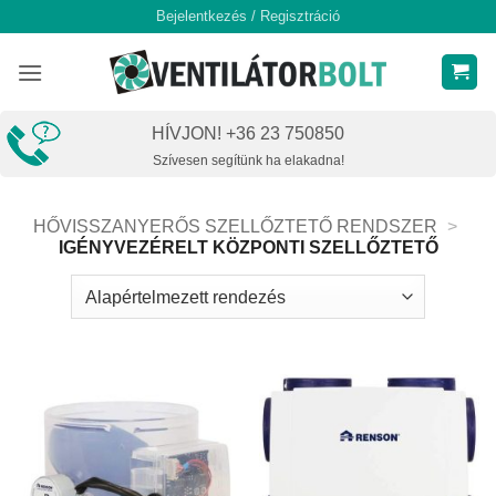
Skip
Bejelentkezés / Regisztráció
to
content
HÍVJON! +36 23 750850
Szívesen segítünk ha elakadna!
HŐVISSZANYERŐS SZELLŐZTETŐ RENDSZER
>
IGÉNYVEZÉRELT KÖZPONTI SZELLŐZTETŐ