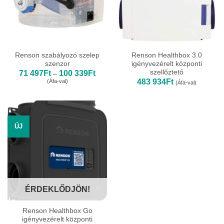
Renson szabályozó szelep
Renson Healthbox 3.0
szenzor
igényvezérelt központi
szellőztető
Ártartomány:
71 497
Ft
100 339
Ft
–
71
483 934
Ft
(Áfa-val)
(Áfa-val)
497Ft
-
100
339Ft
ÚJ
ÉRDEKLŐDJÖN!
Renson Healthbox Go
igényvezérelt központi