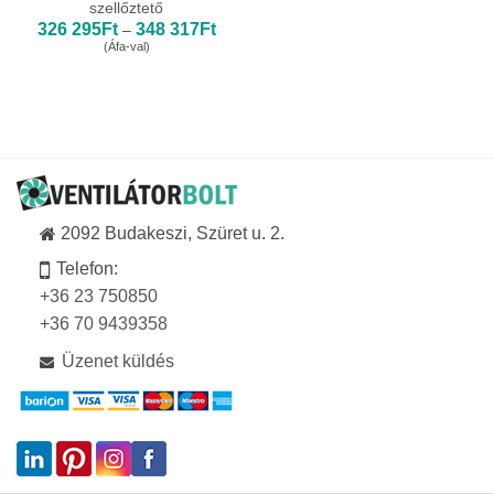
szellőztető
Ártartomány:
326 295
Ft
348 317
Ft
–
326
(Áfa-val)
295Ft
-
348
317Ft
2092 Budakeszi, Szüret u. 2.
Telefon:
+36 23 750850
+36 70 9439358
Üzenet küldés