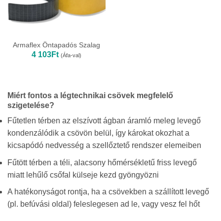
Armaflex Öntapadós Szalag
4 103
Ft
(Áfa-val)
Miért fontos a légtechnikai csövek megfelelő
szigetelése?
Fűtetlen térben az elszívott ágban áramló meleg levegő
kondenzálódik a csövön belül, így károkat okozhat a
kicsapódó nedvesség a szellőztető rendszer elemeiben
Fűtött térben a téli, alacsony hőmérsékletű friss levegő
miatt lehűlő csőfal külseje kezd gyöngyözni
A hatékonyságot rontja, ha a csövekben a szállított levegő
(pl. befúvási oldal) feleslegesen ad le, vagy vesz fel hőt