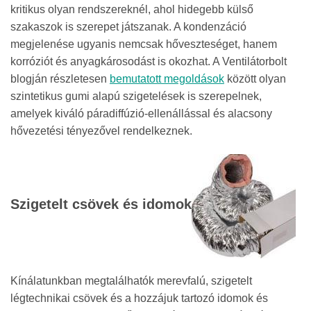
kritikus olyan rendszereknél, ahol hidegebb külső
szakaszok is szerepet játszanak. A kondenzáció
megjelenése ugyanis nemcsak hőveszteséget, hanem
korróziót és anyagkárosodást is okozhat. A Ventilátorbolt
blogján részletesen
bemutatott megoldások
között olyan
szintetikus gumi alapú szigetelések is szerepelnek,
amelyek kiváló páradiffúzió-ellenállással és alacsony
hővezetési tényezővel rendelkeznek.
Szigetelt csövek és idomok
Kínálatunkban megtalálhatók merevfalú, szigetelt
légtechnikai csövek és a hozzájuk tartozó idomok és