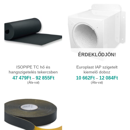
-
9
817Ft
ÉRDEKLŐDJÖN!
ISOPIPE TC hő és
Europlast IAP szigetelt
hangszigetelés tekercsben
kiemelő doboz
Ártartomány:
Ártart
47 479
Ft
92 855
Ft
10 662
Ft
12 084
Ft
–
–
47
10
(Áfa-val)
(Áfa-val)
479Ft
662Ft
-
-
92
12
855Ft
084Ft