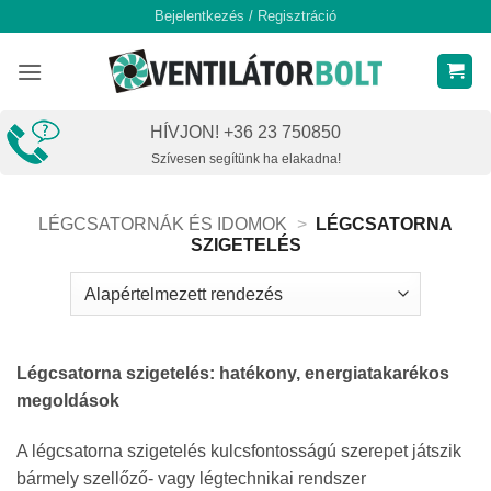
Skip
Bejelentkezés / Regisztráció
to
content
HÍVJON! +36 23 750850
Szívesen segítünk ha elakadna!
LÉGCSATORNÁK ÉS IDOMOK
>
LÉGCSATORNA
SZIGETELÉS
Légcsatorna szigetelés: hatékony, energiatakarékos
megoldások
A légcsatorna szigetelés kulcsfontosságú szerepet játszik
bármely szellőző- vagy légtechnikai rendszer