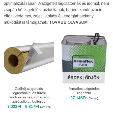
optimalizálásában. A szigetelt légcsatornák és idomok nem
csupán hőszigetelést biztosítanak, hanem kondenzáció
elleni védelmet, zajcsillapítást és energiahatékony
működést is támogatnak.
TOVÁBB OLVASOM
ÉRDEKLŐDJÖN!
Csőhéj szigetelés
Armaflex szigetelés
légtechnikai és fűtési
ragasztó
rendszerekhez, öntapadó
37 146
Ft
(Áfa-val)
zárócsíkkal, beltérbe
Ártartomány:
7 023
Ft
9 817
Ft
–
(Áfa-val)
7
023Ft