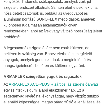
könyökök, T-idomok, csőkapcsolók, amelyek zárt, jól
szigetelt rendszert alkotnak. Szintén elérhetőek flexibilis,
hőszigetelt csatornák is, például az üveggyapot és
alumínium borítású SONOFLEX megoldások, amelyek
különösen rugalmasan alkalmazhatók olyan
rendszerekben, ahol az ívek vagy változó hosszúság jelent
problémát.
A légcsatornák szigetelésére nem csak kültéren, de
beltéren is szükség van. Ehhez elérhetőek megfelelő
anyagok, amelyek gondoskodnak a megfelelő hő-és
hangszigetelésről, beltéren és kültéren egyaránt.
ARMAFLEX sziegetlőanyagok és ragasztók
Az
ARMAFLEX ACE-PLUS R zárt cellás szigetelőanyag
egy szintetikus gumi alapú elasztomer hab. Ez a
segédanyag kiváló hajlékonysággal, nagy vízgőz diffúzió
ellenálló képességgel magas páradiffúzió ellenállással és