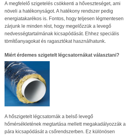
A megfelelő szigetelés csökkenti a hőveszteséget, ami
növeli a hatékonyságot. A hatékony rendszer pedig
energiatakarékos is. Fontos, hogy teljesen légmentesen
zárjunk le minden rést, hogy megelőzzük a levegő
nedvességtartalmának kicsapódását. Ehhez speciális
tömítőanyagokat és ragasztókat használhatunk.
Miért érdemes szigetelt légcsatornákat választani?
A hőszigetelt légcsatornák a belső levegő
hőmérsékletének megtartása mellett megakadályozzák a
pára kicsapódását a csőrendszerben. Ez különösen