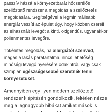
passzív házzá a környezetbarát hőcserélős
szellőztető rendszer a megoldás a szellőztetés
megoldására. Segítségével a legminimálisabb
energiát veszíti az épület úgy, hogy közben cseréli
az elhasznált levegőt a kinti, oxigéndús, ugyanakkor
pollenmentes levegőre.
Tökéletes megoldás, ha
allergiától szenved
,
magas a lakás páratartalma, nincs lehetőség
minőségi levegő nyerésére odakintről, vagy csak
szimplán
egészségesebbé szeretnék tenni
környezetüket
.
Amennyiben egy ilyen modern szellőztető
rendszer kiépítésén gondolkozik, feltétlen nézze
meg a legnagyobb hibákat amiket mások is