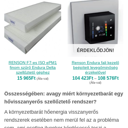
291Ft
ÉRDEKLŐDJÖN!
RENSON F7-es ISO ePM1
Renson Endura fali kezelő
finom szűrő Endura Delta
beépített levegőminőség
szellőztető géphez
érzékelővel
Ártar
15 965
Ft
104 423
Ft
108 576
Ft
–
(Áfa-val)
104
(Áfa-val)
423F
-
108
Összességében: avagy miért környezetbarát egy
576F
hővisszanyerős szellőztető rendszer?
A környezetbarát hőenergia visszanyerős
rendszerek esetében nem merül fel az a probléma
sem, ami esetleg ilyenkor kérdésessé teszi a