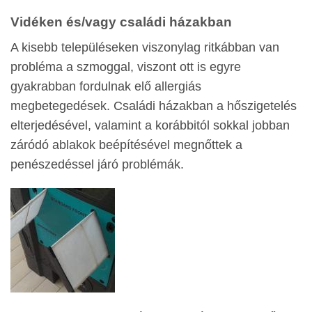
Vidéken és/vagy családi házakban
A kisebb településeken viszonylag ritkábban van
probléma a szmoggal, viszont ott is egyre
gyakrabban fordulnak elő allergiás
megbetegedések. Családi házakban a hőszigetelés
elterjedésével, valamint a korábbitól sokkal jobban
záródó ablakok beépítésével megnőttek a
penészedéssel járó problémák.