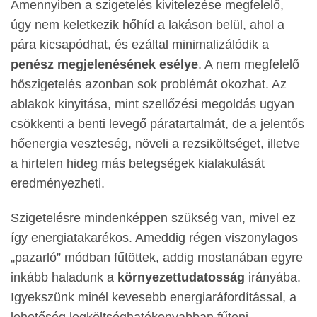
Amennyiben a szigetelés kivitelezése megfelelő,
úgy nem keletkezik hőhíd a lakáson belül, ahol a
pára kicsapódhat, és ezáltal minimalizálódik a
penész
megjelenésének esélye
. A nem megfelelő
hőszigetelés azonban sok problémát okozhat. Az
ablakok kinyitása, mint szellőzési megoldás ugyan
csökkenti a benti levegő páratartalmát, de a jelentős
hőenergia veszteség, növeli a rezsiköltséget, illetve
a hirtelen hideg más betegségek kialakulását
eredményezheti.
Szigetelésre mindenképpen szükség van, mivel ez
így energiatakarékos. Ameddig régen viszonylagos
„pazarló” módban fűtöttek, addig mostanában egyre
inkább haladunk a
környezettudatosság
irányába.
Igyekszünk minél kevesebb energiaráfordítással, a