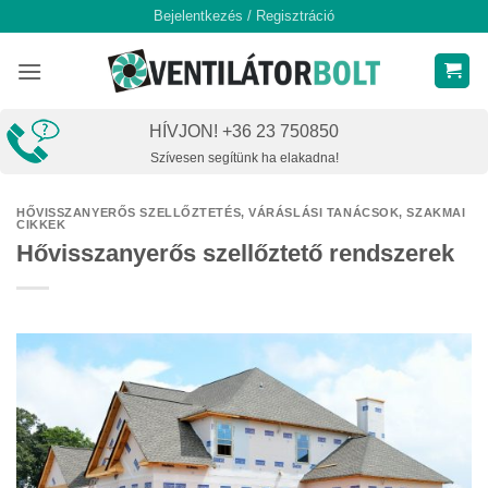
Skip
Bejelentkezés / Regisztráció
to
content
HÍVJON! +36 23 750850
Szívesen segítünk ha elakadna!
HŐVISSZANYERŐS SZELLŐZTETÉS
,
VÁRÁSLÁSI TANÁCSOK, SZAKMAI
CIKKEK
Hővisszanyerős szellőztető rendszerek