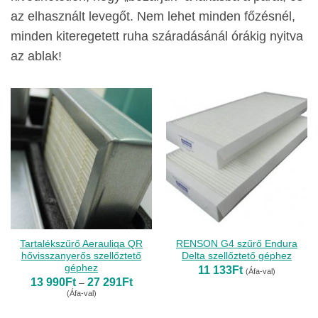
az elhasznált levegőt. Nem lehet minden főzésnél,
minden kiteregetett ruha száradásánál órákig nyitva
az ablak!
Tartalékszűrő Aerauliqa QR
RENSON G4 szűrő Endura
hővisszanyerős szellőztető
Delta szellőztető géphez
géphez
11 133
Ft
(Áfa-val)
Ártartomány:
13 990
Ft
27 291
Ft
–
13
(Áfa-val)
990Ft
-
27