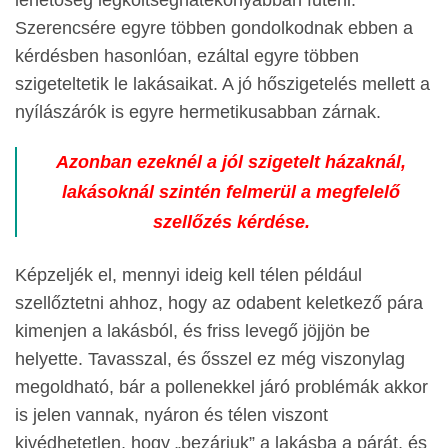
lehetőség legköltséghatékonyabban fűteni.
Szerencsére egyre többen gondolkodnak ebben a
kérdésben hasonlóan, ezáltal egyre többen
szigeteltetik le lakásaikat. A jó hőszigetelés mellett a
nyílászárók is egyre hermetikusabban zárnak.
Azonban ezeknél a jól szigetelt házaknál,
lakásoknál szintén felmerül a megfelelő
szellőzés kérdése.
Képzeljék el, mennyi ideig kell télen például
szellőztetni ahhoz, hogy az odabent keletkező pára
kimenjen a lakásból, és friss levegő jöjjön be
helyette. Tavasszal, és ősszel ez még viszonylag
megoldható, bár a pollenekkel járó problémák akkor
is jelen vannak, nyáron és télen viszont
kivédhetetlen, hogy „bezárjuk” a lakásba a párát, és