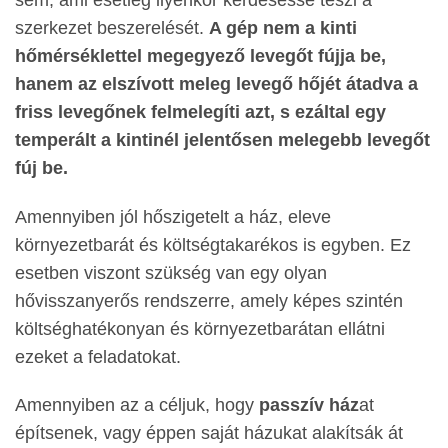
szerkezet beszerelését.
A gép nem a kinti
hőmérséklettel megegyező levegőt fújja be,
hanem az elszívott meleg levegő hőjét átadva a
friss levegőnek felmelegíti azt, s ezáltal egy
temperált a kintinél jelentősen melegebb levegőt
fúj be.
Amennyiben jól hőszigetelt a ház, eleve
környezetbarát és költségtakarékos is egyben. Ez
esetben viszont szükség van egy olyan
hővisszanyerős rendszerre, amely képes szintén
költséghatékonyan és környezetbarátan ellátni
ezeket a feladatokat.
Amennyiben az a céljuk, hogy
passzív ház
at
építsenek, vagy éppen saját házukat alakítsák át