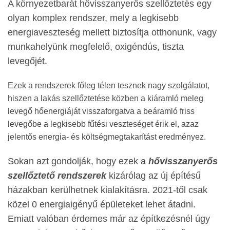
A környezetbarát hővisszanyerős szellőztetés egy
olyan komplex rendszer, mely a legkisebb
energiaveszteség mellett biztosítja otthonunk, vagy
munkahelyünk megfelelő, oxigéndús, tiszta
levegőjét.
Ezek a rendszerek főleg télen tesznek nagy szolgálatot,
hiszen a lakás szellőztetése közben a kiáramló meleg
levegő hőenergiáját visszaforgatva a beáramló friss
levegőbe a legkisebb fűtési veszteséget érik el, azaz
jelentős energia- és költségmegtakarítást eredményez.
Sokan azt gondolják, hogy ezek a
hővisszanyerős
szellőztető rendszerek
kizárólag az új építésű
házakban kerülhetnek kialakításra. 2021-től csak
közel 0 energiaigényű épületeket lehet átadni.
Emiatt valóban érdemes már az építkezésnél úgy