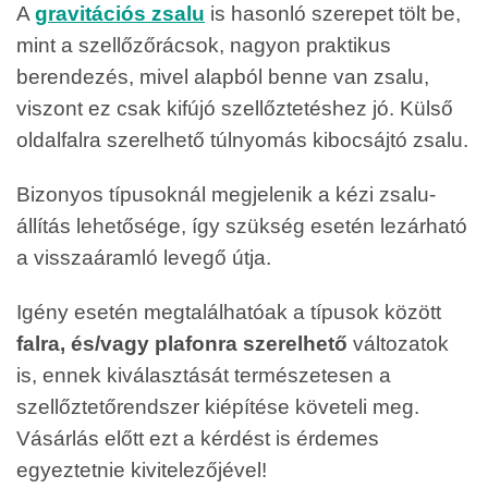
A
gravitációs zsalu
is hasonló szerepet tölt be,
mint a szellőzőrácsok, nagyon praktikus
berendezés, mivel alapból benne van zsalu,
viszont ez csak kifújó szellőztetéshez jó. Külső
oldalfalra szerelhető túlnyomás kibocsájtó zsalu.
Bizonyos típusoknál megjelenik a kézi zsalu-
állítás lehetősége, így szükség esetén lezárható
a visszaáramló levegő útja.
Igény esetén megtalálhatóak a típusok között
falra, és/vagy plafonra szerelhető
változatok
is, ennek kiválasztását természetesen a
szellőztetőrendszer kiépítése követeli meg.
Vásárlás előtt ezt a kérdést is érdemes
egyeztetnie kivitelezőjével!