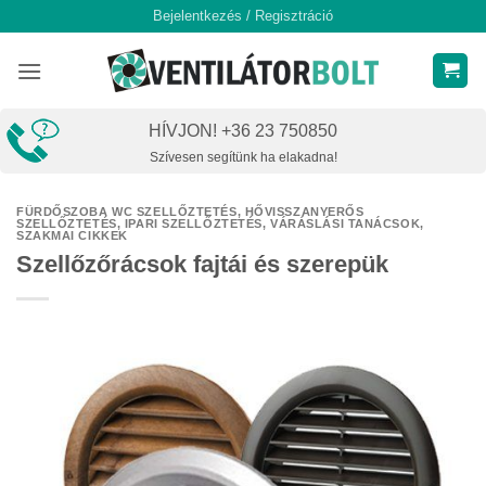
Skip
Bejelentkezés / Regisztráció
to
content
HÍVJON! +36 23 750850
Szívesen segítünk ha elakadna!
FÜRDŐSZOBA WC SZELLŐZTETÉS
,
HŐVISSZANYERŐS
SZELLŐZTETÉS
,
IPARI SZELLŐZTETÉS
,
VÁRÁSLÁSI TANÁCSOK,
SZAKMAI CIKKEK
Szellőzőrácsok fajtái és szerepük