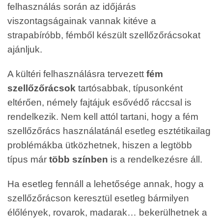
felhasználás során az időjárás
viszontagságainak vannak kitéve a
strapabíróbb, fémből készült szellőzőrácsokat
ajánljuk.
A kültéri felhasználásra tervezett
fém
szellőzőrácsok
tartósabbak, típusonként
eltérően, némely fajtájuk esővédő ráccsal is
rendelkezik. Nem kell attól tartani, hogy a fém
szellőzőrács használatánál esetleg esztétikailag
problémákba ütközhetnek, hiszen a legtöbb
típus már
több színben
is a rendelkezésre áll.
Ha esetleg fennáll a lehetősége annak, hogy a
szellőzőrácson keresztül esetleg bármilyen
élőlények, rovarok, madarak… bekerülhetnek a