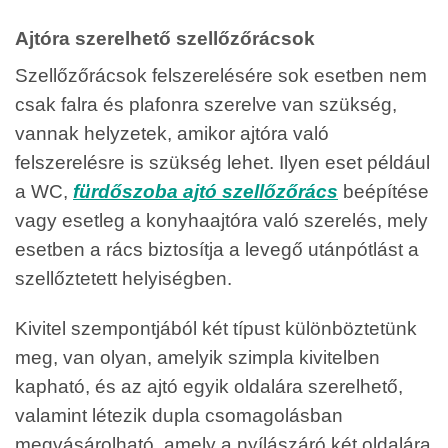
Ajtóra szerelhető szellőzőrácsok
Szellőzőrácsok felszerelésére sok esetben nem
csak falra és plafonra szerelve van szükség,
vannak helyzetek, amikor ajtóra való
felszerelésre is szükség lehet. Ilyen eset például
a WC,
fürdőszoba ajtó szellőzőrács
beépítése
vagy esetleg a konyhaajtóra való szerelés, mely
esetben a rács biztosítja a levegő utánpótlást a
szellőztetett helyiségben.
Kivitel szempontjából két típust különböztetünk
meg, van olyan, amelyik szimpla kivitelben
kapható, és az ajtó egyik oldalára szerelhető,
valamint létezik dupla csomagolásban
megvásárolható, amely a nyílászáró két oldalára