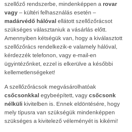
szellőző rendszerbe, mindenképpen a
rovar
vagy
– kültéri felhasználás esetén –
madárvédő hálóval
ellátott szellőzőrácsot
szükséges választaniuk a vásárlás előtt.
Amennyiben kétségük van, hogy a kiválasztott
szellőzőrács rendelkezik-e valamely hálóval,
kérdezzék telefonon, vagy e-mail-en
ügyintézőnket, ezzel is elkerülve a későbbi
kellemetlenségeket!
A szellőzőrácsok megvásárolhatóak
csőcsonkkal
egybeépített, vagy
csőcsonk
nélküli
kivitelben is. Ennek eldöntésére, hogy
mely típusra van szükségük mindenképpen
szükséges a kivitelező véleményét is kikérni!