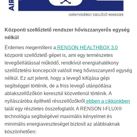
Központi szellőztető rendszer hőviszzanyerős egység
nélkül
Érdemes megemlíteni a
RENSON HEALTHBOX 3.0
központi szellőztető gépet is, ami egy természetes
levegőellátással működő, rendkívül energiahatékony
szellőztetési koncepciót valósít meg hővisszanyerő egység
nélkül. Ez azt jelenti, hogy a levegő kifújása gépi
segítséggel történik, de a friss levegő utánpótlása
ablakszellőzőkön keresztül közvetlenül történik. A
nyílászáróba építhető résszellőzőkről
ebben a cikkünkben
talál egy részletes összefoglalót. A RENSON I-FLUX®
technológia segítségével maximális kényelmet és
minimális energiaveszteséget biztosít az alábbiaknak
köszönhetően: