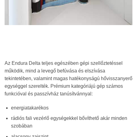
Az Endura Delta teljes egészében gépi szellőztetéssel
működik, mind a levegő befúvása és elszívása
tekintetében, valamint magas hatékonyságú hővisszanyerő
egységgel szerelték. Prémium kategóriájú gép számos
funkcióval és passzívház tanúsítvánnyal:
energiatakarékos
rádiós fali vezérlő egységekkel bővíthető akár minden
szobában
alacsony zajszint