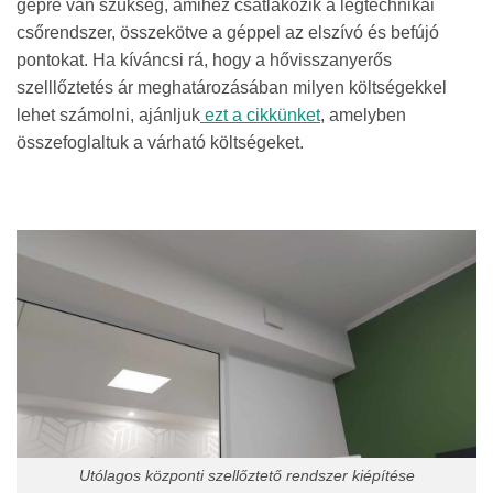
gépre van szükség, amihez csatlakozik a légtechnikai
csőrendszer, összekötve a géppel az elszívó és befújó
pontokat. Ha kíváncsi rá, hogy a hővisszanyerős
szelllőztetés ár meghatározásában milyen költségekkel
lehet számolni, ajánljuk
ezt a cikkünket
, amelyben
összefoglaltuk a várható költségeket.
Utólagos központi szellőztető rendszer kiépítése