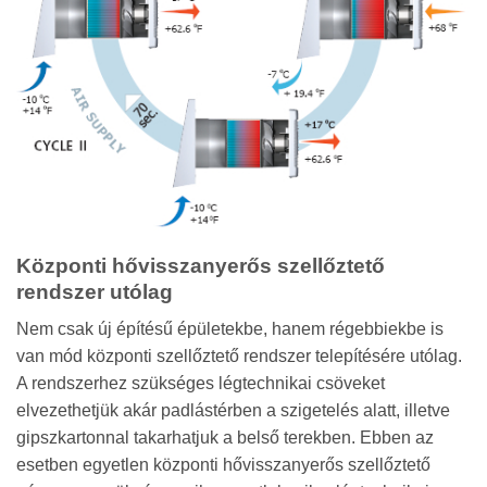
Központi hővisszanyerős szellőztető
rendszer utólag
Nem csak új építésű épületekbe, hanem régebbiekbe is
van mód központi szellőztető rendszer telepítésére utólag.
A rendszerhez szükséges légtechnikai csöveket
elvezethetjük akár padlástérben a szigetelés alatt, illetve
gipszkartonnal takarhatjuk a belső terekben. Ebben az
esetben egyetlen központi hővisszanyerős szellőztető