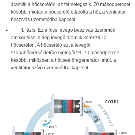
áramlik a hőcserélőn, az felmelegszik. 70 másodperccel
később, miután a hőcserélő eltárolta a hőt, a ventilátor
beszívás üzemmódba kapcsol.
II. fázis: Ez a friss levegő beszívás üzemmód,
amikor friss, hideg levegő áramlik keresztül a
hőcserélőn. A hőcserélő ezt a levegőt
szobahőmérsékletűre melegíti fel. 70 másodperccel
később, miközben a hőcseélőregenerátor lehűl, a
ventilátor szívó üzemmódba kapcsol.