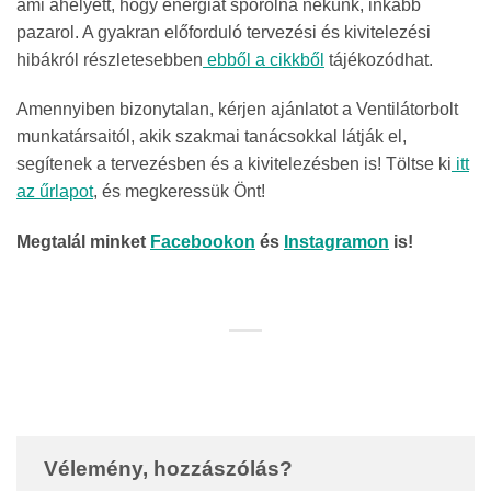
ami ahelyett, hogy energiát spórolna nekünk, inkább
pazarol. A gyakran előforduló tervezési és kivitelezési
hibákról részletesebben
ebből a cikkből
tájékozódhat.
Amennyiben bizonytalan, kérjen ajánlatot a Ventilátorbolt
munkatársaitól, akik szakmai tanácsokkal látják el,
segítenek a tervezésben és a kivitelezésben is! Töltse ki
itt
az űrlapot
, és megkeressük Önt!
Megtalál minket
Facebookon
és
Instagramon
is!
Vélemény, hozzászólás?