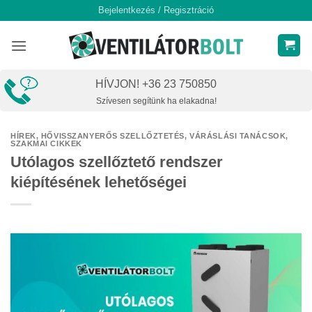
Skip
Bejelentkezés / Regisztráció
to
content
HÍVJON! +36 23 750850
Szívesen segítünk ha elakadna!
HÍREK
,
HŐVISSZANYERŐS SZELLŐZTETÉS
,
VÁRÁSLÁSI TANÁCSOK,
SZAKMAI CIKKEK
Utólagos szellőztető rendszer
kiépítésének lehetőségei