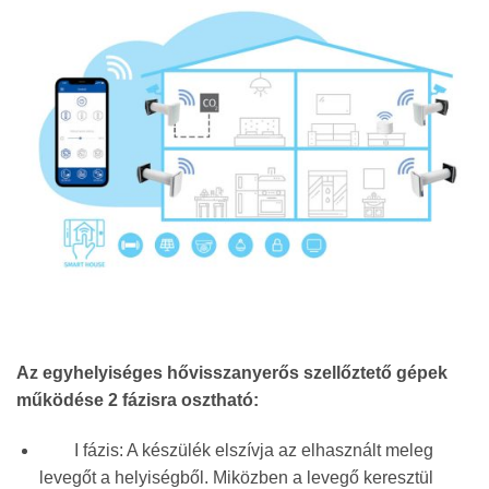
Az egyhelyiséges hővisszanyerős szellőztető gépek
működése 2 fázisra osztható:
I fázis: A készülék elszívja az elhasznált meleg
levegőt a helyiségből. Miközben a levegő keresztül