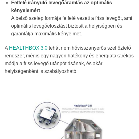
Felfelé irányuló levegőáramlás az optimális
kényelemért
A belső szelep formája felfelé vezeti a friss levegőt, ami
optimális levegőelosztást biztosít a helyiségben és
garantálja maximális kényelmet.
A
HEALTHBOX 3.0
tehát nem hővisszanyerős szellőztető
rendszer, mégis egy nagyon hatékony és energiatakarékos
módja a friss levegő utánpótlásának, és akár
helyiségenként is szabályozható.