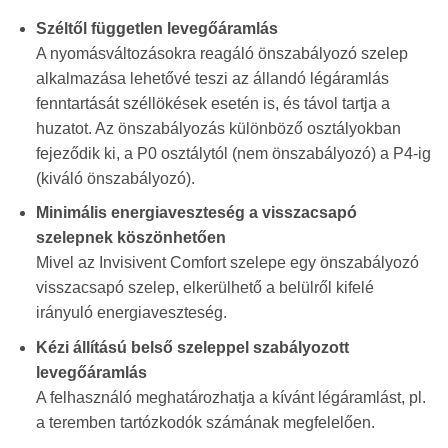
Széltől független levegőáramlás
A nyomásváltozásokra reagáló önszabályozó szelep
alkalmazása lehetővé teszi az állandó légáramlás
fenntartását széllökések esetén is, és távol tartja a
huzatot. Az önszabályozás különböző osztályokban
fejeződik ki, a P0 osztálytól (nem önszabályozó) a P4-ig
(kiváló önszabályozó).
Minimális energiaveszteség a visszacsapó
szelepnek köszönhetően
Mivel az Invisivent Comfort szelepe egy önszabályozó
visszacsapó szelep, elkerülhető a belülről kifelé
irányuló energiaveszteség.
Kézi állítású belső szeleppel szabályozott
levegőáramlás
A felhasználó meghatározhatja a kívánt légáramlást, pl.
a teremben tartózkodók számának megfelelően.