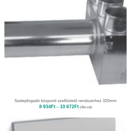
Szelepfogadó központi szellőztető rendszerhez 320mm
Ártartomány:
8 934
Ft
10 672
Ft
–
(Áfa-val)
8
934Ft
-
10
672Ft