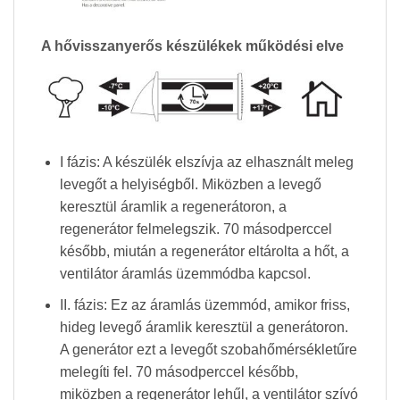
A hővisszanyerős készülékek működési elve
I fázis: A készülék elszívja az elhasznált meleg
levegőt a helyiségből. Miközben a levegő
keresztül áramlik a regenerátoron, a
regenerátor felmelegszik. 70 másodperccel
később, miután a regenerátor eltárolta a hőt, a
ventilátor áramlás üzemmódba kapcsol.
II. fázis: Ez az áramlás üzemmód, amikor friss,
hideg levegő áramlik keresztül a generátoron.
A generátor ezt a levegőt szobahőmérsékletűre
melegíti fel. 70 másodperccel később,
miközben a regenerátor lehűl, a ventilátor szívó