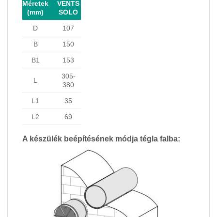
Méretek
VENTS
(mm)
SOLO
D
107
B
150
B1
153
305-
L
380
L1
35
L2
69
A készülék beépítésének módja tégla falba: