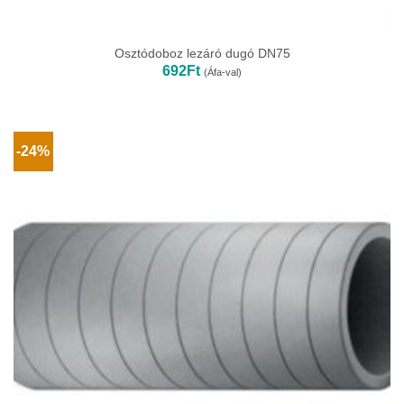
Osztódoboz lezáró dugó DN75
692
Ft
(Áfa-val)
-24%