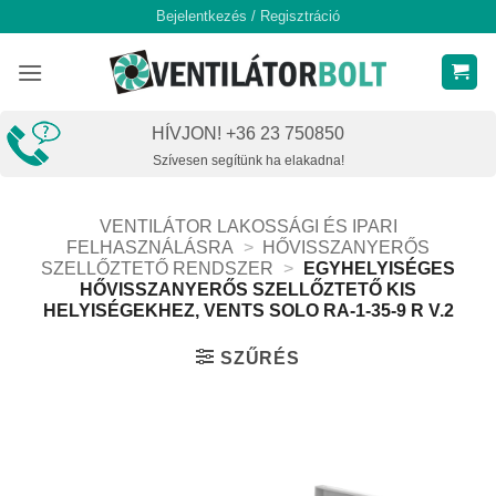
Skip
Bejelentkezés / Regisztráció
to
content
HÍVJON! +36 23 750850
Szívesen segítünk ha elakadna!
VENTILÁTOR LAKOSSÁGI ÉS IPARI
FELHASZNÁLÁSRA
>
HŐVISSZANYERŐS
SZELLŐZTETŐ RENDSZER
>
EGYHELYISÉGES
HŐVISSZANYERŐS SZELLŐZTETŐ KIS
HELYISÉGEKHEZ, VENTS SOLO RA-1-35-9 R V.2
SZŰRÉS