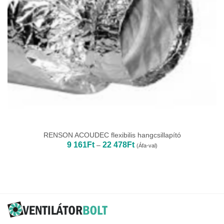
RENSON ACOUDEC flexibilis hangcsillapító
Ártartomány:
9 161
Ft
22 478
Ft
–
(Áfa-val)
9
161Ft
-
22
478Ft