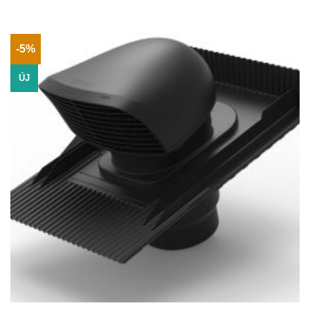
423Ft
-
108
576Ft
-5%
ÚJ