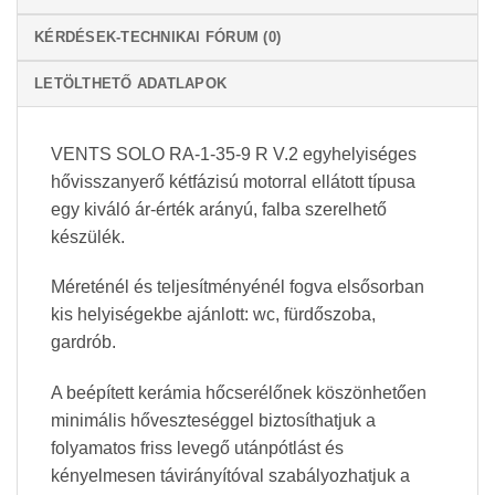
KÉRDÉSEK-TECHNIKAI FÓRUM (0)
LETÖLTHETŐ ADATLAPOK
VENTS SOLO RA-1-35-9 R V.2 egyhelyiséges
hővisszanyerő kétfázisú motorral ellátott típusa
egy kiváló ár-érték arányú, falba szerelhető
készülék.
Méreténél és teljesítményénél fogva elsősorban
kis helyiségekbe ajánlott: wc, fürdőszoba,
gardrób.
A beépített kerámia hőcserélőnek köszönhetően
minimális hőveszteséggel biztosíthatjuk a
folyamatos friss levegő utánpótlást és
kényelmesen távirányítóval szabályozhatjuk a