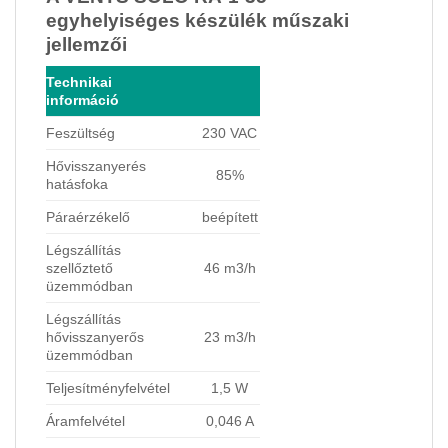
egyhelyiséges készülék műszaki
jellemzői
Technikai
információ
Feszültség
230 VAC
Hővisszanyerés
85%
hatásfoka
Páraérzékelő
beépített
Légszállítás
szellőztető
46 m3/h
üzemmódban
Légszállítás
hővisszanyerős
23 m3/h
üzemmódban
Teljesítményfelvétel
1,5 W
Áramfelvétel
0,046 A