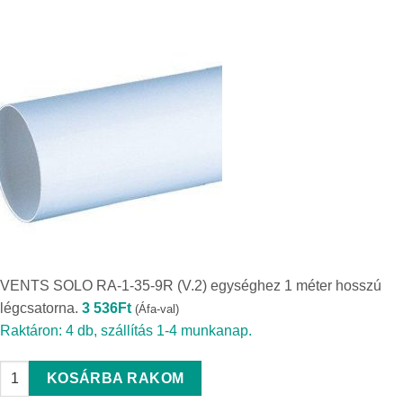
VENTS SOLO RA-1-35-9R (V.2) egységhez 1 méter hosszú
légcsatorna.
3 536
Ft
(Áfa-val)
Raktáron: 4 db, szállítás 1-4 munkanap.
VENTS SOLO RA-1-35-9R (V.2) egységhez 1 méter hosszú légcsato
KOSÁRBA RAKOM