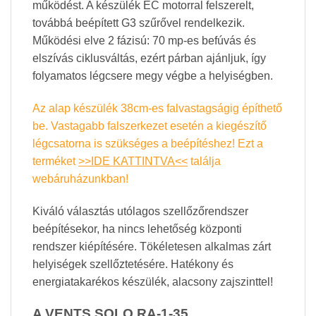
működést. A készülék EC motorral felszerelt,
továbbá beépített G3 szűrővel rendelkezik.
Működési elve 2 fázisú: 70 mp-es befúvás és
elszívás ciklusváltás, ezért párban ajánljuk, így
folyamatos légcsere megy végbe a helyiségben.
Az alap készülék 38cm-es falvastagságig építhető
be. Vastagabb falszerkezet esetén a kiegészítő
légcsatorna is szükséges a beépítéshez! Ezt a
terméket
>>IDE KATTINTVA<<
találja
webáruházunkban!
Kiváló választás utólagos szellőzőrendszer
beépítésekor, ha nincs lehetőség központi
rendszer kiépítésére. Tökéletesen alkalmas zárt
helyiségek szellőztetésére. Hatékony és
energiatakarékos készülék, alacsony zajszinttel!
A VENTS SOLO RA-1-35