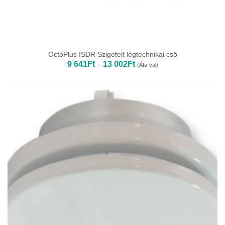
OctoPlus ISDR Szigetelt légtechnikai cső
Ártartomány:
9 641
Ft
13 002
Ft
–
(Áfa-val)
9
641Ft
-
13
002Ft