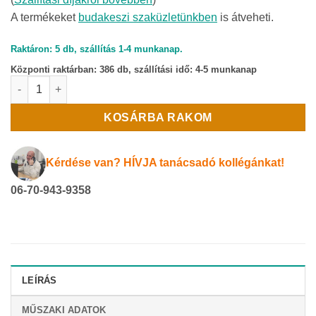
A termékeket
budakeszi szaküzletünkben
is átveheti.
Raktáron: 5 db, szállítás 1-4 munkanap.
Központi raktárban:
386 db, szállítási idő: 4-5 munkanap
Egyhelyiséges hővisszanyerős szellőztető kis helyiségekhez,
KOSÁRBA RAKOM
Kérdése van? HÍVJA tanácsadó kollégánkat!
06-70-943-9358
LEÍRÁS
MŰSZAKI ADATOK