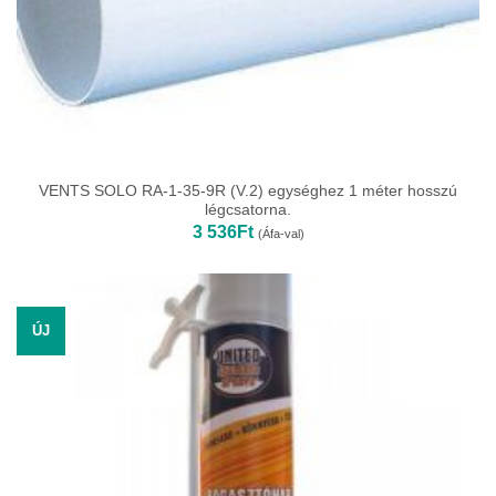
VENTS SOLO RA-1-35-9R (V.2) egységhez 1 méter hosszú
légcsatorna.
3 536
Ft
(Áfa-val)
ÚJ