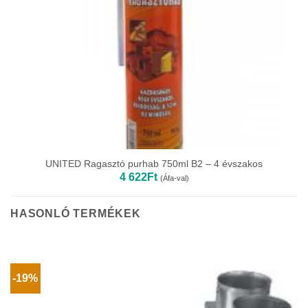
UNITED Ragasztó purhab 750ml B2 – 4 évszakos
4 622
Ft
(Áfa-val)
HASONLÓ TERMÉKEK
-19%