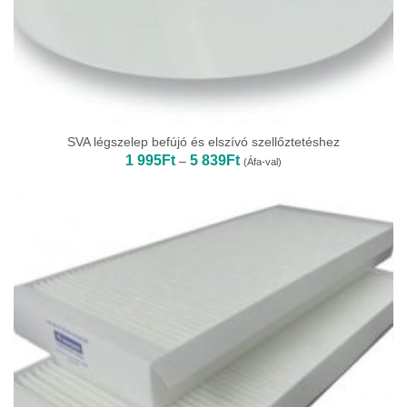
SVA légszelep befújó és elszívó szellőztetéshez
Ártartomány:
1 995
Ft
5 839
Ft
–
(Áfa-val)
1
995Ft
-
5
839Ft