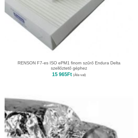
RENSON F7-es ISO ePM1 finom szűrő Endura Delta
szellőztető géphez
15 965
Ft
(Áfa-val)