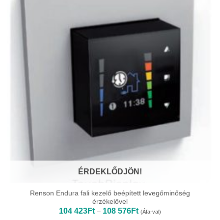
ÉRDEKLŐDJÖN!
Renson Endura fali kezelő beépített levegőminőség
érzékelővel
Ártartomány:
104 423
Ft
108 576
Ft
–
(Áfa-val)
104