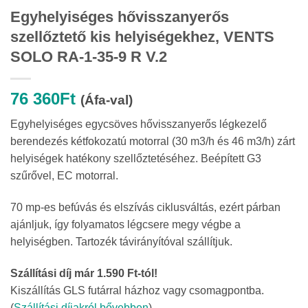
Egyhelyiséges hővisszanyerős
szellőztető kis helyiségekhez, VENTS
SOLO RA-1-35-9 R V.2
76 360
Ft
(Áfa-val)
Egyhelyiséges egycsöves hővisszanyerős légkezelő
berendezés kétfokozatú motorral (30 m3/h és 46 m3/h) zárt
helyiségek hatékony szellőztetéséhez. Beépített G3
szűrővel, EC motorral.
70 mp-es befúvás és elszívás ciklusváltás, ezért párban
ajánljuk, így folyamatos légcsere megy végbe a
helyiségben. Tartozék távirányítóval szállítjuk.
Szállítási díj már 1.590 Ft-tól!
Kiszállítás GLS futárral házhoz vagy csomagpontba.
(
Szállítási díjakról bővebben
)