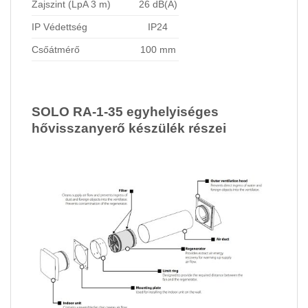
Zajszint (LpA 3 m)
26 dB(A)
IP Védettség
IP24
Csőátmérő
100 mm
SOLO RA-1-35 egyhelyiséges
hővisszanyerő készülék részei