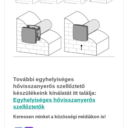
További egyhelyiséges
hővisszanyerős szellőztető
készülékeink kínálatát itt találja:
Egyhelyiséges hővisszanyerős
szellőztetők
Keressen minket a közösségi médiákon is!