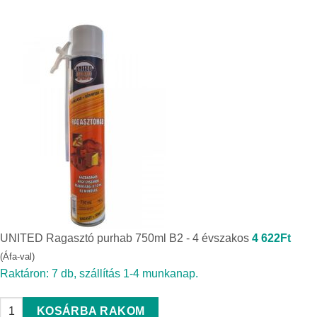
UNITED Ragasztó purhab 750ml B2 - 4 évszakos
4 622
Ft
(Áfa-val)
Raktáron: 7 db, szállítás 1-4 munkanap.
UNITED Ragasztó purhab 750ml B2 - 4 évszakos quantity
KOSÁRBA RAKOM