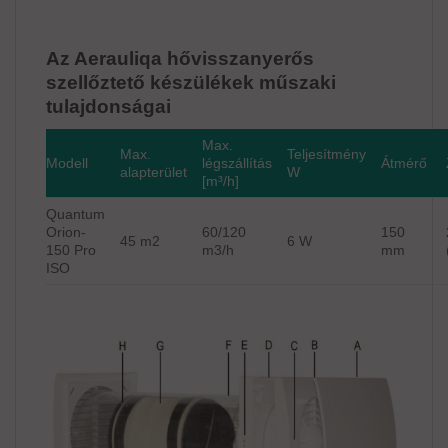
Az Aerauliqa hővisszanyerős
szellőztető készülékek műszaki
tulajdonságai​
Max.
Max.
Teljesítmény
Modell
légszállítás
Átmérő
alapterület
W
[m³/h]
Quantum
Orion-
60/120
150
45 m2
6 W
150 Pro
m3/h
mm
ISO