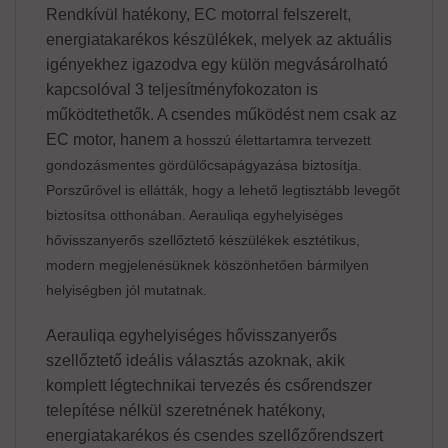
Rendkívül hatékony, EC motorral felszerelt,
energiatakarékos készülékek, melyek az aktuális
igényekhez igazodva egy külön megvásárolható
kapcsolóval 3 teljesítményfokozaton is
működtethetők. A csendes működést nem csak az
EC motor, hanem a
hosszú élettartamra tervezett
gondozásmentes gördülőcsapágyazása biztosítja.
Porszűrővel is ellátták, hogy a lehető legtisztább levegőt
biztosítsa otthonában. Aerauliqa egyhelyiséges
hővisszanyerős szellőztető készülékek esztétikus,
modern megjelenésüknek köszönhetően bármilyen
helyiségben jól mutatnak.
Aerauliqa egyhelyiséges hővisszanyerős
szellőztető ideális választás azoknak, akik
komplett légtechnikai tervezés és csőrendszer
telepítése nélkül szeretnének hatékony,
energiatakarékos és csendes szellőzőrendszert