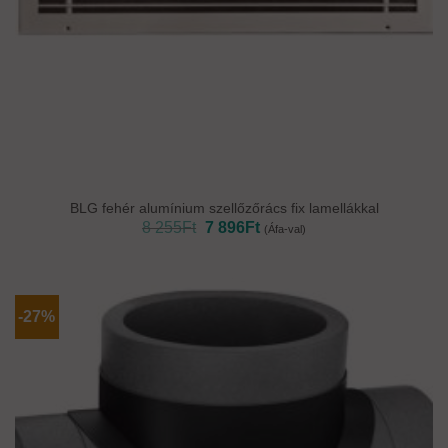
BLG fehér alumínium szellőzőrács fix lamellákkal
Original
Current
8 255
Ft
7 896
Ft
(Áfa-val)
price
price
was:
is:
8
7
255Ft.
896Ft.
-27%