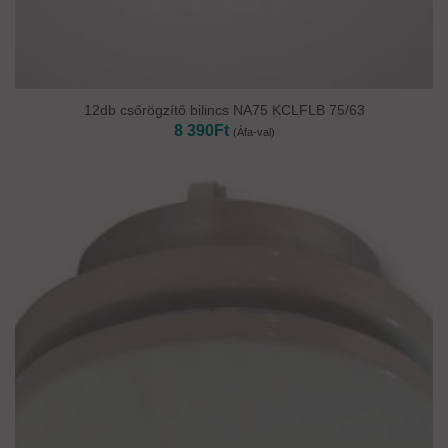
12db csőrögzítő bilincs NA75 KCLFLB 75/63
8 390
Ft
(Áfa-val)