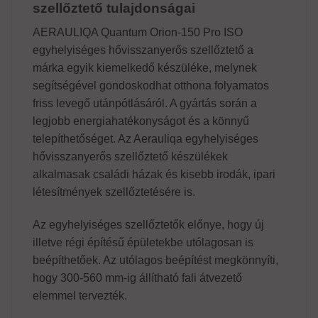
szellőztető tulajdonságai
AERAULIQA Quantum Orion-150 Pro ISO
egyhelyiséges hővisszanyerős szellőztető a
márka egyik kiemelkedő készüléke, melynek
segítségével gondoskodhat otthona folyamatos
friss levegő utánpótlásáról. A gyártás során a
legjobb energiahatékonyságot és a könnyű
telepíthetőséget. Az Aerauliqa egyhelyiséges
hővisszanyerős szellőztető készülékek
alkalmasak családi házak és kisebb irodák, ipari
létesítmények szellőztetésére is.
Az egyhelyiséges szellőztetők előnye, hogy új
illetve régi építésű épületekbe utólagosan is
beépíthetőek. Az utólagos beépítést megkönnyíti,
hogy 300-560 mm-ig állítható fali átvezető
elemmel tervezték.