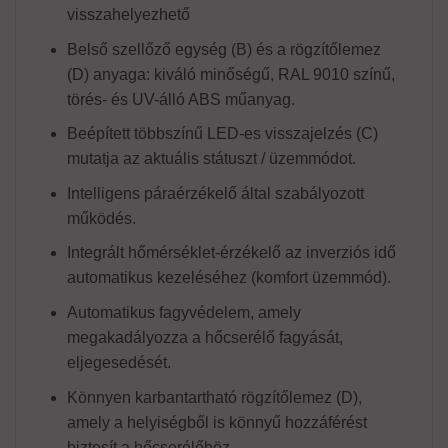
visszahelyezhető
Belső szellőző egység (B) és a rögzítőlemez
(D) anyaga: kiváló minőségű, RAL 9010 színű,
törés- és UV-álló ABS műanyag.
Beépített többszínű LED-es visszajelzés (C)
mutatja az aktuális státuszt / üzemmódot.
Intelligens páraérzékelő által szabályozott
működés.
Integrált hőmérséklet-érzékelő az inverziós idő
automatikus kezeléséhez (komfort üzemmód).
Automatikus fagyvédelem, amely
megakadályozza a hőcserélő fagyását,
eljegesedését.
Könnyen karbantartható rögzítőlemez (D),
amely a helyiségből is könnyű hozzáférést
biztosít a hőcserélőhöz.