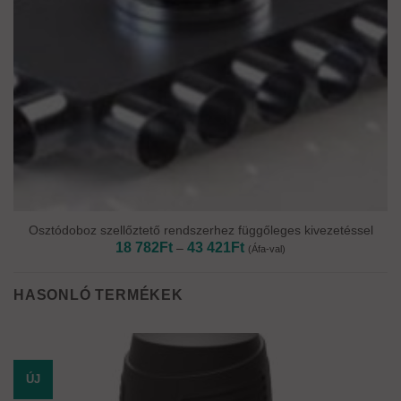
Osztódoboz szellőztető rendszerhez függőleges kivezetéssel
Ártartomány:
18 782
Ft
43 421
Ft
–
(Áfa-val)
18
782Ft
-
43
HASONLÓ TERMÉKEK
421Ft
ÚJ