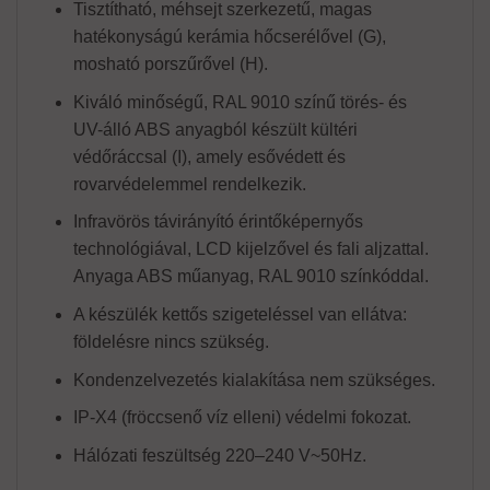
Tisztítható, méhsejt szerkezetű, magas
hatékonyságú kerámia hőcserélővel (G),
mosható porszűrővel (H).
Kiváló minőségű, RAL 9010 színű törés- és
UV-álló ABS anyagból készült kültéri
védőráccsal (I), amely esővédett és
rovarvédelemmel rendelkezik.
Infravörös távirányító érintőképernyős
technológiával, LCD kijelzővel és fali aljzattal.
Anyaga ABS műanyag, RAL 9010 színkóddal.
A készülék kettős szigeteléssel van ellátva:
földelésre nincs szükség.
Kondenzelvezetés kialakítása nem szükséges.
IP-X4 (fröccsenő víz elleni) védelmi fokozat.
Hálózati feszültség 220–240 V~50Hz.