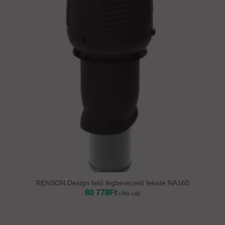
RENSON Design tető légbevezető fekete NA160
80 778
Ft
(Áfa-val)