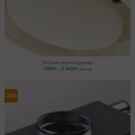
DVS fém elszívó légszelep
Ártartomány:
706
Ft
2 443
Ft
–
(Áfa-val)
706Ft
-
2
443Ft
-32%