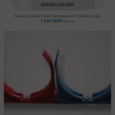
ÉRDEKLŐDJÖN!
Renson Endura Delta hővisszanyerős szellőztető gép
1 534 366
Ft
(Áfa-val)