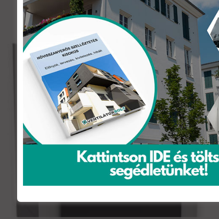
Tömítőgyűrű központi szellőztető rendszerekhez DN75
602
Ft
(Áfa-val)