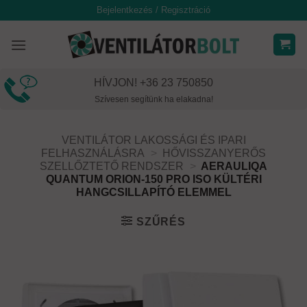
Skip
Bejelentkezés / Regisztráció
to
content
HÍVJON! +36 23 750850
Szívesen segítünk ha elakadna!
VENTILÁTOR LAKOSSÁGI ÉS IPARI
FELHASZNÁLÁSRA
>
HŐVISSZANYERŐS
SZELLŐZTETŐ RENDSZER
>
AERAULIQA
QUANTUM ORION-150 PRO ISO KÜLTÉRI
HANGCSILLAPÍTÓ ELEMMEL
SZŰRÉS