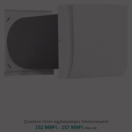
Quantum Orion egyhelyiséges hővisszanyerő
Ártartomány:
152 989
Ft
157 989
Ft
–
(Áfa-val)
152