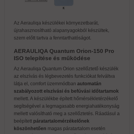
Az Aerauliqa készülékei környezetbarát,
újrahasznosítható alapanyagokból készültek,
szem előtt tartva a fenntarthatóságot.
AERAULIQA Quantum Orion-150 Pro
ISO telepítése és működése
Az Aerauliqa Quantum Orion szellőztető készülék
az elszívás és légbevezetés funkciókat felváltva
látja el, comfort üzemmódban
automatán
szabályozott elszívási és befúvási időtartamok
mellett. A készülékbe épített hőmérsékletérzékelő
segítségével a legmagasabb energiahatékonyság
mellett valósítható meg a szellőztetés. Ráadásul a
beépített
páratartalomérzékelőnek
köszönhetően
magas páratartalom esetén