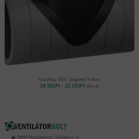
OctoPlus ISDT Szigetelt T-idom
Ártartomány:
19 101
Ft
22 193
Ft
–
(Áfa-val)
19
101Ft
-
22
193Ft
2092 Budakeszi, Szüret u. 2.