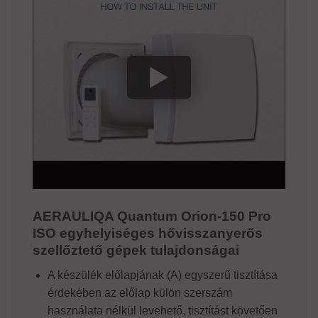
AERAULIQA Quantum Orion-150 Pro
ISO egyhelyiséges hővisszanyerős
szellőztető gépek tulajdonságai
A készülék előlapjának (A) egyszerű tisztítása
érdekében az előlap külön szerszám
használata nélkül levehető, tisztítást követően