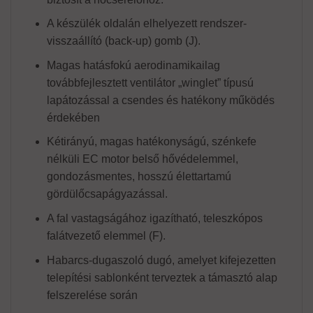
A készülék oldalán elhelyezett rendszer-
visszaállító (back-up) gomb (J).
Magas hatásfokú aerodinamikailag
továbbfejlesztett ventilátor „winglet” típusú
lapátozással a csendes és hatékony működés
érdekében
Kétirányú, magas hatékonyságú, szénkefe
nélküli EC motor belső hővédelemmel,
gondozásmentes, hosszú élettartamú
gördülőcsapágyazással.
A fal vastagságához igazítható, teleszkópos
falátvezető elemmel (F).
Habarcs-dugaszoló dugó, amelyet kifejezetten
telepítési sablonként terveztek a támasztó alap
felszerelése során