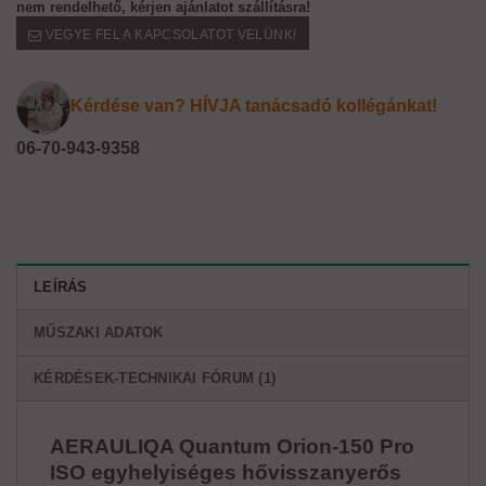
nem rendelhető, kérjen ajánlatot szállításra!
VEGYE FEL A KAPCSOLATOT VELÜNK!
Kérdése van? HÍVJA tanácsadó kollégánkat!
06-70-943-9358
LEÍRÁS
MŰSZAKI ADATOK
KÉRDÉSEK-TECHNIKAI FÓRUM (1)
AERAULIQA Quantum Orion-150 Pro
ISO egyhelyiséges hővisszanyerős