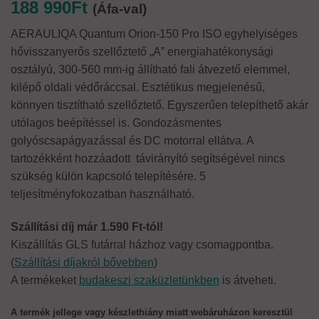
188 990
Ft
(Áfa-val)
AERAULIQA Quantum Orion-150 Pro ISO egyhelyiséges
hővisszanyerős szellőztető „A” energiahatékonysági
osztályú, 300-560 mm-ig állítható fali átvezető elemmel,
kilépő oldali védőráccsal. Esztétikus megjelenésű,
könnyen tisztítható szellőztető. Egyszerűen telepíthető akár
utólagos beépítéssel is. Gondozásmentes
golyóscsapágyazással és DC motorral ellátva. A
tartozékként hozzáadott távirányító segítségével nincs
szükség külön kapcsoló telepítésére. 5
teljesítményfokozatban használható.
Szállítási díj már 1.590 Ft-tól!
Kiszállítás GLS futárral házhoz vagy csomagpontba.
(
Szállítási díjakról bővebben
)
A termékeket
budakeszi szaküzletünkben
is átveheti.
A termék jellege vagy készlethiány miatt webáruházon keresztül