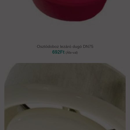
Osztódoboz lezáró dugó DN75
692
Ft
(Áfa-val)