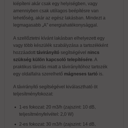
kiépíteni akár csak egy helyiségben, vagy
amenniyben csak utólagos beépítésre van
lehetőség, akár az egész lakásban. Mindezt a
legmagasabb „A” energiahatékonysággal.
A szellőztetni kívánt lakásban elhelyezett egy
vagy több készülék szabályzása a tartozékként
hozzáadott
távirányító
segítségével
nincs
szükség külön kapcsoló telepítésére
. A
praktikus tárolás miatt a távirányítóhoz tartozék
egy oldalfalra szerelhető
mágneses tartó
is.
A távirányító segítségével kiválasztható öt
teljesítményfokozat:
1-es fokozat: 20 m3/h (zajszint: 10 dB,
teljesítményfelvétel: 2,0 W)
2-es fokozat: 30 m3/h (zajszint: 14 dB,