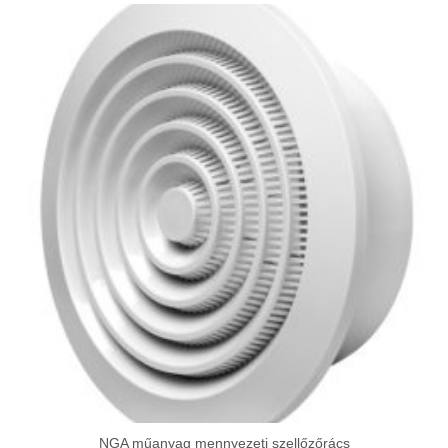
NGA műanyag mennyezeti szellőzőrács