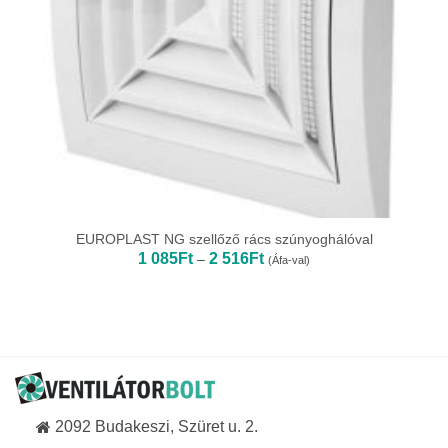
EUROPLAST NG szellőző rács szúnyoghálóval
Ártartomány:
1 085
Ft
2 516
Ft
–
(Áfa-val)
1
085Ft
-
2
516Ft
2092 Budakeszi, Szüret u. 2.