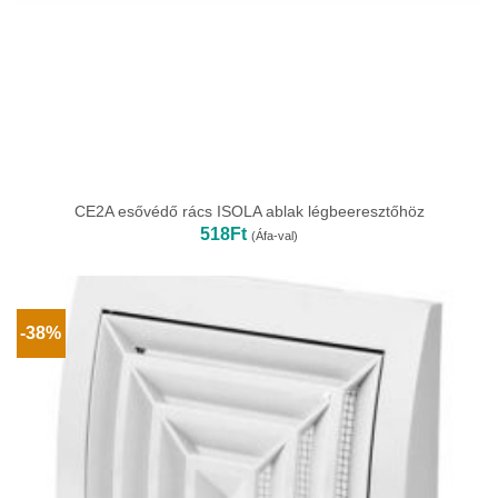
CE2A esővédő rács ISOLA ablak légbeeresztőhöz
518
Ft
(Áfa-val)
-38%