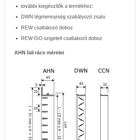
további kiegészítők a termékhez:
DWN légmennyiség szabályozó zsalu
REW csatlakozó doboz
REW ISO szigetelt csatlakozó doboz
AHN fali rács méretei