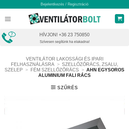
Skip
Bejelentkezés / Regisztráció
to
content
HÍVJON! +36 23 750850
Szívesen segítünk ha elakadna!
VENTILÁTOR LAKOSSÁGI ÉS IPARI
FELHASZNÁLÁSRA
>
SZELLŐZŐRÁCS, ZSALU,
SZELEP
>
FÉM SZELLŐZŐRÁCS
>
AHN EGYSOROS
ALUMINIUM FALI RÁCS
SZŰRÉS