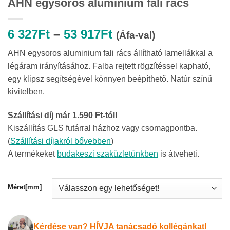
AHN egysoros aluminium fali rács
Ártartomány:
6 327
Ft
–
53 917
Ft
(Áfa-val)
6
AHN egysoros aluminium fali rács állítható lamellákkal a
327Ft
légáram irányításához. Falba rejtett rögzítéssel kapható,
-
egy klipsz segítségével könnyen beépíthető. Natúr színű
53
kivitelben.
917Ft
Szállítási díj már 1.590 Ft-tól!
Kiszállítás GLS futárral házhoz vagy csomagpontba.
(
Szállítási díjakról bővebben
)
A termékeket
budakeszi szaküzletünkben
is átveheti.
Méret[mm]
Kérdése van? HÍVJA tanácsadó kollégánkat!