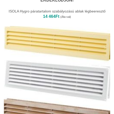
ÉRDEKLŐDJÖN!
ISOLA Hygro páratartalom szabályozású ablak légbeeresztő
14 464
Ft
(Áfa-val)