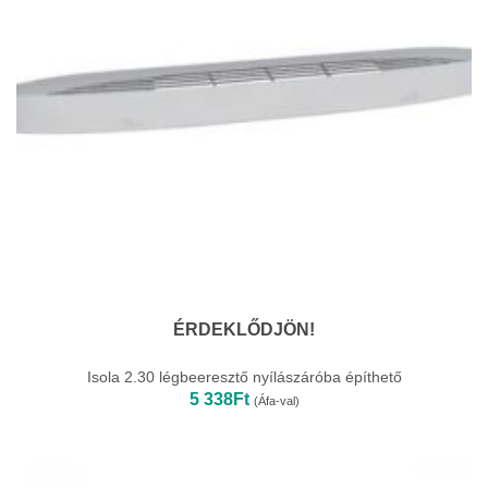
ÉRDEKLŐDJÖN!
Isola 2.30 légbeeresztő nyílászáróba építhető
5 338
Ft
(Áfa-val)