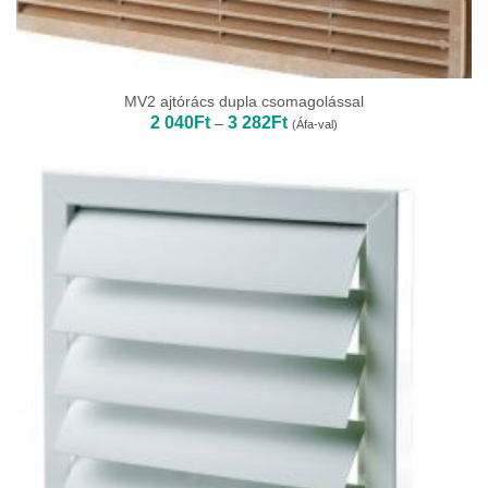
MV2 ajtórács dupla csomagolással
Ártartomány:
2 040
Ft
3 282
Ft
–
(Áfa-val)
2
040Ft
-
3
282Ft