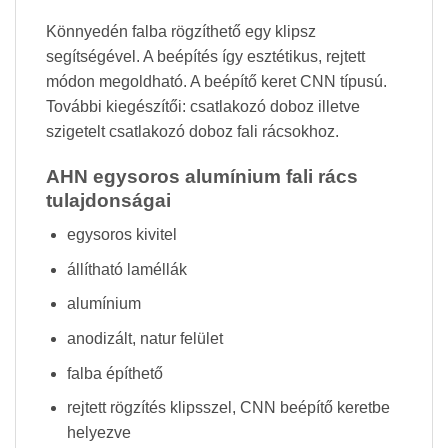
Könnyedén falba rögzíthető egy klipsz
segítségével. A beépítés így esztétikus, rejtett
módon megoldható. A beépítő keret CNN típusú.
További kiegészítői: csatlakozó doboz illetve
szigetelt csatlakozó doboz fali rácsokhoz.
AHN egysoros alumínium fali rács
tulajdonságai
egysoros kivitel
állítható laméllák
alumínium
anodizált, natur felület
falba építhető
rejtett rögzítés klipsszel, CNN beépítő keretbe
helyezve