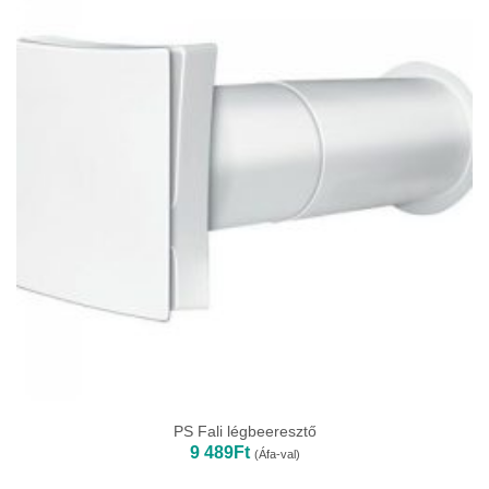
PS Fali légbeeresztő
9 489
Ft
(Áfa-val)