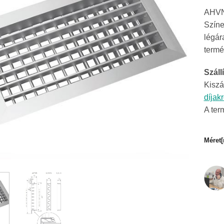
AHVN-
Színe
légára
termé
Szállí
Kiszá
díjak
A ter
Méret