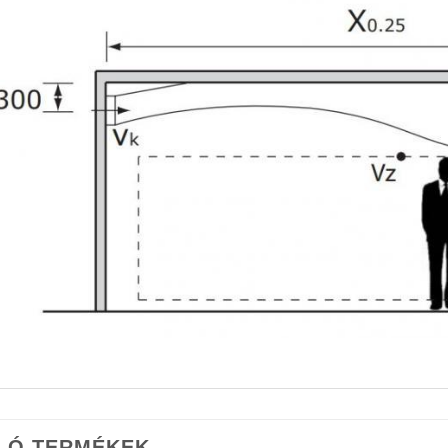
AHVN kétsoros alumínium szellőzőrács kiválasztási t
umínium fali szellőzőrács elhelyezése