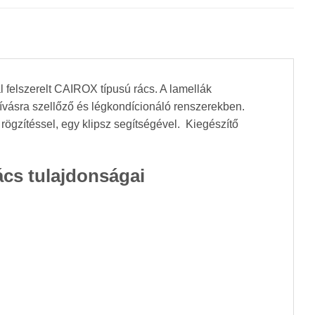
l felszerelt CAIROX típusú rács. A lamellák
zívásra szellőző és légkondícionáló renszerekben.
 rögzítéssel, egy klipsz segítségével. Kiegészítő
ács tulajdonságai