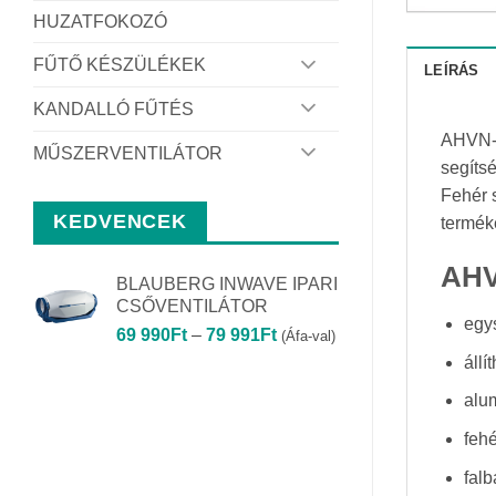
HUZATFOKOZÓ
FŰTŐ KÉSZÜLÉKEK
LEÍRÁS
KANDALLÓ FŰTÉS
AHVN-W 
MŰSZERVENTILÁTOR
segíts
Fehér s
KEDVENCEK
termék
AHV
BLAUBERG INWAVE IPARI
CSŐVENTILÁTOR
egys
Ártartomány:
69 990
Ft
–
79 991
Ft
(Áfa-val)
69
állí
990Ft
alu
-
79
feh
991Ft
falb