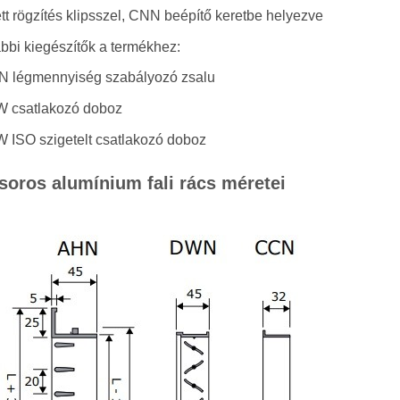
ett rögzítés klipsszel, CNN beépítő keretbe helyezve
bbi kiegészítők a termékhez:
 légmennyiség szabályozó zsalu
 csatlakozó doboz
 ISO szigetelt csatlakozó doboz
soros alumínium fali rács méretei