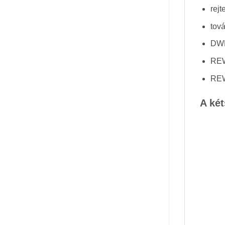
rejt
tová
DWN
REW
REW
A két