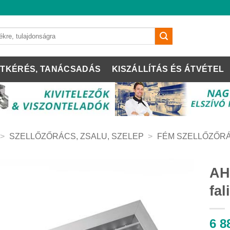
TKÉRÉS, TANÁCSADÁS
KISZÁLLÍTÁS ÉS ÁTVÉTEL
>
SZELLŐZŐRÁCS, ZSALU, SZELEP
>
FÉM SZELLŐZŐR
AH
fal
6 8