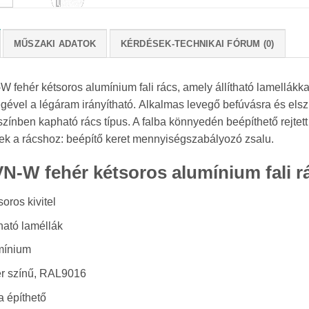
MŰSZAKI ADATOK
KÉRDÉSEK-TECHNIKAI FÓRUM (0)
fehér kétsoros alumínium fali rács, amely állítható lamellákka
égével a légáram irányítható. Alkalmas levegő befúvásra és els
zínben kapható rács típus. A falba könnyedén beépíthető rejtett
ek a rácshoz: beépítő keret mennyiségszabályozó zsalu.
N-W fehér kétsoros alumínium fali r
oros kivitel
tható laméllák
mínium
ér színű, RAL9016
a építhető