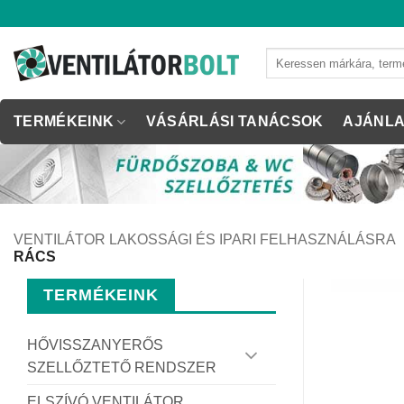
Skip
to
content
Keresés
a
következőre:
TERMÉKEINK
VÁSÁRLÁSI TANÁCSOK
AJÁNLA
VENTILÁTOR LAKOSSÁGI ÉS IPARI FELHASZNÁLÁSRA
RÁCS
TERMÉKEINK
HŐVISSZANYERŐS
SZELLŐZTETŐ RENDSZER
ELSZÍVÓ VENTILÁTOR