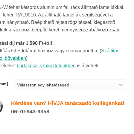
6
W fehér kétsoros aluminium fali rács állítható lamellákkal.
881Ft
: fehér, RAL9016. Az állítható lamellák segítségével a
-
m irányítható. Beépíthető rejtett rögzítéssel, kiegészítő
73
kek a rácshoz: beépítő keret mennyiségszabályozó zsalu.
527Ft
tási díj már 1.590 Ft-tól!
llítás GLS futárral házhoz vagy csomagpontba. (
Szállítási
ról bővebben
)
mékeket
budakeszi szaküzletünkben
is átveheti.
[mm]
Kérdése van? HÍVJA tanácsadó kollégánkat!
06-70-943-9358