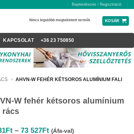
Bejelentkezés / Regisztráció
Nincs legutóbb megtekintett termék
KOSÁR
KAPCSOLAT
+36 23 750850
ÁCS
>
AHVN-W FEHÉR KÉTSOROS ALUMÍNIUM FALI
VN-W fehér kétsoros alumínium
i rács
Ártartomány:
81
Ft
–
73 527
Ft
(Áfa-val)