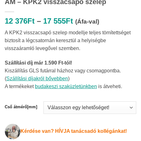
AM – KPK2 visszacsapó szelep
Ártartomány:
12 376
Ft
–
17 555
Ft
(Áfa-val)
12
A KPK2 visszacsapó szelep modellje teljes tömítettséget
376Ft
biztosít a légcsatornán keresztül a helyiségbe
-
visszaáramló levegővel szemben.
17
555Ft
Szállítási díj már 1.590 Ft-tól!
Kiszállítás GLS futárral házhoz vagy csomagpontba.
(
Szállítási díjakról bővebben
)
A termékeket
budakeszi szaküzletünkben
is átveheti.
Cső átmérő[mm]
Kérdése van? HÍVJA tanácsadó kollégánkat!