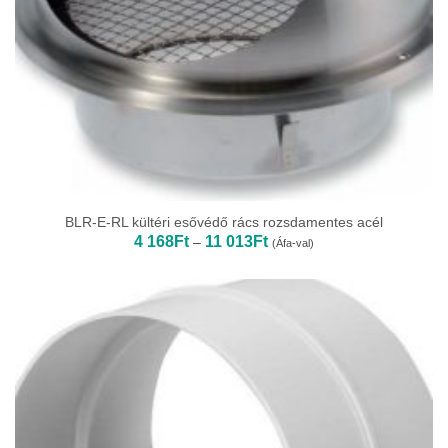
BLR-E-RL kültéri esővédő rács rozsdamentes acél
Ártartomány:
4 168
Ft
11 013
Ft
–
(Áfa-val)
4
168Ft
-
11
013Ft