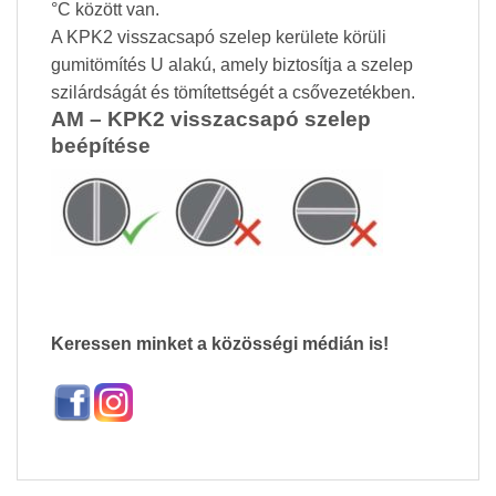
°C között van.
A KPK2 visszacsapó szelep kerülete körüli
gumitömítés U alakú, amely biztosítja a szelep
szilárdságát és tömítettségét a csővezetékben.
AM – KPK2 visszacsapó szelep
beépítése
Keressen minket a közösségi médián is!