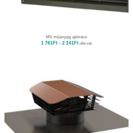
MV műanyag ajtórács
Ártartomány:
1 761
Ft
2 141
Ft
–
(Áfa-val)
1
761Ft
-
2
141Ft