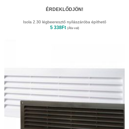
ÉRDEKLŐDJÖN!
Isola 2.30 légbeeresztő nyílászáróba építhető
5 338
Ft
(Áfa-val)