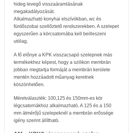
hideg levegő visszaáramlásának
megakadályozását.
Alkalmazható konyhai elszívókban, wc és
fürdőszobai szellőztető rendszerekben. A szelepet
egyszerűen a körcsatornába kell beilleszeni
utólag.
A fő előnye a KPK visszacsapó szelepnek más
termékekhez képest, hogy a szilikon membrán
jobban megtartja formáját a membrán kerülete
mentén hozzáadott műanyag keretnek
köszönhetően.
Méretválaszték: 100,125 és 150mm-es kör
légcsatornákhoz alkalmazható. A 125 és a 150
mm átmérőjű szelepeknél a membrán erőssége
igény szerint állítható.