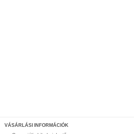
VÁSÁRLÁSI INFORMÁCIÓK
Garanciális hibabejelentő
Megrendelt termékek átvétele
ÁSZF
Adatkezelési tájékoztató
Impresszum
Saját fiók
Árukereső.hu