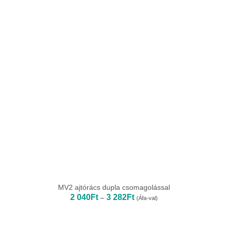
MV2 ajtórács dupla csomagolással
Ártartomány:
2 040
Ft
3 282
Ft
–
(Áfa-val)
2
040Ft
-
3