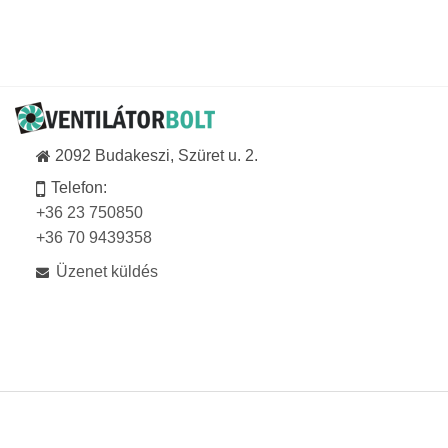
942Ft
-
16
836Ft
2092 Budakeszi, Szüret u. 2.
Telefon:
+36 23 750850
+36 70 9439358
Üzenet küldés