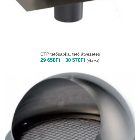
CTP tetősapka, tető átvezetés
Ártartomány:
29 658
Ft
30 570
Ft
–
(Áfa-val)
29
658Ft
-
30
570Ft