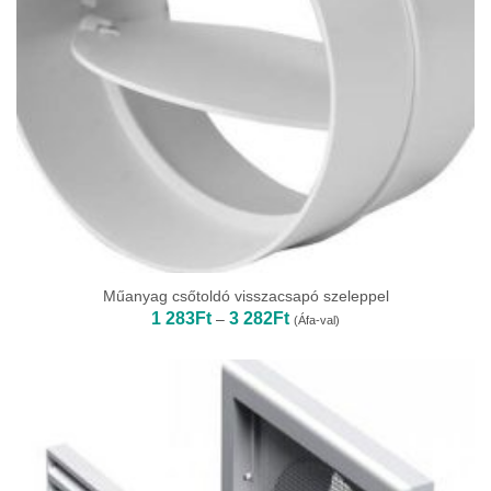
Műanyag csőtoldó visszacsapó szeleppel
Ártartomány:
1 283
Ft
3 282
Ft
–
(Áfa-val)
1
283Ft
-
3
282Ft