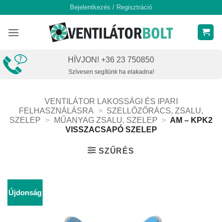
Skip
Bejelentkezés / Regisztráció
to
content
HÍVJON! +36 23 750850
Szívesen segítünk ha elakadna!
VENTILÁTOR LAKOSSÁGI ÉS IPARI
FELHASZNÁLÁSRA
>
SZELLŐZŐRÁCS, ZSALU,
SZELEP
>
MŰANYAG ZSALU, SZELEP
>
AM – KPK2
VISSZACSAPÓ SZELEP
SZŰRÉS
Újdonság