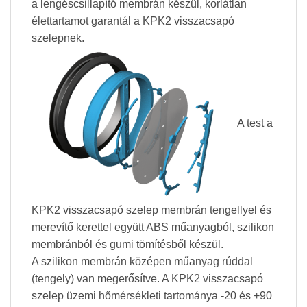
a lengéscsillapító membrán készül, korlátlan
élettartamot garantál a KPK2 visszacsapó
szelepnek.
A test a
KPK2 visszacsapó szelep membrán tengellyel és
merevítő kerettel együtt ABS műanyagból, szilikon
membránból és gumi tömítésből készül.
A szilikon membrán középen műanyag rúddal
(tengely) van megerősítve. A KPK2 visszacsapó
szelep üzemi hőmérsékleti tartománya -20 és +90