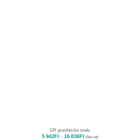
282Ft
GR gravitációs zsalu
Ártartomány:
5 942
Ft
16 836
Ft
–
(Áfa-val)
5