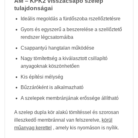
AM – KPK2 visszacsapó szelep
tulajdonságai
Ideális megoldás a fürdőszoba rszellőztetésre
Gyors és egyszerű a beszerelése a szellőztető
rendszer légcsatornáiba
Csappantyú hangtalan működése
Nagy tömítettség a kiválasztott csillapító
anyagoknak köszönhetően
Kis építési mélység
Bűzzáróként is alkalmazható
A szelepek membránjának erőssége állítható
A szelep dupla kör alakú tömítéssel és szorosan
illeszkedő membránnal van felszerelve,
körül
műanyag kerettel
, amely kis nyomáson is nyílik.