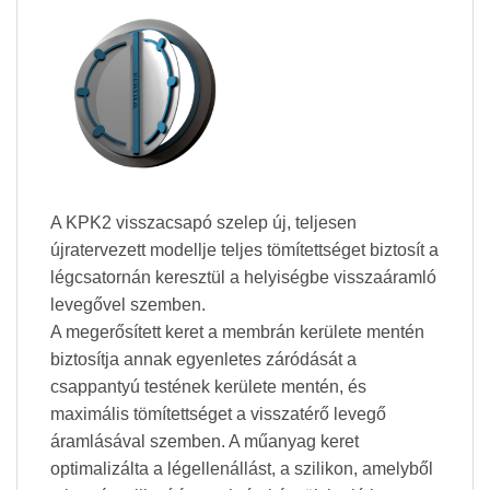
A KPK2 visszacsapó szelep új, teljesen
újratervezett modellje teljes tömítettséget biztosít a
légcsatornán keresztül a helyiségbe visszaáramló
levegővel szemben.
A megerősített keret a membrán kerülete mentén
biztosítja annak egyenletes záródását a
csappantyú testének kerülete mentén, és
maximális tömítettséget a visszatérő levegő
áramlásával szemben. A műanyag keret
optimalizálta a légellenállást, a szilikon, amelyből