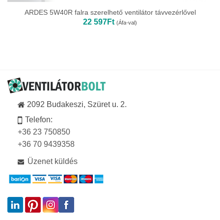
ARDES 5W40R falra szerelhető ventilátor távvezérlővel
22 597
Ft
(Áfa-val)
2092 Budakeszi, Szüret u. 2.
Telefon:
+36 23 750850
+36 70 9439358
Üzenet küldés