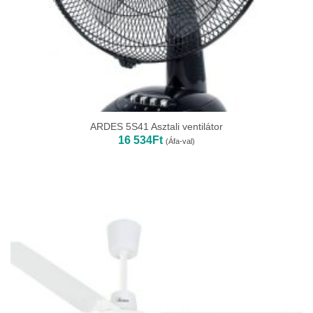
ARDES 5S41 Asztali ventilátor
16 534
Ft
(Áfa-val)