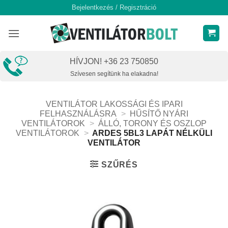
Skip
Bejelentkezés / Regisztráció
to
content
HÍVJON! +36 23 750850
Szívesen segítünk ha elakadna!
VENTILÁTOR LAKOSSÁGI ÉS IPARI
FELHASZNÁLÁSRA
>
HŰSÍTŐ NYÁRI
VENTILÁTOROK
>
ÁLLÓ, TORONY ÉS OSZLOP
VENTILÁTOROK
>
ARDES 5BL3 LAPÁT NÉLKÜLI
VENTILÁTOR
SZŰRÉS