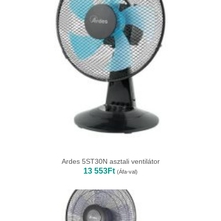
Ardes 5ST30N asztali ventilátor
13 553
Ft
(Áfa-val)