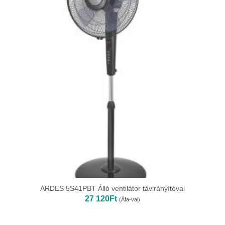
ARDES 5S41PBT Álló ventilátor távirányítóval
27 120
Ft
(Áfa-val)