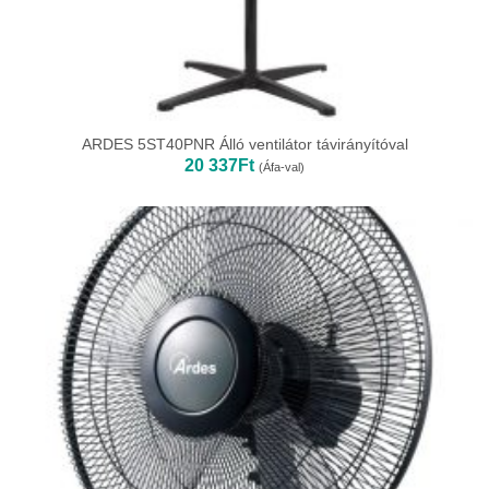
ARDES 5ST40PNR Álló ventilátor távirányítóval
20 337
Ft
(Áfa-val)