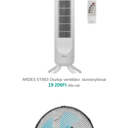
ARDES 5T803 Oszlop ventilátor, távirányítóval
19 206
Ft
(Áfa-val)