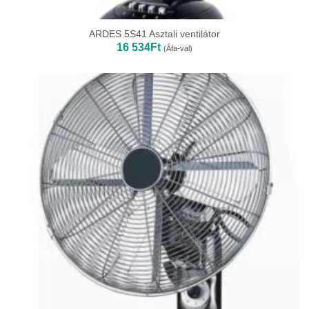
ARDES 5S41 Asztali ventilátor
16 534
Ft
(Áfa-val)