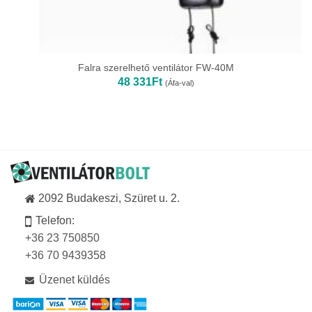
Falra szerelhető ventilátor FW-40M
48 331
Ft
(Áfa-val)
2092 Budakeszi, Szüret u. 2.
Telefon:
+36 23 750850
+36 70 9439358
Üzenet küldés