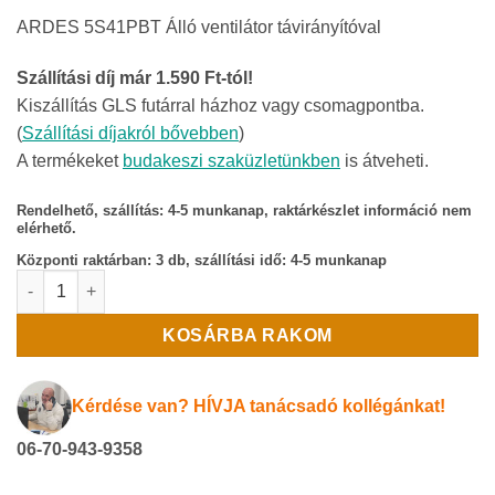
ARDES 5S41PBT Álló ventilátor távirányítóval
Szállítási díj már 1.590 Ft-tól!
Kiszállítás GLS futárral házhoz vagy csomagpontba.
(
Szállítási díjakról bővebben
)
A termékeket
budakeszi szaküzletünkben
is átveheti.
Rendelhető, szállítás: 4-5 munkanap, raktárkészlet információ nem
elérhető.
Központi raktárban:
3 db, szállítási idő: 4-5 munkanap
ARDES 5S41PBT Álló ventilátor távirányítóval mennyiség
KOSÁRBA RAKOM
Kérdése van? HÍVJA tanácsadó kollégánkat!
06-70-943-9358