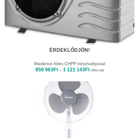
ÉRDEKLŐDJÖN!
Medence fűtés CHPP hőszivattyúval
Ártartomány:
859 963
Ft
1 121 143
Ft
–
(Áfa-val)
859
963Ft
-
1
121
143Ft