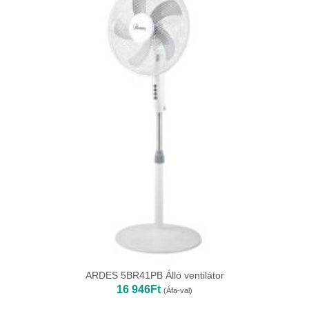
ARDES 5BR41PB Álló ventilátor
16 946
Ft
(Áfa-val)