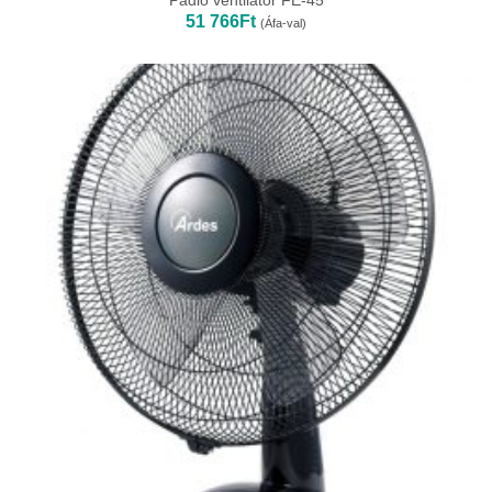
Padló ventilátor FE-45
51 766
Ft
(Áfa-val)