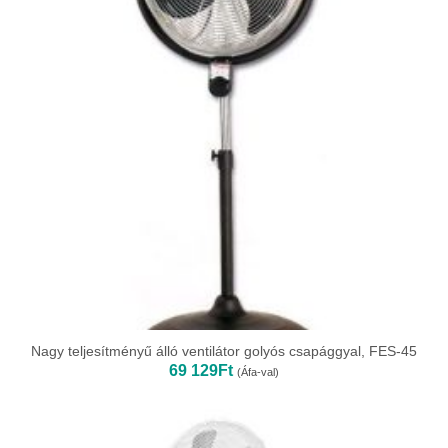
Nagy teljesítményű álló ventilátor golyós csapággyal, FES-45
69 129
Ft
(Áfa-val)