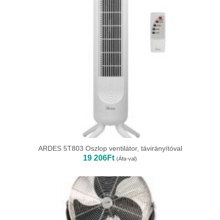
ARDES 5T803 Oszlop ventilátor, távirányítóval
19 206
Ft
(Áfa-val)