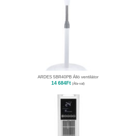
ARDES 5BR40PB Álló ventilátor
14 684
Ft
(Áfa-val)