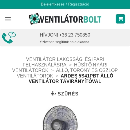
Skip
Bejelentkezés / Regisztráció
to
content
HÍVJON! +36 23 750850
Szívesen segítünk ha elakadna!
VENTILÁTOR LAKOSSÁGI ÉS IPARI
FELHASZNÁLÁSRA
>
HŰSÍTŐ NYÁRI
VENTILÁTOROK
>
ÁLLÓ, TORONY ÉS OSZLOP
VENTILÁTOROK
>
ARDES 5S41PBT ÁLLÓ
VENTILÁTOR TÁVIRÁNYÍTÓVAL
SZŰRÉS