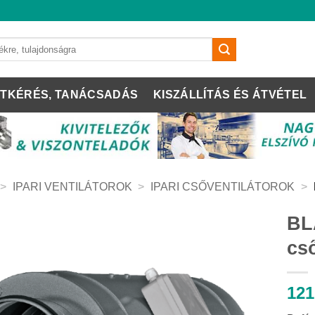
TKÉRÉS, TANÁCSADÁS
KISZÁLLÍTÁS ÉS ÁTVÉTEL
>
IPARI VENTILÁTOROK
>
IPARI CSŐVENTILÁTOROK
>
BL
cső
121