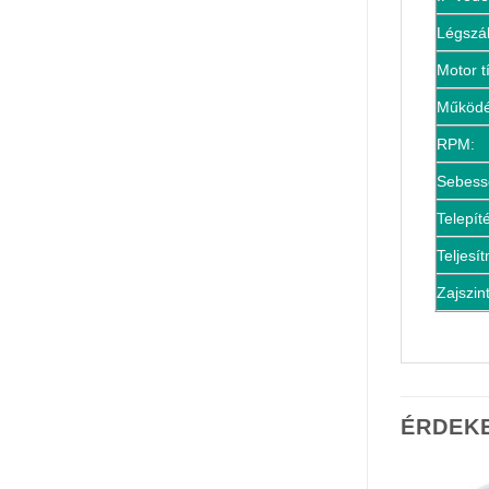
Légszál
Motor t
Működés
RPM:
Sebess
Telepít
Teljesí
Zajszin
ÉRDEK