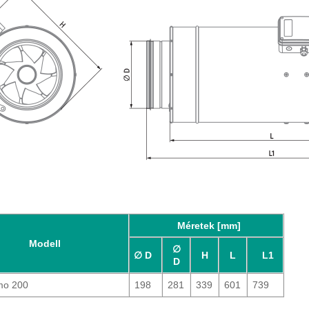
Méretek [mm]
Modell
∅
∅ D
H
L
L1
D
mo 200
198
281
339
601
739