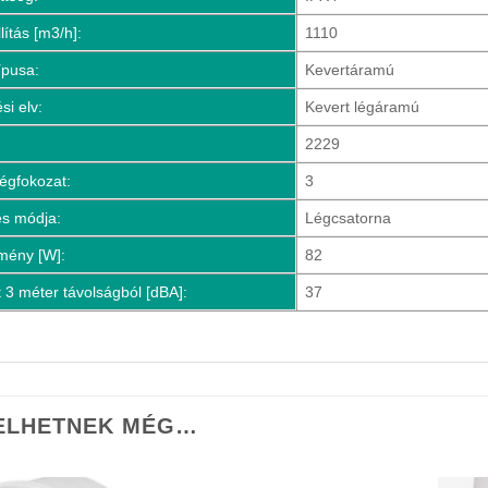
lítás [m3/h]:
1110
ípusa:
Kevertáramú
i elv:
Kevert légáramú
2229
égfokozat:
3
és módja:
Légcsatorna
tmény [W]:
82
t 3 méter távolságból [dBA]:
37
ELHETNEK MÉG…