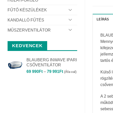
HUZATFOKOZÓ
FŰTŐ KÉSZÜLÉKEK
LEÍRÁS
KANDALLÓ FŰTÉS
MŰSZERVENTILÁTOR
BLAUBE
Mennye
KEDVENCEK
kifejez
jellemz
BLAUBERG INWAVE IPARI
tartós
CSŐVENTILÁTOR
Ártartomány:
69 990
Ft
–
79 991
Ft
(Áfa-val)
Külső l
69
rögzít
990Ft
csőven
-
79
A 2 se
991Ft
működte
sebess