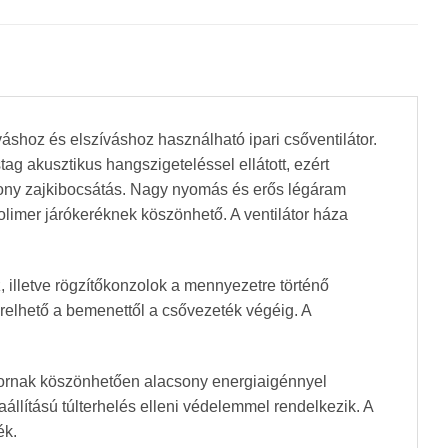
hoz és elszíváshoz használható ipari csőventilátor.
g akusztikus hangszigeteléssel ellátott, ezért
acsony zajkibocsátás. Nagy nyomás és erős légáram
 polimer járókeréknek köszönhető. A ventilátor háza
, illetve rögzítőkonzolok a mennyezetre történő
erelhető a bemenettől a csővezeték végéig. A
ornak köszönhetően alacsony energiaigénnyel
aállítású túlterhelés elleni védelemmel rendelkezik. A
ék.