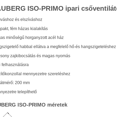
UBERG ISO-PRIMO ipari csőventiláto
úváshoz és elszíváshoz
pakt, fém házas kialakítás
as minőségű horganyzott acél ház
gszigetelő habbal ellátva a megfelelő hő-és hangszigeteléshez
csony zajkibocsátás és magas nyomás
i felhasználásra
zítőkonzollal mennyezetre szereléshez
átmérő: 200 mm
nyezetre telepíthető
BERG ISO-PRIMO méretek