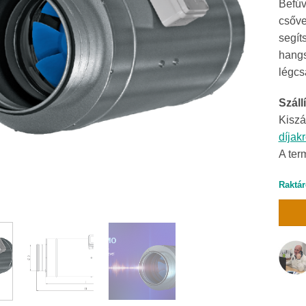
Befúv
csőve
segít
hangs
légcs
Szállí
Kiszá
díjak
A ter
Raktár