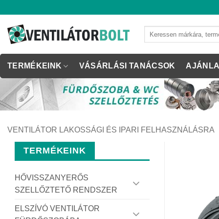
Skip
to
content
Keresés
a
következőre:
TERMÉKEINK
VÁSÁRLÁSI TANÁCSOK
AJÁNLA
VENTILÁTOR LAKOSSÁGI ÉS IPARI FELHASZNÁLÁSRA
TERMÉKEINK
HŐVISSZANYERŐS
SZELLŐZTETŐ RENDSZER
ELSZÍVÓ VENTILÁTOR