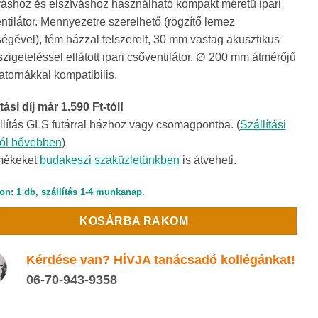
áshoz és elszíváshoz használható kompakt méretű ipari
ntilátor. Mennyezetre szerelhető (rögzítő lemez
ségével), fém házzal felszerelt, 30 mm vastag akusztikus
zigeteléssel ellátott ipari csőventilátor. ∅ 200 mm átmérőjű
atornákkal kompatibilis.
tási díj már 1.590 Ft-tól!
llítás GLS futárral házhoz vagy csomagpontba. (
Szállítási
ról bővebben
)
mékeket
budakeszi szaküzletünkben
is átveheti.
on: 1 db, szállítás 1-4 munkanap.
KOSÁRBA RAKOM
Kérdése van? HÍVJA tanácsadó kollégánkat!
06-70-943-9358