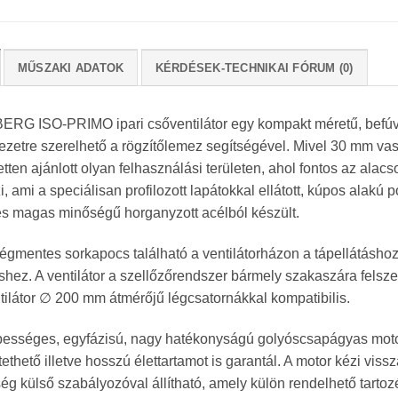
MŰSZAKI ADATOK
KÉRDÉSEK-TECHNIKAI FÓRUM (0)
RG ISO-PRIMO ipari csőventilátor egy kompakt méretű, befúvás
zetre szerelhető a rögzítőlemez segítségével. Mivel 30 mm vasta
etten ajánlott olyan felhasználási területen, ahol fontos az al
i, ami a speciálisan profilozott lapátokkal ellátott, kúpos alakú
 és magas minőségű horganyzott acélból készült.
égmentes sorkapocs található a ventilátorházon a tápellátáshoz
éshez. A ventilátor a szellőzőrendszer bármely szakaszára felsz
tilátor ∅ 200 mm átmérőjű légcsatornákkal kompatibilis.
bességes, egyfázisú, nagy hatékonyságú golyóscsapágyas mot
thető illetve hosszú élettartamot is garantál. A motor kézi vissz
ég külső szabályozóval állítható, amely külön rendelhető tartoz