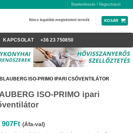
Bejelentkezés / Regisztráció
Nincs legutóbb megtekintett termék
KOSÁR
KAPCSOLAT
+36 23 750850
BLAUBERG ISO-PRIMO IPARI CSŐVENTILÁTOR
AUBERG ISO-PRIMO ipari
ventilátor
 907
Ft
(Áfa-val)