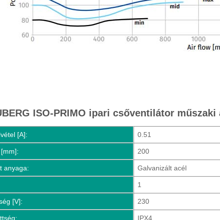
BERG ISO-PRIMO ipari csőventilátor műszaki 
vétel [A]:
0.51
 [mm]:
200
t anyaga:
Galvanizált acél
1
ség [V]:
230
ttség:
IPX4