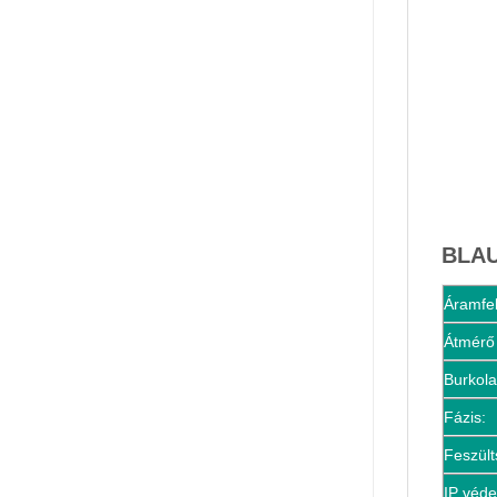
BLAU
Áramfel
Átmérő
Burkola
Fázis:
Feszült
IP véde