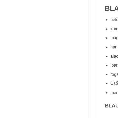
BLA
bef
kom
mag
han
ala
ipar
rög
Cső
men
BLAU