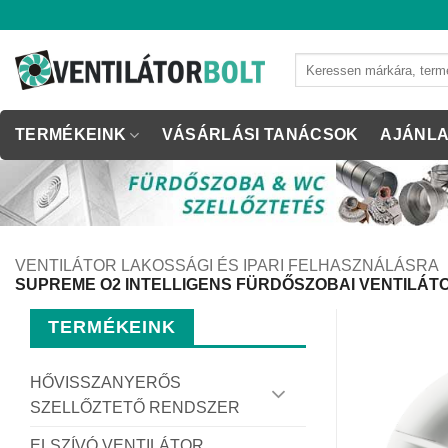
Skip
to
content
Keresés
a
következőre:
TERMÉKEINK
VÁSÁRLÁSI TANÁCSOK
AJÁNLA
VENTILÁTOR LAKOSSÁGI ÉS IPARI FELHASZNÁLÁSRA
SUPREME O2 INTELLIGENS FÜRDŐSZOBAI VENTILÁT
TERMÉKEINK
HŐVISSZANYERŐS
SZELLŐZTETŐ RENDSZER
ELSZÍVÓ VENTILÁTOR