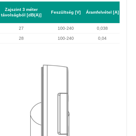
Zajszint 3 méter
Feszültség [V]
Áramfelvétel [A]
távolságból [dB(A)]
27
100-240
0,038
28
100-240
0,04