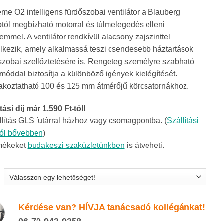
me O2 intelligens fürdőszobai ventilátor a Blauberg
ótól megbízható motorral és túlmelegedés elleni
emmel. A ventilátor rendkívül alacsony zajszinttel
lkezik, amely alkalmassá teszi csendesebb háztartások
szobai szellőztetésére is. Rengeteg személyre szabható
óddal biztosítja a különböző igények kielégítését.
akoztatható 100 és 125 mm átmérőjű körcsatornákhoz.
tási díj már 1.590 Ft-tól!
llítás GLS futárral házhoz vagy csomagpontba. (
Szállítási
ról bővebben
)
mékeket
budakeszi szaküzletünkben
is átveheti.
Kérdése van? HÍVJA tanácsadó kollégánkat!