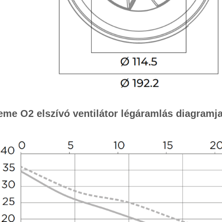
me O2 elszívó ventilátor légáramlás diagramj