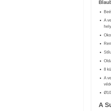
Blau
Beép
A ve
hel
Oko
Ren
Stí
Olda
8 k
A v
véd
Ø10
A S