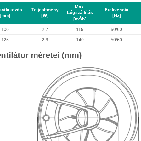
Max.
satlakozás
Teljesítmény
Frekvencia
Légszállítás
[mm]
[W]
[Hz]
3
[m
/h]
100
2,7
115
50/60
125
2,9
140
50/60
ntilátor méretei (mm)