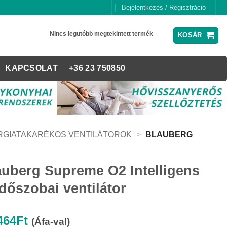
Bejelentkezés / Regisztráció
Nincs legutóbb megtekintett termék
KOSÁR
KAPCSOLAT
+36 23 750850
RGIATAKARÉKOS VENTILÁTOROK
>
BLAUBERG
auberg Supreme O2 Intelligens
dőszobai ventilátor
464
Ft
(Áfa-val)