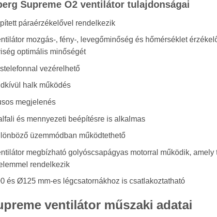
berg Supreme O2 ventilátor tulajdonságai
ített páraérzékelővel rendelkezik
ntilátor mozgás-, fény-, levegőminőség és hőmérséklet érzékelőv
yiség optimális minőségét
stelefonnal vezérelhető
dkívül halk működés
lusos megjelenés
lfali és mennyezeti beépítésre is alkalmas
ülönböző üzemmódban működtethető
entilátor megbízható golyóscsapágyas motorral működik, amely 
elemmel rendelkezik
0 és Ø125 mm-es légcsatornákhoz is csatlakoztatható
upreme ventilátor műszaki adatai