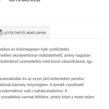
06-70-943-9358
LETÖLTHETŐ ADATLAPOK
arékos és különlegesen halk szellőztetés
nhetően okostelefonnal működtethető, amely nagyban
 különböző üzemeltetési mód közül választhatunk, így
áralerakódás és az ezzel járó kellemetlen penész
roklímát bármely helyiségben. A termék cserélhető
rcsatornákhoz való csatlakoztatáshoz. A
iradékkal vannak feltöltve, amely kitart a motor teljes