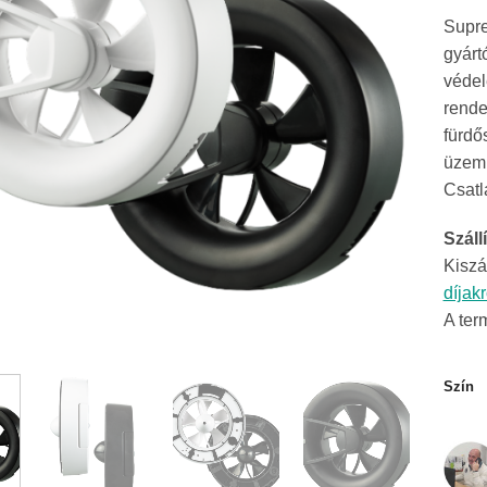
Supre
gyárt
védel
rende
fürdő
üzemm
Csatl
Szállí
Kiszá
díjak
A ter
Szín