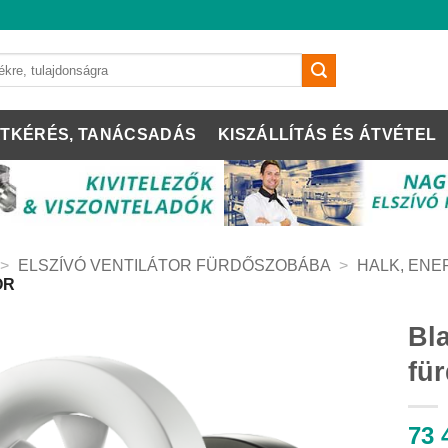
TKÉRÉS, TANÁCSADÁS
KISZÁLLÍTÁS ÉS ÁTVÉTEL
>
ELSZÍVÓ VENTILÁTOR FÜRDŐSZOBÁBA
>
HALK, ENE
OR
Bl
für
73 