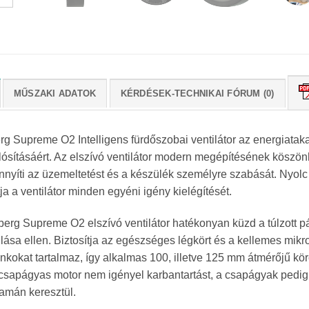
MŰSZAKI ADATOK
KÉRDÉSEK-TECHNIKAI FÓRUM (0)
rg Supreme O2 Intelligens fürdőszobai ventilátor az energiatak
ósításáért. Az elszívó ventilátor modern megépítésének köszö
nyíti az üzemeltetést és a készülék személyre szabását. Nyolc
tja a ventilátor minden egyéni igény kielégítését.
berg Supreme O2 elszívó ventilátor hatékonyan küzd a túlzott p
lása ellen. Biztosítja az egészséges légkört és a kellemes mik
nkokat tartalmaz, így alkalmas 100, illetve 125 mm átmérőjű kö
sapágyas motor nem igényel karbantartást, a csapágyak pedig zs
tamán keresztül.