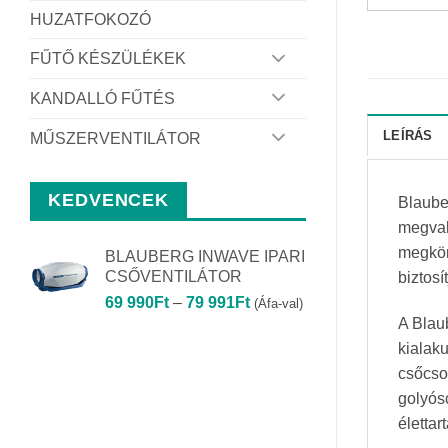
HUZATFOKOZÓ
FŰTŐ KÉSZÜLÉKEK
KANDALLÓ FŰTÉS
LEÍRÁS
MŰSZERVENTILÁTOR
KEDVENCEK
Blaube
megval
megkön
BLAUBERG INWAVE IPARI
CSŐVENTILÁTOR
biztosí
Ártartomány:
69 990
Ft
–
79 991
Ft
(Áfa-val)
69
A Blau
990Ft
kialaku
-
csőcso
79
golyósc
991Ft
élettar