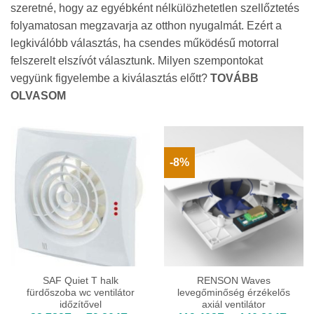
szeretné, hogy az egyébként nélkülözhetetlen szellőztetés
folyamatosan megzavarja az otthon nyugalmát. Ezért a
legkiválóbb választás, ha csendes működésű motorral
felszerelt elszívót választunk. Milyen szempontokat
vegyünk figyelembe a kiválasztás előtt?
TOVÁBB
OLVASOM
-8%
SAF Quiet T halk
RENSON Waves
fürdőszoba wc ventilátor
levegőminőség érzékelős
időzítővel
axiál ventilátor