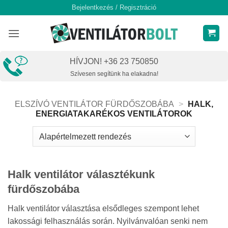
Skip
Bejelentkezés / Regisztráció
to
content
HÍVJON! +36 23 750850
Szívesen segítünk ha elakadna!
ELSZÍVÓ VENTILÁTOR FÜRDŐSZOBÁBA
>
HALK,
ENERGIATAKARÉKOS VENTILÁTOROK
Halk ventilátor választékunk
fürdőszobába
Halk ventilátor választása elsődleges szempont lehet
lakossági felhasználás során. Nyilvánvalóan senki nem