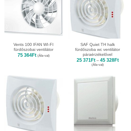
Vents 100 IFAN WI-FI
SAF Quiet TH halk
fürdőszobai ventilátor
fürdőszoba wc ventilátor
páraérzékelővel
75 364
Ft
(Áfa-val)
Ártart
25 371
Ft
45 328
Ft
–
25
(Áfa-val)
371Ft
-
45
328Ft