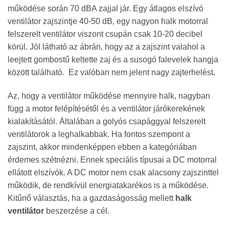
működése során 70 dBA zajjal jár. Egy átlagos elszívó
ventilátor zajszintje 40-50 dB, egy nagyon halk motorral
felszerelt ventilátor viszont csupán csak 10-20 decibel
körül. Jól látható az ábrán, hogy az a zajszint valahol a
leejtett gombostű keltette zaj és a susogó falevelek hangja
között található. Ez valóban nem jelent nagy zajterhelést.
Az, hogy a ventilátor működése mennyire halk, nagyban
függ a motor felépítésétől és a ventilátor járókerekének
kialakításától. Általában a golyós csapággyal felszerelt
ventilátorok a leghalkabbak. Ha fontos szempont a
zajszint, akkor mindenképpen ebben a kategóriában
érdemes szétnézni. Ennek speciális típusai a DC motorral
ellátott elszívók. A DC motor nem csak alacsony zajszinttel
működik, de rendkívül energiatakarékos is a működése.
Kitűnő választás, ha a gazdaságosság mellett
halk
ventilátor
beszerzése a cél.