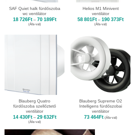
SAF Quiet halk fürdőszoba
Helios M1 Minivent
wc ventilátor
ventilátor
Ártartomány:
Ártar
18 726
Ft
70 189
Ft
58 801
Ft
190 373
Ft
–
–
18
58
(Áfa-val)
(Áfa-val)
726Ft
801Ft
-
-
70
190
189Ft
373Ft
Blauberg Quatro
Blauberg Supreme O2
fürdőszoba szellőztető
Intelligens fürdőszobai
ventilátor
ventilátor
Ártartomány:
14 430
Ft
29 632
Ft
73 464
Ft
–
(Áfa-val)
14
(Áfa-val)
430Ft
-
29