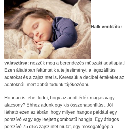
632Ft
Halk ventilátor
választása: n
ézzük meg a berendezés műszaki adatlapját!
Ezen általában feltüntetik a teljesítményt, a légszállítási
adatokat és a zajszintet is. Keressük a decibel értékeket az
adatoknál, mert abból tudunk tájékozódni.
Honnan is lehet tudni, hogy az adott érték magas vagy
alacsony? Ehhez adunk egy kis összehasonlítást. Jól
látható ezen az ábrán, hogy milyen hangos például egy
porszívó vagy egy leejtett gombostű hangja. Egy átlagos
porszívó 75 dBA zajszintet mutat, egy mosogatógép a