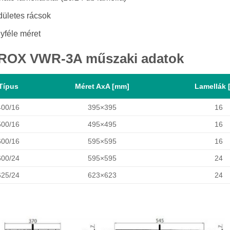
dületes rácsok
yféle méret
ROX VWR-3A műszaki adatok
Típus
Méret AxA [mm]
Lamellák 
400/16
395×395
16
500/16
495×495
16
600/16
595×595
16
600/24
595×595
24
625/24
623×623
24