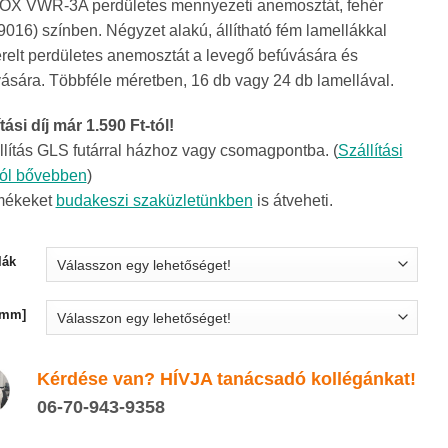
X VWR-3A perdületes mennyezeti anemosztát, fehér
120Ft
016) színben. Négyzet alakú, állítható fém lamellákkal
-
erelt perdületes anemosztát a levegő befúvására és
15
vására. Többféle méretben, 16 db vagy 24 db lamellával.
480Ft
tási díj már 1.590 Ft-tól!
llítás GLS futárral házhoz vagy csomagpontba. (
Szállítási
ról bővebben
)
mékeket
budakeszi szaküzletünkben
is átveheti.
lák
[mm]
Kérdése van? HÍVJA tanácsadó kollégánkat!
06-70-943-9358