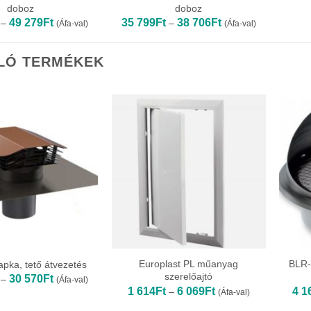
doboz
doboz
Ártartomány:
Ártartomány:
49 279
Ft
35 799
Ft
38 706
Ft
–
–
(Áfa-val)
(Áfa-val)
33
35
717Ft
799Ft
-
-
LÓ TERMÉKEK
49
38
279Ft
706Ft
Europlast PL műanyag
BLR-
apka, tető átvezetés
szerelőajtó
Ártartomány:
30 570
Ft
–
(Áfa-val)
29
Ártartomány:
1 614
Ft
6 069
Ft
4 1
–
(Áfa-val)
658Ft
1
-
614Ft