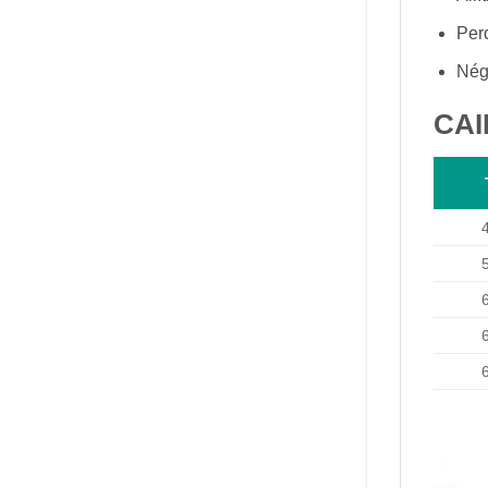
Per
Nég
CAI