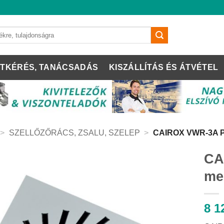
TKÉRÉS, TANÁCSADÁS
KISZÁLLÍTÁS ÉS ÁTVÉTEL
>
SZELLŐZŐRÁCS, ZSALU, SZELEP
>
CAIROX VWR-3A
CA
me
8 1