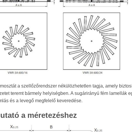
osztát a szellőzőrendszer nékülözhetetlen tagja, amely biztosít
zetet teremt bármely helyiségben. A sugárirányú fém lamellák eg
mlás és a levegő megfelelő keveredése.
utató a méretezéshez