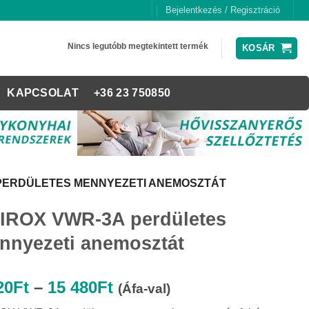
Bejelentkezés / Regisztráció
Nincs legutóbb megtekintett termék
KOSÁR
KAPCSOLAT
+36 23 750850
 PERDÜLETES MENNYEZETI ANEMOSZTÁT
IROX VWR-3A perdületes
nnyezeti anemosztát
Ártartomány:
20
Ft
–
15 480
Ft
(Áfa-val)
8