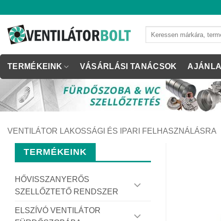
Skip
to
content
Keresés
a
következőre:
TERMÉKEINK
VÁSÁRLÁSI TANÁCSOK
AJÁNLA
VENTILÁTOR LAKOSSÁGI ÉS IPARI FELHASZNÁLÁSRA
TERMÉKEINK
HŐVISSZANYERŐS
SZELLŐZTETŐ RENDSZER
ELSZÍVÓ VENTILÁTOR