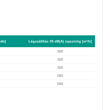
[db]
Légszállítás 35 dB(A) zajszintig [m³/h]
300
300
300
580
580