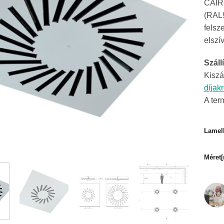
CAIRO
(RAL9
felsz
elszí
Szállí
Kiszá
díjak
A ter
Lamel
Méret