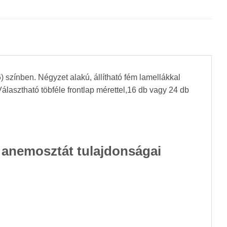
zínben. Négyzet alakú, állítható fém lamellákkal
álasztható töbféle frontlap mérettel,16 db vagy 24 db
anemosztát tulajdonságai