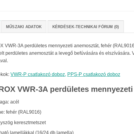
MŰSZAKI ADATOK
KÉRDÉSEK-TECHNIKAI FÓRUM (0)
 VWR-3A perdületes mennyezeti anemosztát, fehér (RAL9016) s
elt perdületes anemosztát a levegő befúvására és elszívására. V
val.
ékok:
VWR-P csatlakozó doboz,
PPS-P csatlakozó doboz
ROX VWR-3A perdületes mennyezeti 
aga: acél
ne: fehér (RAL9016)
yszög keresztmetszet
tható lamellákkal (16/24 db lamella)