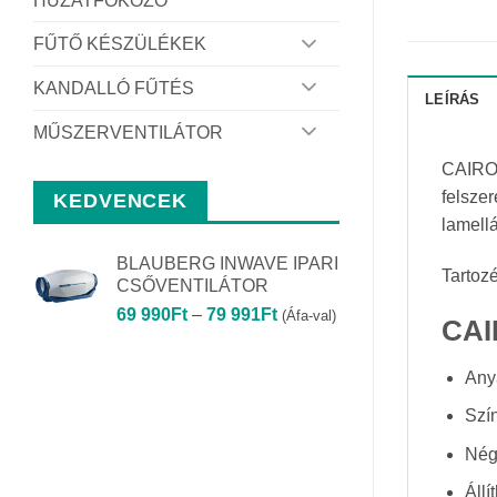
HUZATFOKOZÓ
FŰTŐ KÉSZÜLÉKEK
KANDALLÓ FŰTÉS
LEÍRÁS
MŰSZERVENTILÁTOR
CAIROX
felszer
KEDVENCEK
lamellá
BLAUBERG INWAVE IPARI
Tartoz
CSŐVENTILÁTOR
Ártartomány:
69 990
Ft
–
79 991
Ft
(Áfa-val)
CAI
69
990Ft
Any
-
79
Szí
991Ft
Nég
Állí