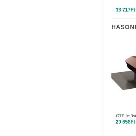
33 717
Ft
HASON
CTP tetős
29 658
Ft