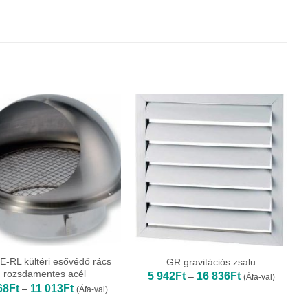
E-RL kültéri esővédő rács
GR gravitációs zsalu
rozsdamentes acél
Ártartomány:
5 942
Ft
16 836
Ft
–
(Áfa-val)
5
Ártartomány:
68
Ft
11 013
Ft
–
(Áfa-val)
942Ft
4
-
168Ft