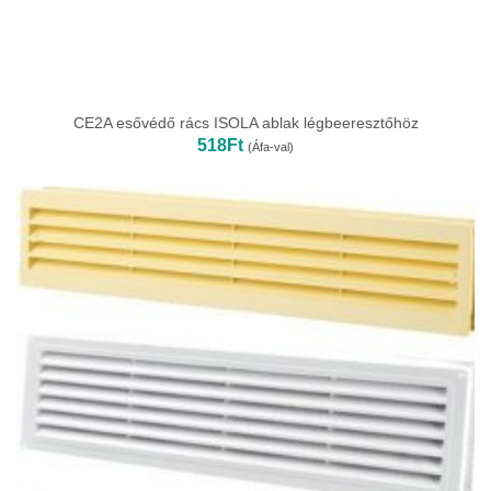
CE2A esővédő rács ISOLA ablak légbeeresztőhöz
518
Ft
(Áfa-val)