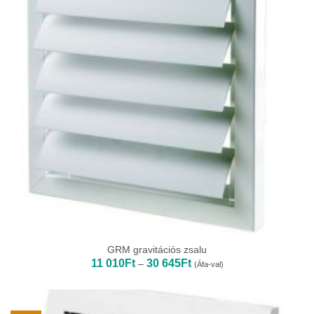
GRM gravitációs zsalu
Ártartomány:
11 010
Ft
30 645
Ft
–
(Áfa-val)
11
010Ft
-
30
645Ft