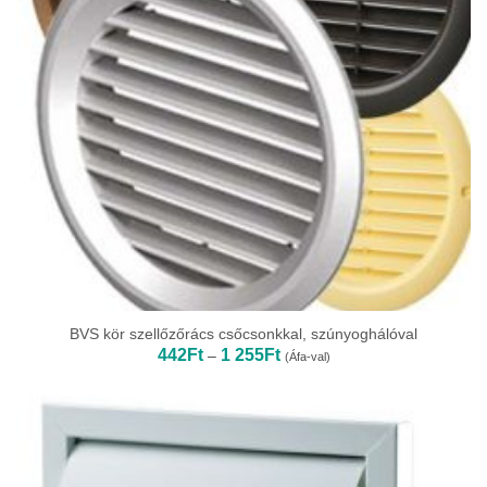
BVS kör szellőzőrács csőcsonkkal, szúnyoghálóval
Ártartomány:
442
Ft
1 255
Ft
–
(Áfa-val)
442Ft
-
1
255Ft