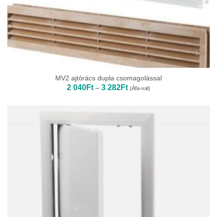
MV2 ajtórács dupla csomagolással
Ártartomány:
2 040
Ft
3 282
Ft
–
(Áfa-val)
2
040Ft
-
3
282Ft