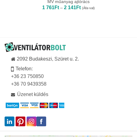
MV műanyag ajtórács
Ártartomány:
1 761
Ft
2 141
Ft
–
(Áfa-val)
1
761Ft
-
2
141Ft
2092 Budakeszi, Szüret u. 2.
Telefon:
+36 23 750850
+36 70 9439358
Üzenet küldés