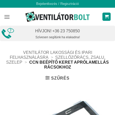
Skip
Bejelentkezés / Regisztráció
to
content
HÍVJON! +36 23 750850
Szívesen segítünk ha elakadna!
VENTILÁTOR LAKOSSÁGI ÉS IPARI
FELHASZNÁLÁSRA
>
SZELLŐZŐRÁCS, ZSALU,
SZELEP
>
CCN BEÉPÍTŐ KERET APRÓLAMELLÁS
RÁCSOKHOZ
SZŰRÉS