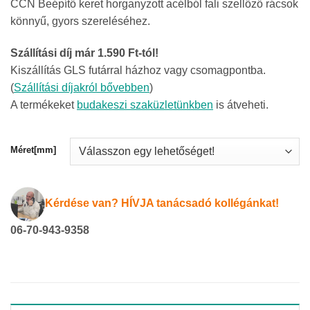
CCN Beépítő keret horganyzott acélból fali szellőző rácsok
426Ft
könnyű, gyors szereléséhez.
-
7
Szállítási díj már 1.590 Ft-tól!
573Ft
Kiszállítás GLS futárral házhoz vagy csomagpontba.
(
Szállítási díjakról bővebben
)
A termékeket
budakeszi szaküzletünkben
is átveheti.
Méret[mm]
Kérdése van? HÍVJA tanácsadó kollégánkat!
06-70-943-9358