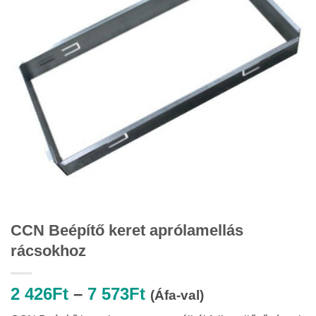
CCN Beépítő keret aprólamellás
rácsokhoz
Ártartomány:
2 426
Ft
–
7 573
Ft
(Áfa-val)
2