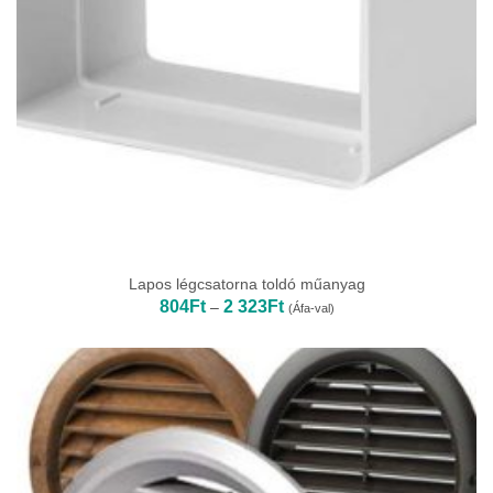
Lapos légcsatorna toldó műanyag
Ártartomány:
804
Ft
2 323
Ft
–
(Áfa-val)
804Ft
-
2
323Ft