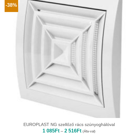
-38%
EUROPLAST NG szellőző rács szúnyoghálóval
Ártartomány:
1 085
Ft
2 516
Ft
–
(Áfa-val)
1