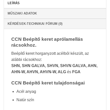
LEÍRÁS
MŰSZAKI ADATOK
KÉRDÉSEK-TECHNIKAI FÓRUM (0)
CCN Beépítő keret aprólamellás
rácsokhoz.
Beépítő keret horganyzott acélból készült, az
alábbi rácsokhoz:
SHN, SHN GALVA, SHVN,
SHVN GALVA,
AHN,
AHN-W,
AHVN, AHVN-W, ALG
és
FGA
CCN Beépítő keret tulajdonságai
Acél anyag
Natúr szín