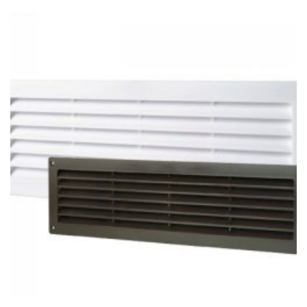
085Ft
-
2
516Ft