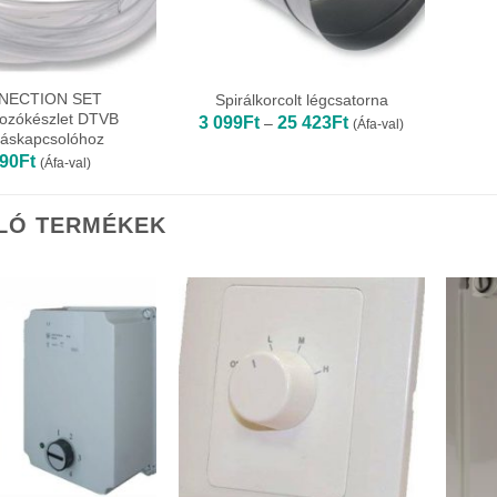
NECTION SET
Spirálkorcolt légcsatorna
kozókészlet DTVB
Ártartomány:
3 099
Ft
25 423
Ft
–
(Áfa-val)
3
áskapcsolóhoz
099Ft
590
Ft
(Áfa-val)
-
25
423Ft
LÓ TERMÉKEK