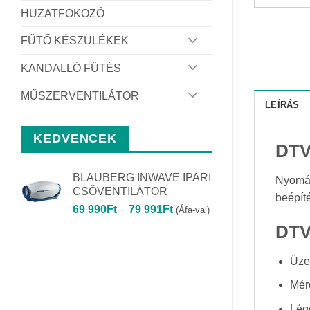
HUZATFOKOZÓ
FŰTŐ KÉSZÜLÉKEK
KANDALLÓ FŰTÉS
MŰSZERVENTILÁTOR
LEÍRÁS
KEDVENCEK
DTV
BLAUBERG INWAVE IPARI
Nyomás
CSŐVENTILÁTOR
beépít
Ártartomány:
69 990
Ft
–
79 991
Ft
(Áfa-val)
69
DTV
990Ft
-
Üze
79
991Ft
Mér
Lég