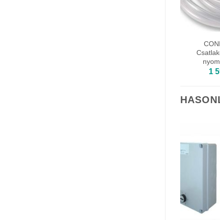
CON
Csatla
nyom
1 
HASON