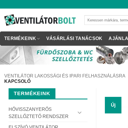
Skip
to
content
Keresés
a
következőre:
TERMÉKEINK
VÁSÁRLÁSI TANÁCSOK
AJÁNLA
VENTILÁTOR LAKOSSÁGI ÉS IPARI FELHASZNÁLÁSRA
KAPCSOLÓ
TERMÉKEINK
Új
HŐVISSZANYERŐS
SZELLŐZTETŐ RENDSZER
ELSZÍVÓ VENTILÁTOR