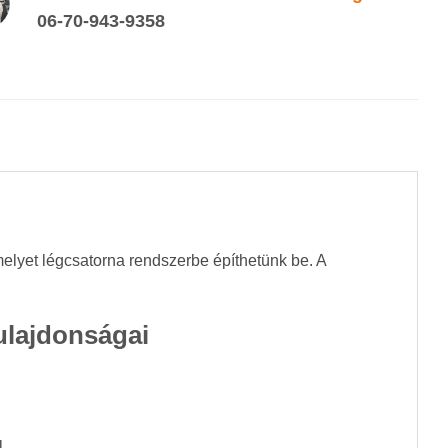
06-70-943-9358
elyet légcsatorna rendszerbe építhetünk be. A
lajdonságai
l