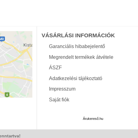
-
-
215
163
349Ft
664Ft
VÁSÁRLÁSI INFORMÁCIÓK
Garanciális hibabejelentő
Megrendelt termékek átvétele
ÁSZF
Adatkezelési tájékoztató
Impresszum
Saját fiók
Árukereső.hu
enntartva!