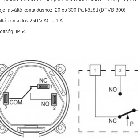
jel átváltó kontaktushoz: 20 és 300 Pa között (DTVB 300)
ltó kontaktus 250 V AC – 1 A
ettség: IP54