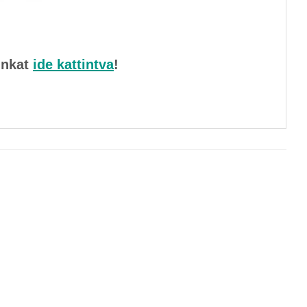
unkat
ide kattintva
!