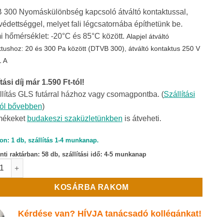
300 Nyomáskülönbség kapcsoló átváltó kontaktussal,
védettséggel, melyet fali légcsatornába építhetünk be.
 hőmérséklet: -20°C és 85°C között.
Alapjel átváltó
tushoz: 20 és 300 Pa között (DTVB 300), á
tváltó kontaktus 250 V
1 A
tási díj már 1.590 Ft-tól!
llítás GLS futárral házhoz vagy csomagpontba. (
Szállítási
ról bővebben
)
mékeket
budakeszi szaküzletünkben
is átveheti.
on: 1 db, szállítás 1-4 munkanap.
ti raktárban:
58 db, szállítási idő: 4-5 munkanap
300 Nyomáskülönbség kapcsoló mennyiség
KOSÁRBA RAKOM
Kérdése van? HÍVJA tanácsadó kollégánkat!