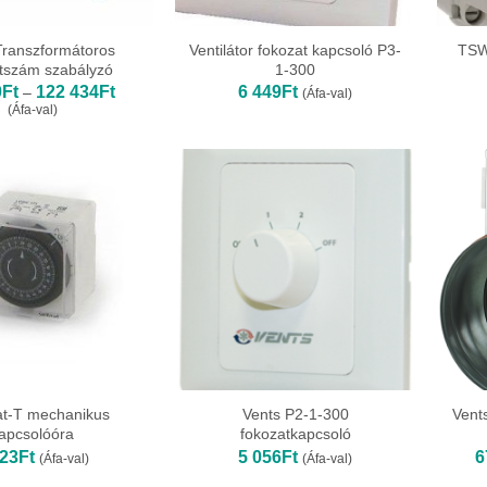
ranszformátoros
Ventilátor fokozat kapcsoló P3-
TSW
atszám szabályzó
1-300
Ártartomány:
0
Ft
122 434
Ft
6 449
Ft
–
(Áfa-val)
56
(Áfa-val)
220Ft
-
122
434Ft
at-T mechanikus
Vents P2-1-300
Vent
apcsolóóra
fokozatkapcsoló
823
Ft
5 056
Ft
6
(Áfa-val)
(Áfa-val)