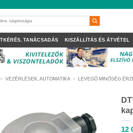
TKÉRÉS, TANÁCSADÁS
KISZÁLLÍTÁS ÉS ÁTVÉTEL
>
VEZÉRLÉSEK, AUTOMATIKA
>
LEVEGŐ MINŐSÉG ÉR
DT
ka
12 