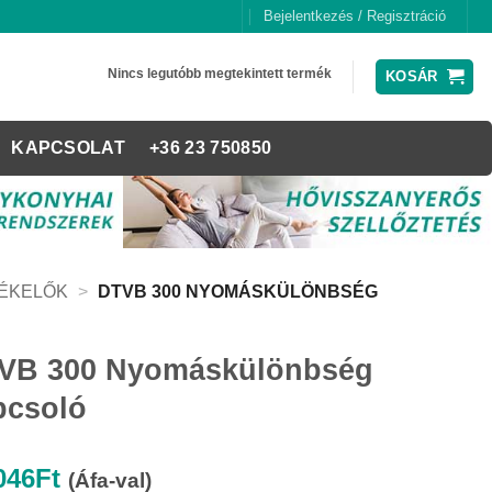
Bejelentkezés / Regisztráció
Nincs legutóbb megtekintett termék
KOSÁR
KAPCSOLAT
+36 23 750850
ZÉKELŐK
>
DTVB 300 NYOMÁSKÜLÖNBSÉG
VB 300 Nyomáskülönbség
pcsoló
046
Ft
(Áfa-val)