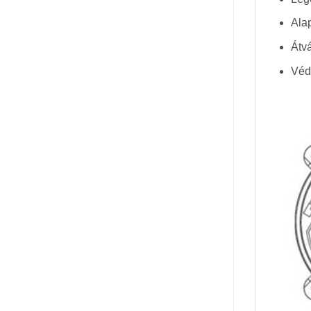
Alap
Átvá
Véd