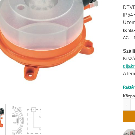
DTVB 
IP54 
Üzemi
kontak
AC – 
Szállí
Kiszá
díjak
A ter
Raktár
Közpon
DTVB 