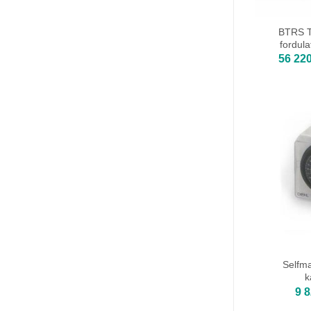
BTRS T
fordul
56 22
Selfm
k
9 