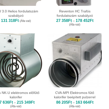
 3.0 Helios fordulatszám
Reventon HC Trafós
szabályzó
fordulatszám szabályzó
Ártartomá
131 318
Ft
27 358
Ft
178 452
Ft
–
(Áfa-val)
27
(Áfa-val)
358Ft
-
178
452Ft
s NK-U elektromos előfűtő
CVA-MPI Elektromos fűtő
kalorifer
kalorifer beépített pulzerrel
Ártartomány:
Ártartomá
7 636
Ft
215 349
Ft
86 205
Ft
163 664
Ft
–
–
67
86
(Áfa-val)
(Áfa-val)
636Ft
205Ft