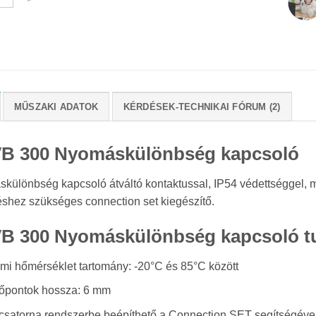
MŰSZAKI ADATOK
KÉRDÉSEK-TECHNIKAI FÓRUM (2)
B 300 Nyomáskülönbség kapcsoló
különbség kapcsoló átváltó kontaktussal, IP54 védettséggel, m
éshez szükséges connection set kiegészítő.
B 300 Nyomáskülönbség kapcsoló tu
mi hőmérséklet tartomány: -20°C és 85°C között
őpontok hossza: 6 mm
csatorna rendszerbe beépíthető a Connection SET segítségéve