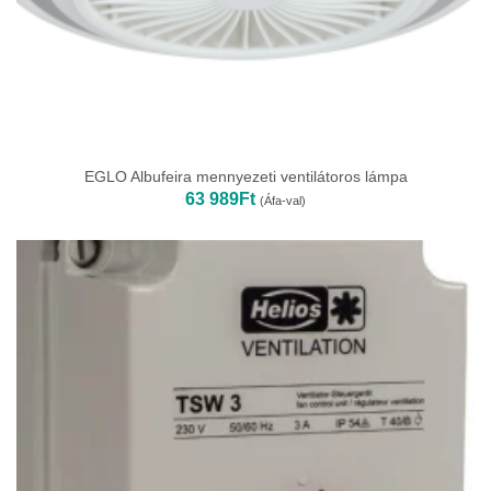
EGLO Albufeira mennyezeti ventilátoros lámpa
63 989
Ft
(Áfa-val)