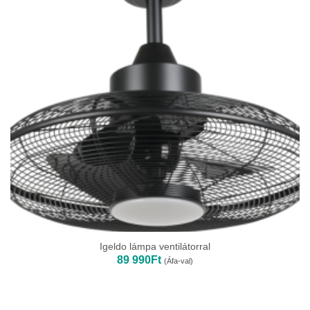
Igeldo lámpa ventilátorral
89 990
Ft
(Áfa-val)