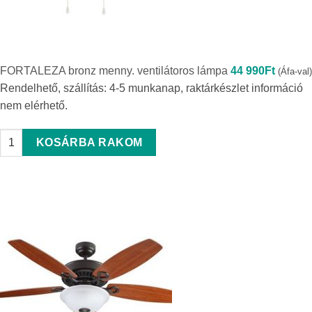
FORTALEZA bronz menny. ventilátoros lámpa
44 990
Ft
(Áfa-val)
Rendelhető, szállítás: 4-5 munkanap, raktárkészlet információ
nem elérhető.
FORTALEZA bronz menny. ventilátoros lámpa quantity
KOSÁRBA RAKOM