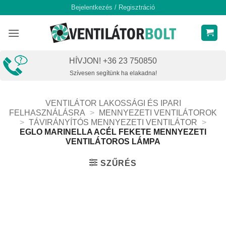
Skip
Bejelentkezés / Regisztráció
to
content
HÍVJON! +36 23 750850
Szívesen segítünk ha elakadna!
VENTILÁTOR LAKOSSÁGI ÉS IPARI
FELHASZNÁLÁSRA
>
MENNYEZETI VENTILÁTOROK
>
TÁVIRÁNYÍTÓS MENNYEZETI VENTILÁTOR
>
EGLO MARINELLA ACÉL FEKETE MENNYEZETI
VENTILÁTOROS LÁMPA
SZŰRÉS