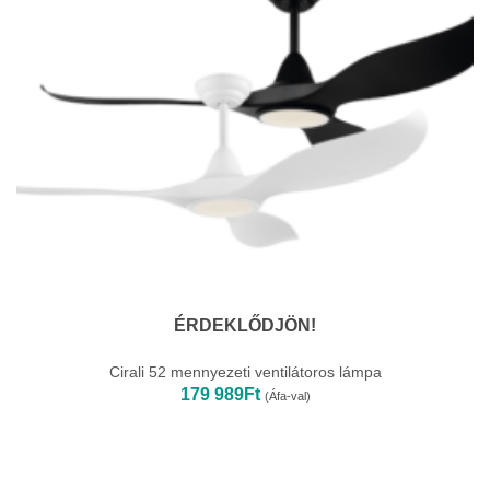
ÉRDEKLŐDJÖN!
Cirali 52 mennyezeti ventilátoros lámpa
179 989
Ft
(Áfa-val)