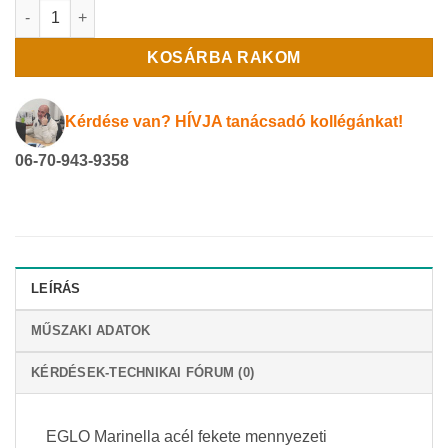
EGLO Marinella acél fekete mennyezeti ventilátoros lámpa men
KOSÁRBA RAKOM
Kérdése van? HÍVJA tanácsadó kollégánkat!
06-70-943-9358
LEÍRÁS
MŰSZAKI ADATOK
KÉRDÉSEK-TECHNIKAI FÓRUM (0)
EGLO Marinella acél fekete mennyezeti