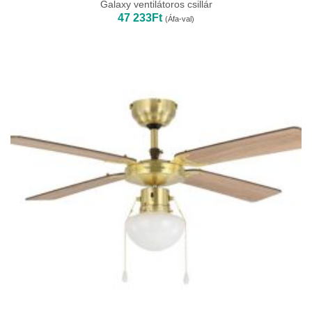
Galaxy ventilátoros csillár
47 233
Ft
(Áfa-val)