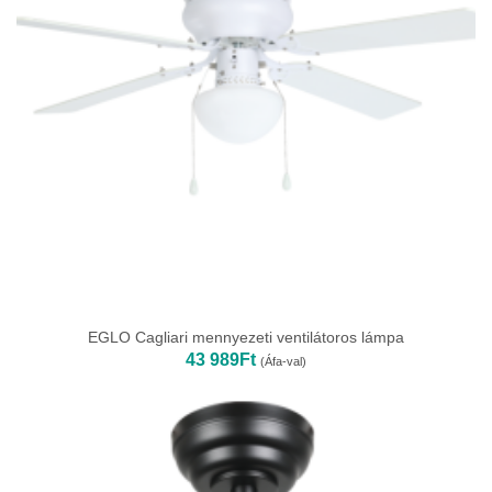
EGLO Cagliari mennyezeti ventilátoros lámpa
43 989
Ft
(Áfa-val)