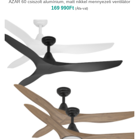
AZAR 60 csiszolt alumínium, matt nikkel mennyezeti ventilátor
169 990
Ft
(Áfa-val)