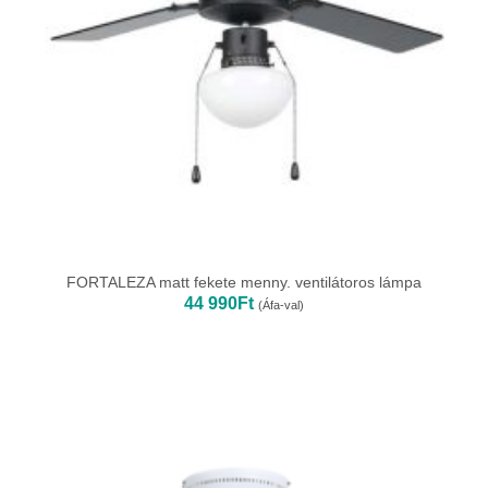
FORTALEZA matt fekete menny. ventilátoros lámpa
44 990
Ft
(Áfa-val)