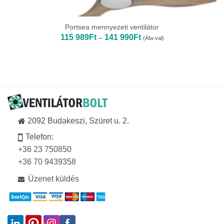
Portsea mennyezeti ventilátor
Ártartomány:
115 989
Ft
141 990
Ft
–
(Áfa-val)
115
989Ft
-
141
990Ft
2092 Budakeszi, Szüret u. 2.
Telefon:
+36 23 750850
+36 70 9439358
Üzenet küldés