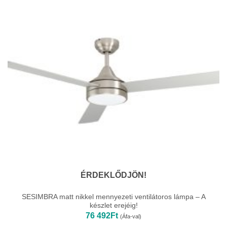
ÉRDEKLŐDJÖN!
SESIMBRA matt nikkel mennyezeti ventilátoros lámpa – A
készlet erejéig!
76 492
Ft
(Áfa-val)