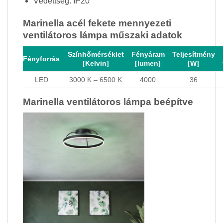
Védettség: IP20
Marinella acél fekete mennyezeti
ventilátoros lámpa műszaki adatok
Színhőmérséklet
Fényáram
Teljesítmény
Fényforrás
[Kelvin]
[lumen]
[W]
LED
3000 K – 6500 K
4000
36
Marinella ventilátoros lámpa beépítve