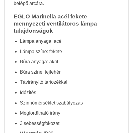
belépő arcára.
EGLO Marinella acél fekete
mennyezeti ventilátoros lámpa
tulajdonságok
Lámpa anyaga: acél
Lámpa színe: fekete
Búra anyaga: akril
Búra színe: tejfehér
Távirányító tartozékkal
Időzítés
Színhőmérséklet szabályozás
Megfordítható irány
3 sebességfokozat