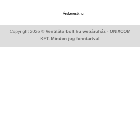
Árukereső.hu
Copyright 2026 ©
Ventilátorbolt.hu webáruház - ONIXCOM
KFT. Minden jog fenntartva!