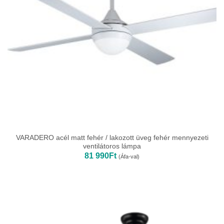
VARADERO acél matt fehér / lakozott üveg fehér mennyezeti
ventilátoros lámpa
81 990
Ft
(Áfa-val)