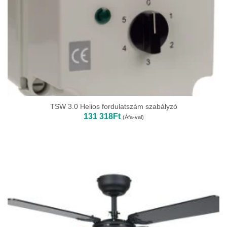
TSW 3.0 Helios fordulatszám szabályzó
131 318
Ft
(Áfa-val)