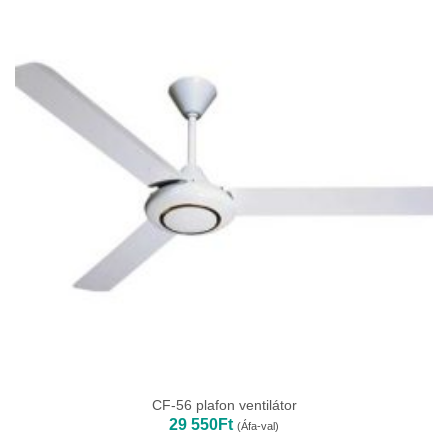
CF-56 plafon ventilátor
29 550
Ft
(Áfa-val)