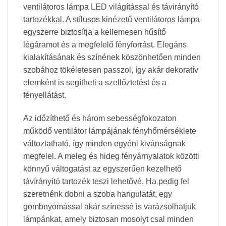
ventilátoros lámpa LED világítással és távirányító
tartozékkal. A stílusos kinézetű ventilátoros lámpa
egyszerre biztosítja a kellemesen hűsítő
légáramot és a megfelelő fényforrást. Elegáns
kialakításának és színének köszönhetően minden
szobához tökéletesen passzol, így akár dekoratív
elemként is segítheti a szellőztetést és a
fényellátást.
Az időzíthető és három sebességfokozaton
működő ventilátor lámpájának fényhőmérséklete
változtatható, így minden egyéni kivánságnak
megfelel. A meleg és hideg fényárnyalatok közötti
könnyű váltogatást az egyszerűen kezelhető
távírányító tartozék teszi lehetővé. Ha pedig fel
szeretnénk dobni a szoba hangulatát, egy
gombnyomással akár színessé is varázsolhatjuk
lámpánkat, amely biztosan mosolyt csal minden