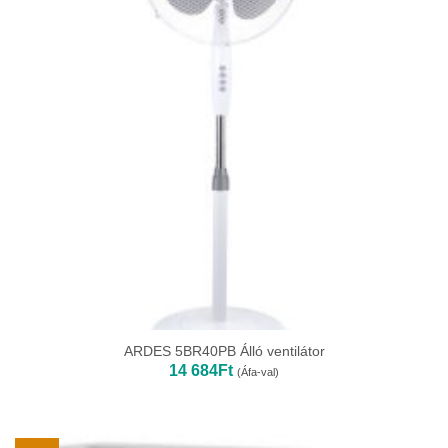
ARDES 5BR40PB Álló ventilátor
14 684
Ft
(Áfa-val)