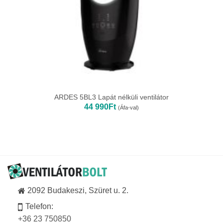
ARDES 5BL3 Lapát nélküli ventilátor
44 990
Ft
(Áfa-val)
2092 Budakeszi, Szüret u. 2.
Telefon:
+36 23 750850