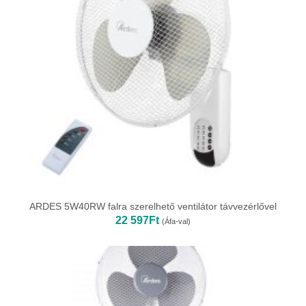
ARDES 5W40RW falra szerelhető ventilátor távvezérlővel
22 597
Ft
(Áfa-val)