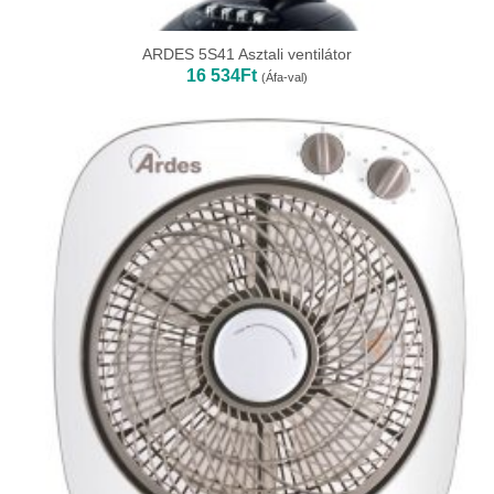
ARDES 5S41 Asztali ventilátor
16 534
Ft
(Áfa-val)