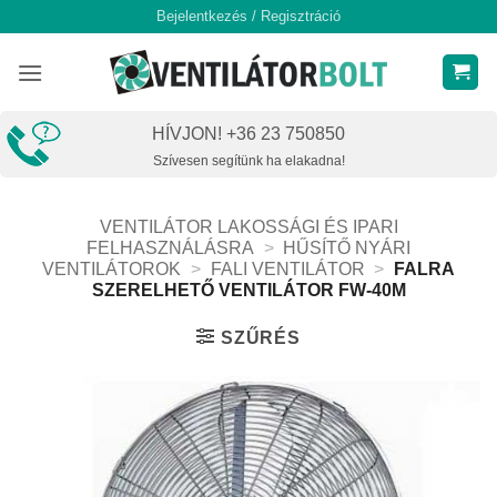
Skip
Bejelentkezés / Regisztráció
to
content
HÍVJON! +36 23 750850
Szívesen segítünk ha elakadna!
VENTILÁTOR LAKOSSÁGI ÉS IPARI
FELHASZNÁLÁSRA
>
HŰSÍTŐ NYÁRI
VENTILÁTOROK
>
FALI VENTILÁTOR
>
FALRA
SZERELHETŐ VENTILÁTOR FW-40M
SZŰRÉS