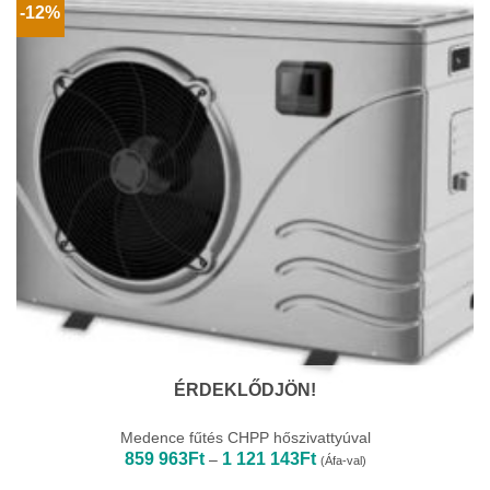
-12%
ÉRDEKLŐDJÖN!
Medence fűtés CHPP hőszivattyúval
Ártartomány:
859 963
Ft
1 121 143
Ft
–
(Áfa-val)
859
963Ft