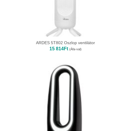
ARDES 5T802 Oszlop ventilátor
15 814
Ft
(Áfa-val)