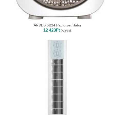
ARDES 5B24 Padló ventilátor
12 423
Ft
(Áfa-val)