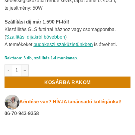
sebességfokozattal rendelkezik, lapát átmérő: 40cm,
teljesítmény: 50W
Szállítási díj már 1.590 Ft-tól!
Kiszállítás GLS futárral házhoz vagy csomagpontba.
(
Szállítási díjakról bővebben
)
A termékeket
budakeszi szaküzletünkben
is átveheti.
Raktáron: 3 db, szállítás 1-4 munkanap.
Falra szerelhető ventilátor FW-40M mennyiség
KOSÁRBA RAKOM
Kérdése van? HÍVJA tanácsadó kollégánkat!
06-70-943-9358