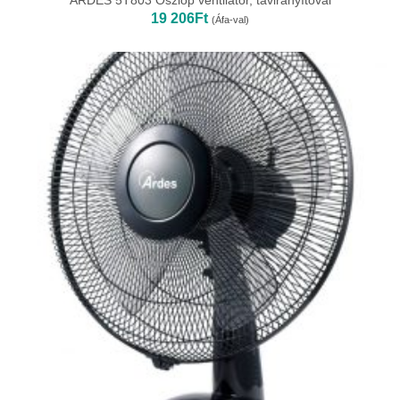
ARDES 5T803 Oszlop ventilátor, távirányítóval
19 206
Ft
(Áfa-val)