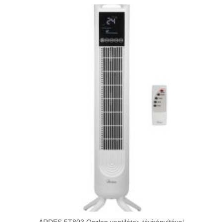
-
1
121
143Ft