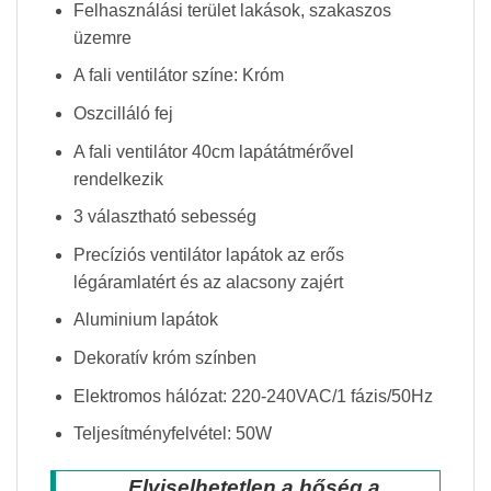
Felhasználási terület lakások, szakaszos
üzemre
A fali ventilátor színe: Króm
Oszcilláló fej
A fali ventilátor 40cm lapátátmérővel
rendelkezik
3 választható sebesség
Precíziós ventilátor lapátok az erős
légáramlatért és az alacsony zajért
Aluminium lapátok
Dekoratív króm színben
Elektromos hálózat: 220-240VAC/1 fázis/50Hz
Teljesítményfelvétel: 50W
Elviselhetetlen a hőség a