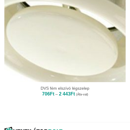
DVS fém elszívó légszelep
Ártartomány:
706
Ft
2 443
Ft
–
(Áfa-val)
706Ft
-
2
443Ft