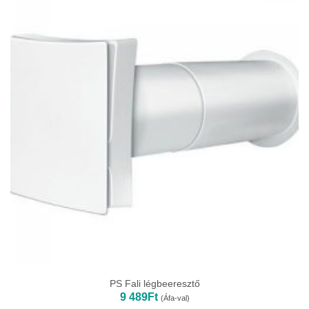
PS Fali légbeeresztő
9 489
Ft
(Áfa-val)