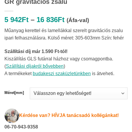
GR gravitációs zsalu
Ártartomány:
5 942
Ft
–
16 836
Ft
(Áfa-val)
5
Műanyag kerettel és lamellákkal szerelt gravitációs zsalu
942Ft
ipari felhasználásra. Külső méret: 305-603mm Szín: fehér
-
16
Szállítási díj már 1.590 Ft-tól!
836Ft
Kiszállítás GLS futárral házhoz vagy csomagpontba.
(
Szállítási díjakról bővebben
)
A termékeket
budakeszi szaküzletünkben
is átveheti.
Méret[mm]
Kérdése van? HÍVJA tanácsadó kollégánkat!
06-70-943-9358