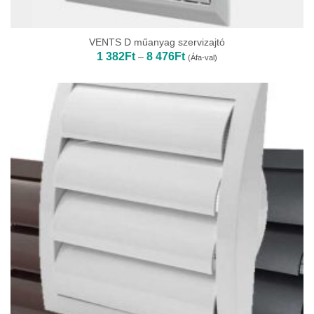
VENTS D műanyag szervizajtó
Ártartomány:
1 382
Ft
8 476
Ft
–
(Áfa-val)
1
382Ft
-
8
476Ft