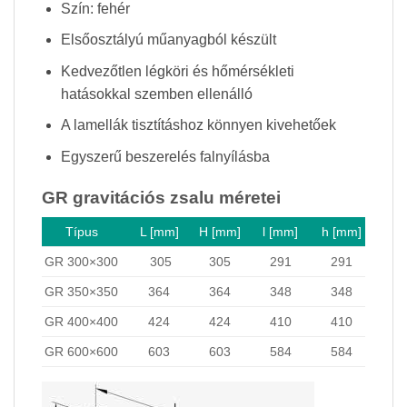
Szín: fehér
Elsőosztályú műanyagból készült
Kedvezőtlen légköri és hőmérsékleti
hatásokkal szemben ellenálló
A lamellák tisztításhoz könnyen kivehetőek
Egyszerű beszerelés falnyílásba
GR gravitációs zsalu méretei
Típus
L [mm]
H [mm]
l [mm]
h [mm]
GR 300×300
305
305
291
291
GR 350×350
364
364
348
348
GR 400×400
424
424
410
410
GR 600×600
603
603
584
584