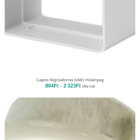
Lapos légcsatorna toldó műanyag
Ártartomány:
804
Ft
2 323
Ft
–
(Áfa-val)
804Ft
-
2
323Ft