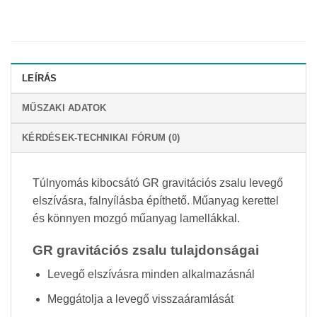
LEÍRÁS
MŰSZAKI ADATOK
KÉRDÉSEK-TECHNIKAI FÓRUM (0)
Túlnyomás kibocsátó GR gravitációs zsalu levegő
elszívásra, falnyílásba építhető. Műanyag kerettel
és könnyen mozgó műanyag lamellákkal.
GR gravitációs zsalu tulajdonságai
Levegő elszívásra minden alkalmazásnál
Meggátolja a levegő visszaáramlását