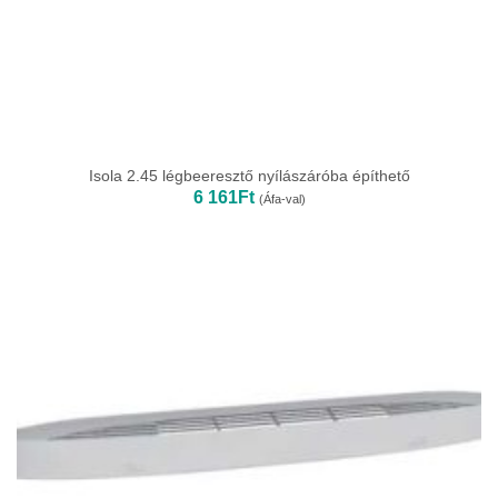
Isola 2.45 légbeeresztő nyílászáróba építhető
6 161
Ft
(Áfa-val)