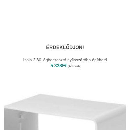
ÉRDEKLŐDJÖN!
Isola 2.30 légbeeresztő nyílászáróba építhető
5 338
Ft
(Áfa-val)