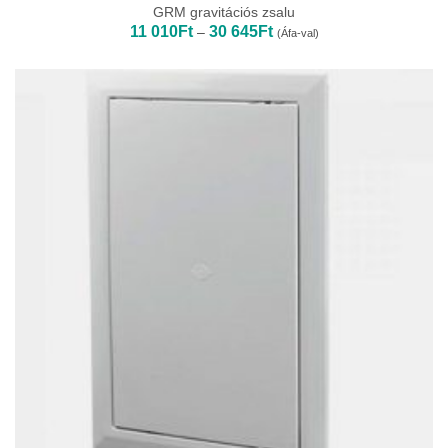
GRM gravitációs zsalu
Ártartomány:
11 010
Ft
30 645
Ft
–
(Áfa-val)
11
010Ft
-
30
645Ft