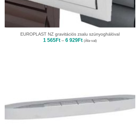
EUROPLAST NZ gravitációs zsalu szúnyoghálóval
Ártartomány:
1 565
Ft
6 929
Ft
–
(Áfa-val)
1
565Ft
-
6
929Ft