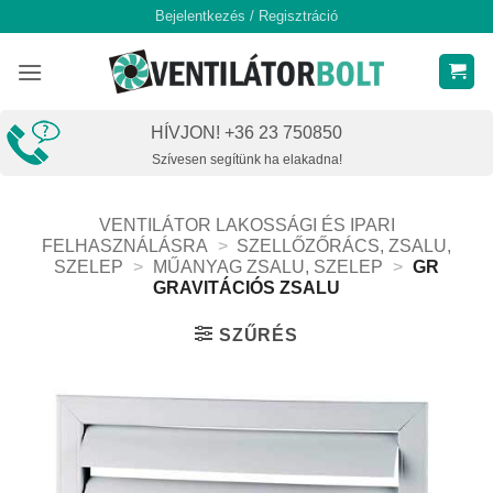
Skip
Bejelentkezés / Regisztráció
to
content
HÍVJON! +36 23 750850
Szívesen segítünk ha elakadna!
VENTILÁTOR LAKOSSÁGI ÉS IPARI
FELHASZNÁLÁSRA
>
SZELLŐZŐRÁCS, ZSALU,
SZELEP
>
MŰANYAG ZSALU, SZELEP
>
GR
GRAVITÁCIÓS ZSALU
SZŰRÉS