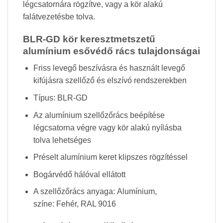
légcsatornára rögzítve, vagy a kör alakú
falátvezetésbe tolva.
BLR-GD kör keresztmetszetű
alumínium esővédő rács tulajdonságai
Friss levegő beszívásra és használt levegő
kifújásra szellőző és elszívó rendszerekben
Típus: BLR-GD
Az alumínium szellőzőrács beépítése
légcsatorna végre vagy kör alakú nyílásba
tolva lehetséges
Préselt alumínium keret klipszes rögzítéssel
Bogárvédő hálóval ellátott
A szellőzőrács anyaga: Alumínium,
színe: Fehér, RAL 9016