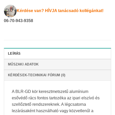
Kérdése van? HÍVJA tanácsadó kollégánkat!
06-70-943-9358
LEÍRÁS
MŰSZAKI ADATOK
KÉRDÉSEK-TECHNIKAI FÓRUM (0)
A BLR-GD kör keresztmetszetű alumínium
esővédő rács fontos tartozéka az ipari elszívó és
szellőztető rendszereknek. A légcsatorna
lezárásaként használható vagy közvetlenűl a