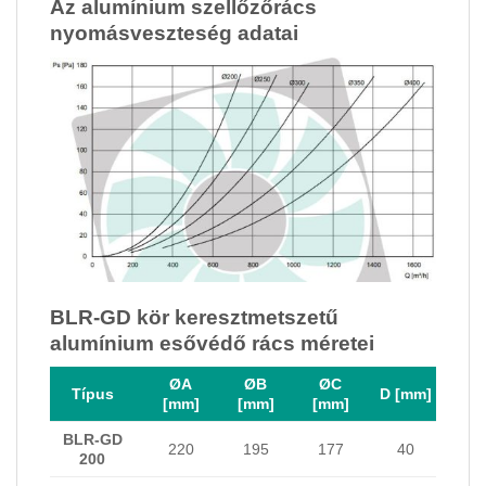
Az alumínium szellőzőrács
nyomásveszteség adatai
BLR-GD kör keresztmetszetű
alumínium esővédő rács méretei
ØA
ØB
ØC
Típus
D [mm]
[mm]
[mm]
[mm]
BLR-GD
220
195
177
40
200