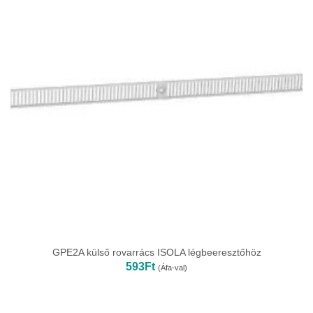
GPE2A külső rovarrács ISOLA légbeeresztőhöz
593
Ft
(Áfa-val)