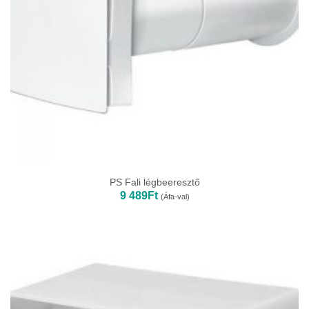
PS Fali légbeeresztő
9 489
Ft
(Áfa-val)