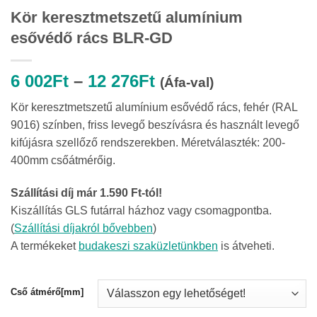
Kör keresztmetszetű alumínium
esővédő rács BLR-GD
Ártartomány:
6 002
Ft
–
12 276
Ft
(Áfa-val)
6
Kör keresztmetszetű alumínium esővédő rács, fehér (RAL
002Ft
9016) színben, friss levegő beszívásra és használt levegő
-
kifújásra szellőző rendszerekben. Méretválaszték: 200-
12
400mm csőátmérőig.
276Ft
Szállítási díj már 1.590 Ft-tól!
Kiszállítás GLS futárral házhoz vagy csomagpontba.
(
Szállítási díjakról bővebben
)
A termékeket
budakeszi szaküzletünkben
is átveheti.
Cső átmérő[mm]