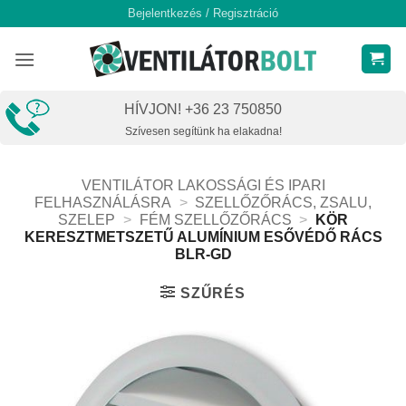
Skip
Bejelentkezés / Regisztráció
to
content
HÍVJON! +36 23 750850
Szívesen segítünk ha elakadna!
VENTILÁTOR LAKOSSÁGI ÉS IPARI
FELHASZNÁLÁSRA
>
SZELLŐZŐRÁCS, ZSALU,
SZELEP
>
FÉM SZELLŐZŐRÁCS
>
KÖR
KERESZTMETSZETŰ ALUMÍNIUM ESŐVÉDŐ RÁCS
BLR-GD
SZŰRÉS