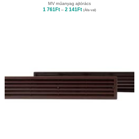
MV műanyag ajtórács
Ártartomány:
1 761
Ft
2 141
Ft
–
(Áfa-val)
1
761Ft
-
2
141Ft