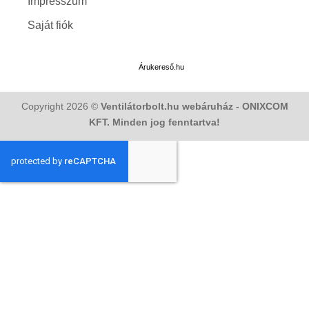
Impresszum
Saját fiók
Árukereső.hu
Copyright 2026 ©
Ventilátorbolt.hu webáruház - ONIXCOM
KFT. Minden jog fenntartva!