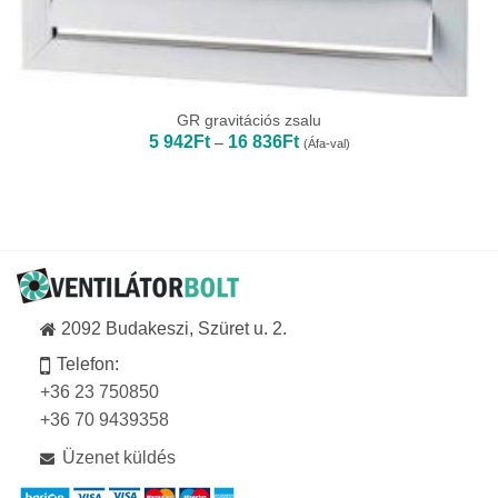
GR gravitációs zsalu
Ártartomány:
5 942
Ft
16 836
Ft
–
(Áfa-val)
5
942Ft
-
16
836Ft
2092 Budakeszi, Szüret u. 2.
Telefon:
+36 23 750850
+36 70 9439358
Üzenet küldés