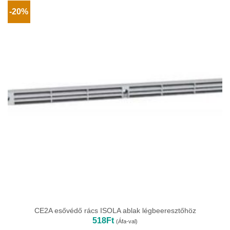
-20%
CE2A esővédő rács ISOLA ablak légbeeresztőhöz
518
Ft
(Áfa-val)