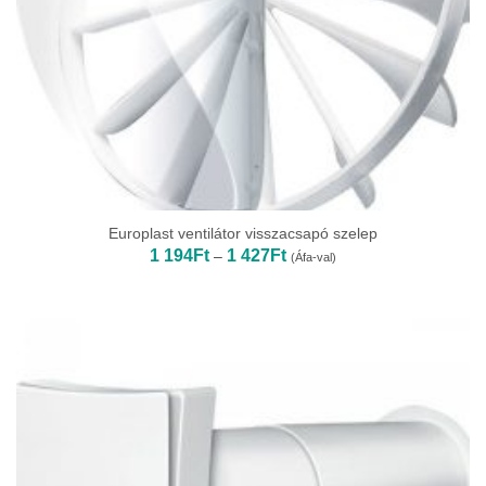
Europlast ventilátor visszacsapó szelep
Ártartomány:
1 194
Ft
1 427
Ft
–
(Áfa-val)
1
194Ft
-
1
427Ft