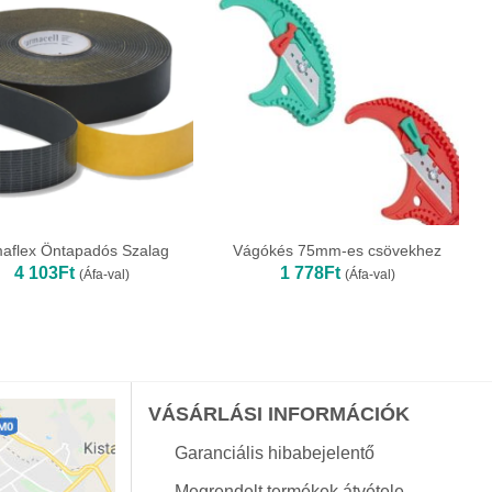
aflex Öntapadós Szalag
Vágókés 75mm-es csövekhez
4 103
Ft
1 778
Ft
(Áfa-val)
(Áfa-val)
VÁSÁRLÁSI INFORMÁCIÓK
Garanciális hibabejelentő
Megrendelt termékek átvétele