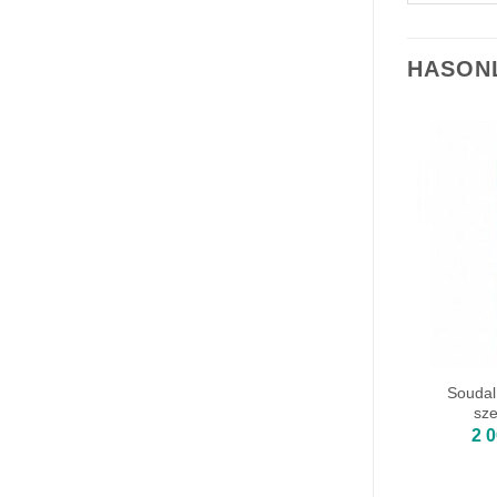
HASON
Soudal
sze
2 