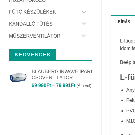
HUZATFOKOZÓ
FŰTŐ KÉSZÜLÉKEK
LEÍRÁS
KANDALLÓ FŰTÉS
MŰSZERVENTILÁTOR
L-függ
idom f
KEDVENCEK
Beépí
BLAUBERG INWAVE IPARI
L-f
CSŐVENTILÁTOR
Ártartomány:
69 990
Ft
–
79 991
Ft
(Áfa-val)
Any
69
990Ft
Felü
-
79
PVC
991Ft
M10