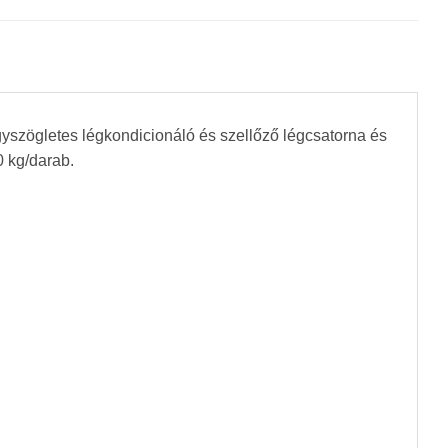
gyszögletes légkondicionáló és szellőző légcsatorna és
0 kg/darab.