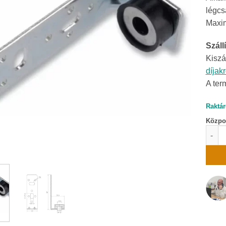
légcs
Maxim
Szállí
Kiszá
díjak
A ter
Raktár
Közpon
L-füg