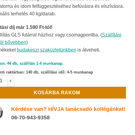
atorna és idom felfüggesztéséhez befúvásra és elszívásra.
ális terhelés 40 kg/darab.
tási díj már 1.590 Ft-tól!
llítás GLS futárral házhoz vagy csomagpontba. (
Szállítási
ról bővebben
)
mékeket
budakeszi szaküzletünkben
is átveheti.
on: 44 db, szállítás 1-4 munkanap.
ti raktárban:
140 db, szállítási idő: 4-5 munkanap
gesztő mennyiség
KOSÁRBA RAKOM
Kérdése van? HÍVJA tanácsadó kollégánkat!
06-70-943-9358