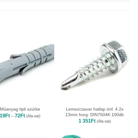
Lemezcsavar hatlap önf. 4.2x
Műanyag tipli szürke
13mm horg. DIN7504K 100db
Ártartomány:
19
Ft
72
Ft
–
(Áfa-val)
19Ft
1 351
Ft
(Áfa-val)
-
72Ft