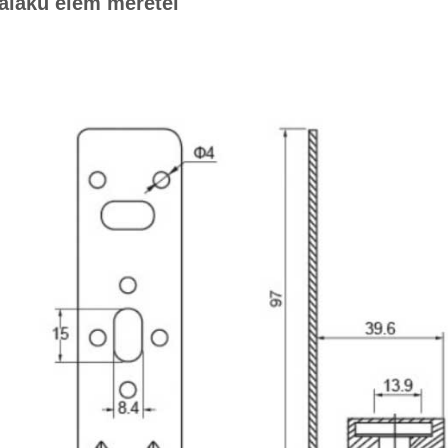
alakú elem méretei