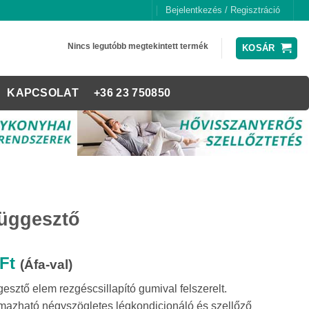
Bejelentkezés / Regisztráció
Nincs legutóbb megtekintett termék
KOSÁR
KAPCSOLAT
+36 23 750850
függesztő
Ft
(Áfa-val)
gesztő elem rezgéscsillapító gumival felszerelt.
mazható négyszögletes légkondicionáló és szellőző