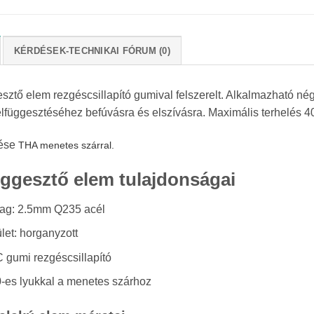
KÉRDÉSEK-TECHNIKAI FÓRUM (0)
esztő elem rezgéscsillapító gumival felszerelt. Alkalmazható né
elfüggesztéséhez befúvásra és elszívásra. Maximális terhelés 4
tése
THA menetes szárral.
üggesztő elem tulajdonságai
ag: 2.5mm Q235 acél
let: horganyzott
 gumi rezgéscsillapító
-es lyukkal a menetes szárhoz