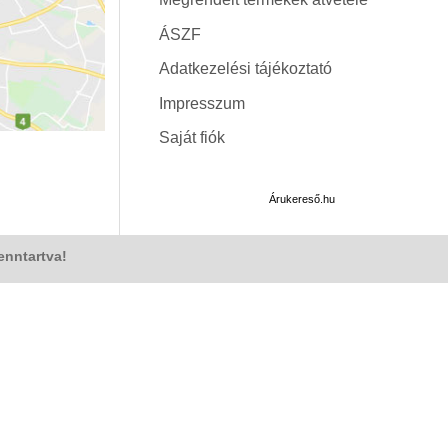
ÁSZF
Adatkezelési tájékoztató
Impresszum
Saját fiók
Árukereső.hu
enntartva!