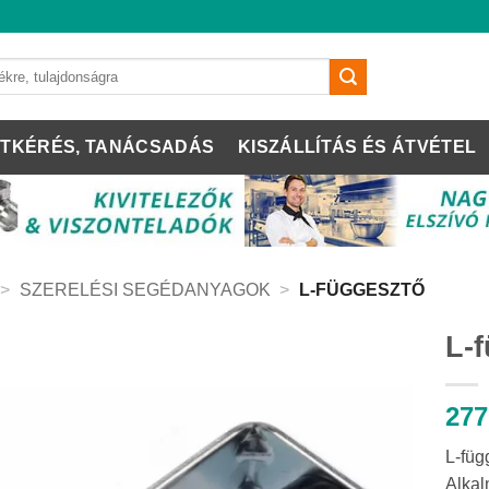
TKÉRÉS, TANÁCSADÁS
KISZÁLLÍTÁS ÉS ÁTVÉTEL
>
SZERELÉSI SEGÉDANYAGOK
>
L-FÜGGESZTŐ
L-
277
L-füg
Alkal