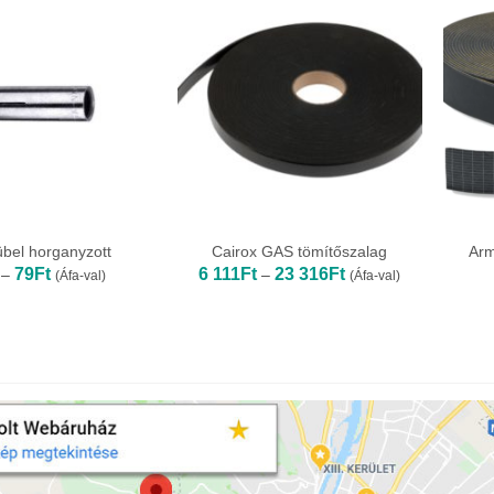
bel horganyzott
Cairox GAS tömítőszalag
Arm
Ártartomány:
Ártartomány:
79
Ft
6 111
Ft
23 316
Ft
–
–
(Áfa-val)
(Áfa-val)
38Ft
6
-
111Ft
79Ft
-
23
316Ft