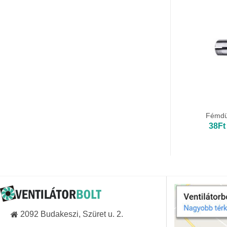
Fémdü
38
Ft
2092 Budakeszi, Szüret u. 2.