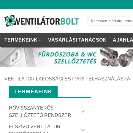
Skip
to
content
Keresés
a
következőre:
TERMÉKEINK
VÁSÁRLÁSI TANÁCSOK
AJÁNLA
VENTILÁTOR LAKOSSÁGI ÉS IPARI FELHASZNÁLÁSRA
TERMÉKEINK
HŐVISSZANYERŐS
SZELLŐZTETŐ RENDSZER
ELSZÍVÓ VENTILÁTOR