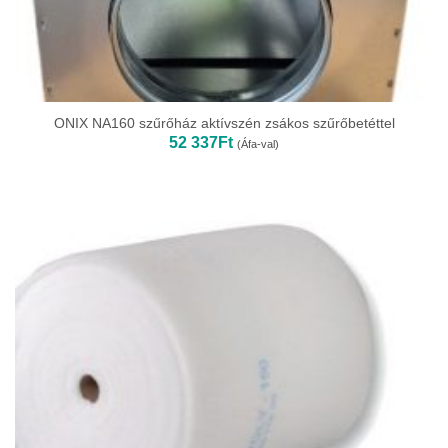
ONIX NA160 szűrőház aktívszén zsákos szűrőbetéttel
52 337
Ft
(Áfa-val)