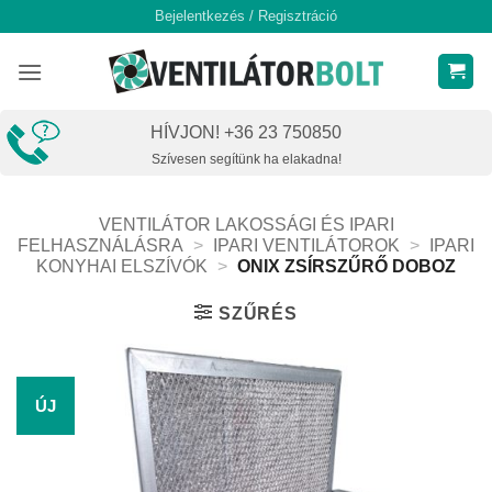
Skip
Bejelentkezés / Regisztráció
to
content
HÍVJON! +36 23 750850
Szívesen segítünk ha elakadna!
VENTILÁTOR LAKOSSÁGI ÉS IPARI
FELHASZNÁLÁSRA
>
IPARI VENTILÁTOROK
>
IPARI
KONYHAI ELSZÍVÓK
>
ONIX ZSÍRSZŰRŐ DOBOZ
SZŰRÉS
ÚJ