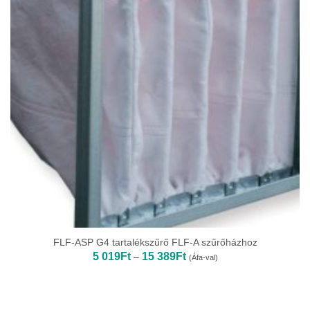
FLF-ASP G4 tartalékszűrő FLF-A szűrőházhoz
Ártartomány:
5 019
Ft
15 389
Ft
–
(Áfa-val)
5
019Ft
-
15
389Ft