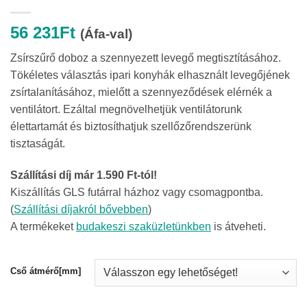
56 231
Ft
(Áfa-val)
Zsírszűrő doboz a szennyezett levegő megtisztításához.
Tökéletes választás ipari konyhák elhasznált levegőjének
zsírtalanításához, mielőtt a szennyeződések elérnék a
ventilátort. Ezáltal megnövelhetjük ventilátorunk
élettartamát és biztosíthatjuk szellőzőrendszerünk
tisztaságát.
Szállítási díj már 1.590 Ft-tól!
Kiszállítás GLS futárral házhoz vagy csomagpontba.
(
Szállítási díjakról bővebben
)
A termékeket
budakeszi szaküzletünkben
is átveheti.
Cső átmérő[mm]