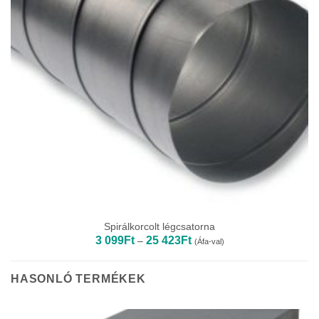
Spirálkorcolt légcsatorna
Ártartomány:
3 099
Ft
25 423
Ft
–
(Áfa-val)
3
099Ft
-
25
HASONLÓ TERMÉKEK
423Ft