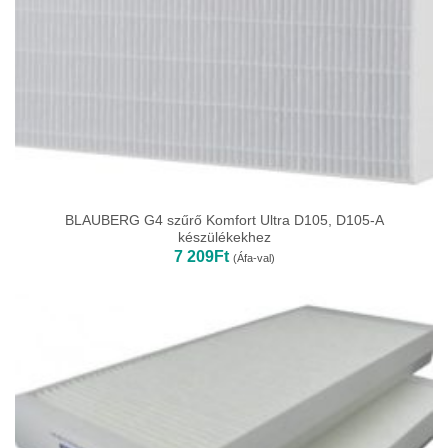
BLAUBERG G4 szűrő Komfort Ultra D105, D105-A
készülékekhez
7 209
Ft
(Áfa-val)