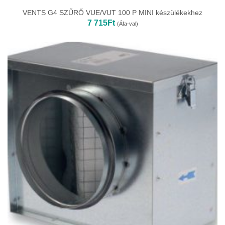
VENTS G4 SZŰRŐ VUE/VUT 100 P MINI készülékekhez
7 715
Ft
(Áfa-val)