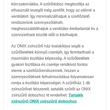
körcsatornákba. A szűrődoboz megtisztítja az
elhasznált levegőt még azelőtt, hogy az elérné a
ventilátort. Így minimalizálhatjuk a szellőztető
rendszerünk szennyeződését,
meghosszabbíthatjuk a ventilátor élettartamát és a
szervizelések közötti időt is kitolhatjuk.
Az ONIX zsírszűrő ház kialakítása segíti a
szűrőbetétek könnyű cseréjét, így fenntartható a
maximális tisztítási képesség. A szűrőbetétek
gyakori tisztítása és cseréje rendkívül fontos
eleme a szellőzőrendszernek, hiszen a
szennyeződések felhalmozódása folyamatosan
rontja a tisztítási képességet.
A szűrőház 1 db
zsírszűrővel felszerelt, t
artalék szűrőt az ONIX
zsírszűrő dobozhoz itt rendelhet:
Tartalék
zsírszűrő ONIX zsírszűrő dobozhoz