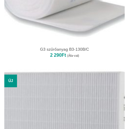
G3 szűrőanyag B3-130B/C
2 290
Ft
(Áfa-val)
ÚJ