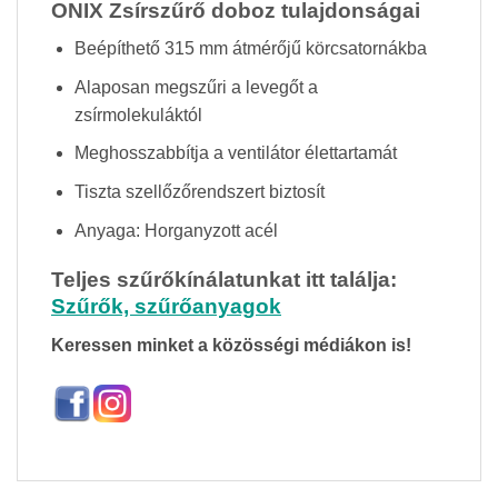
ONIX Zsírszűrő doboz tulajdonságai
Beépíthető 315 mm átmérőjű körcsatornákba
Alaposan megszűri a levegőt a
zsírmolekuláktól
Meghosszabbítja a ventilátor élettartamát
Tiszta szellőzőrendszert biztosít
Anyaga: Horganyzott acél
Teljes szűrőkínálatunkat itt találja:
Szűrők, szűrőanyagok
Keressen minket a közösségi médiákon is!