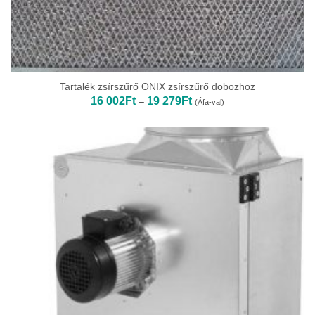
Tartalék zsírszűrő ONIX zsírszűrő dobozhoz
Ártartomány:
16 002
Ft
19 279
Ft
–
(Áfa-val)
16
002Ft
-
19
279Ft