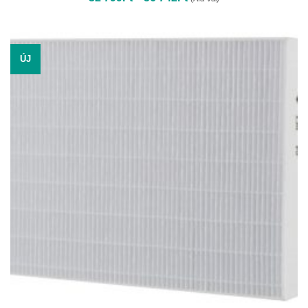
32
799Ft
-
56
742Ft
ÚJ