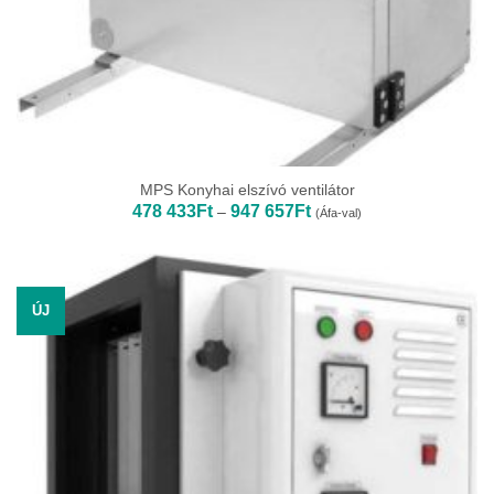
MPS Konyhai elszívó ventilátor
Ártartomány:
478 433
Ft
947 657
Ft
–
(Áfa-val)
478
433Ft
-
947
657Ft
ÚJ