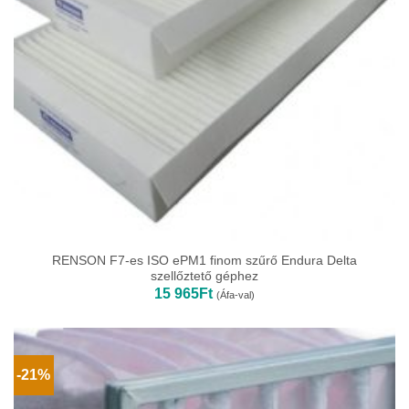
RENSON F7-es ISO ePM1 finom szűrő Endura Delta
szellőztető géphez
15 965
Ft
(Áfa-val)
-21%