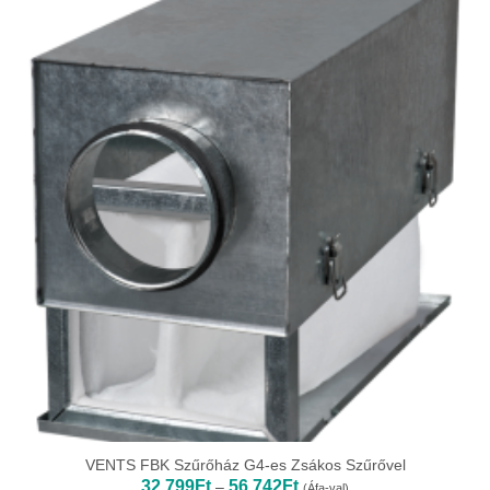
VENTS FBK Szűrőház G4-es Zsákos Szűrővel
Ártartomány:
32 799
Ft
56 742
Ft
–
(Áfa-val)