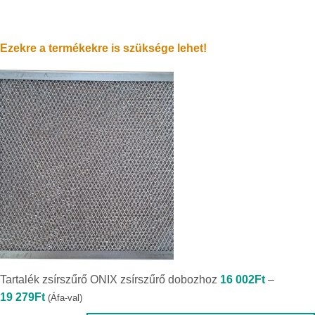
Ezekre a termékekre is szüksége lehet!
Tartalék zsírszűrő ONIX zsírszűrő dobozhoz
16 002
Ft
–
Ártartomány:
19 279
Ft
(Áfa-val)
16