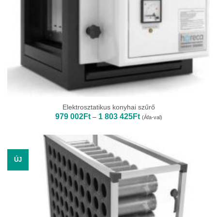
Elektrosztatikus konyhai szűrő
Ártartomány:
979 002
Ft
1 803 425
Ft
–
(Áfa-val)
979
002Ft
-
1
803
425Ft
ÚJ