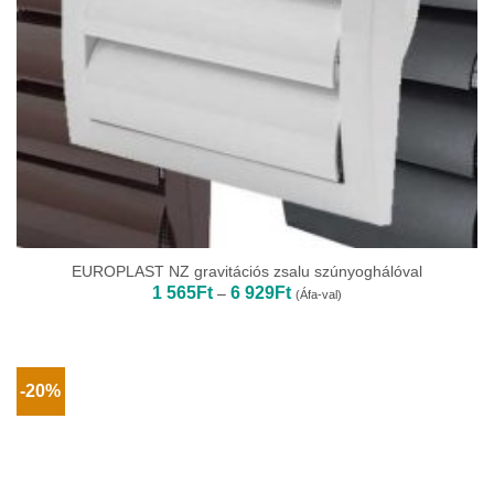
EUROPLAST NZ gravitációs zsalu szúnyoghálóval
Ártartomány:
1 565
Ft
6 929
Ft
–
(Áfa-val)
1
565Ft
-
6
929Ft
-20%