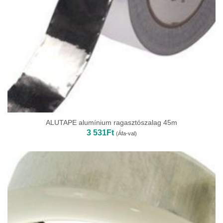
ALUTAPE alumínium ragasztószalag 45m
3 531
Ft
(Áfa-val)