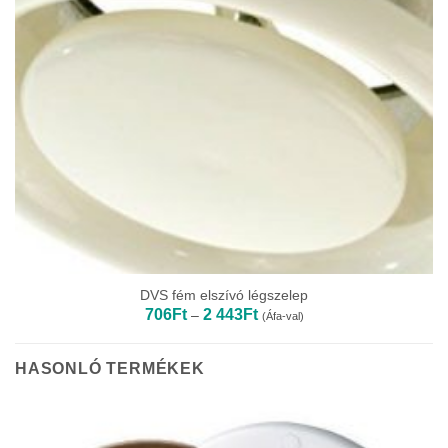
DVS fém elszívó légszelep
Ártartomány:
706
Ft
2 443
Ft
–
(Áfa-val)
706Ft
-
2
443Ft
HASONLÓ TERMÉKEK