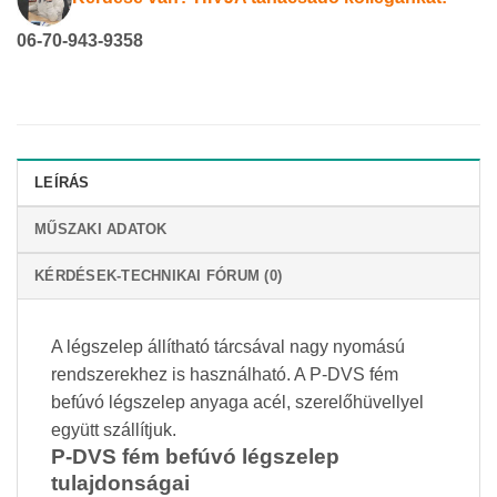
06-70-943-9358
LEÍRÁS
MŰSZAKI ADATOK
KÉRDÉSEK-TECHNIKAI FÓRUM (0)
A légszelep állítható tárcsával nagy nyomású
rendszerekhez is használható. A P-DVS fém
befúvó légszelep anyaga acél, szerelőhüvellyel
együtt szállítjuk.
P-DVS fém befúvó légszelep
tulajdonságai