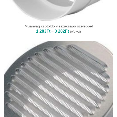
Műanyag csőtoldó visszacsapó szeleppel
Ártartomány:
1 283
Ft
3 282
Ft
–
(Áfa-val)
1
283Ft
-
3
282Ft