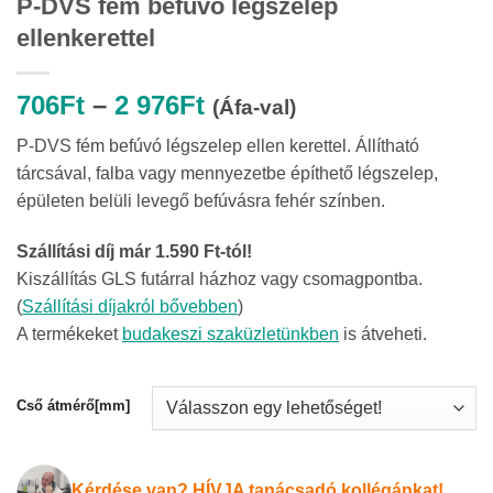
P-DVS fém befúvó légszelep
ellenkerettel
Ártartomány:
706
Ft
–
2 976
Ft
(Áfa-val)
706Ft
P-DVS fém befúvó légszelep ellen kerettel. Állítható
-
tárcsával, falba vagy mennyezetbe építhető légszelep,
2
épületen belüli levegő befúvásra fehér színben.
976Ft
Szállítási díj már 1.590 Ft-tól!
Kiszállítás GLS futárral házhoz vagy csomagpontba.
(
Szállítási díjakról bővebben
)
A termékeket
budakeszi szaküzletünkben
is átveheti.
Cső átmérő[mm]
Kérdése van? HÍVJA tanácsadó kollégánkat!