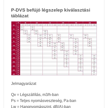
P-DVS befújó légszelep kiválasztási
táblázat
Jelmagyarázat
Qv = Légszállítás, m3/h-ban
Ps = Teljes nyomásveszteség, Pa-ban
Lw = Hangnyomásszint, dB(A)-ban