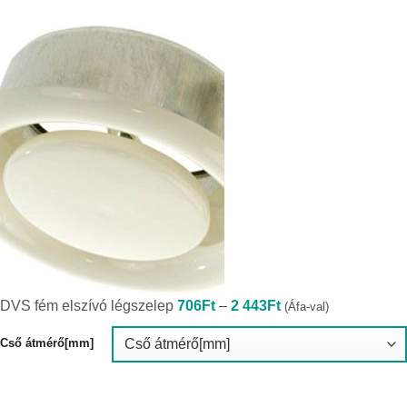
Ártartomány:
DVS fém elszívó légszelep
706
Ft
–
2 443
Ft
(Áfa-val)
706Ft
-
2
Cső átmérő[mm]
443Ft