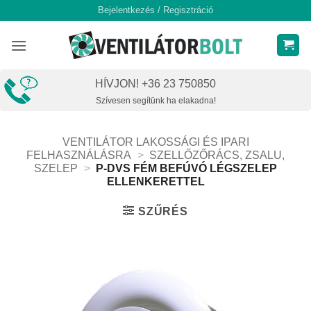
Skip
Bejelentkezés / Regisztráció
to
content
HÍVJON! +36 23 750850
Szívesen segítünk ha elakadna!
VENTILÁTOR LAKOSSÁGI ÉS IPARI
FELHASZNÁLÁSRA
>
SZELLŐZŐRÁCS, ZSALU,
SZELEP
>
P-DVS FÉM BEFÚVÓ LÉGSZELEP
ELLENKERETTEL
SZŰRÉS