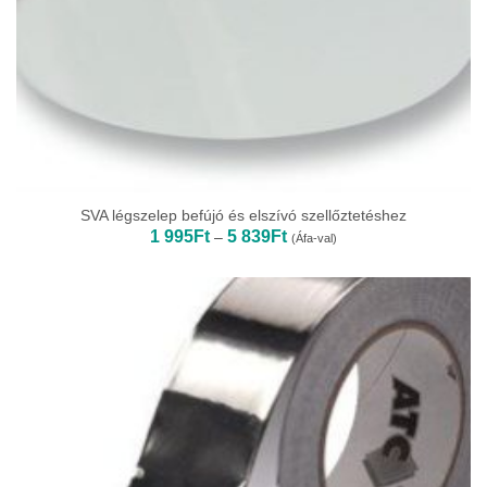
SVA légszelep befújó és elszívó szellőztetéshez
Ártartomány:
1 995
Ft
5 839
Ft
–
(Áfa-val)
1
995Ft
-
5
839Ft