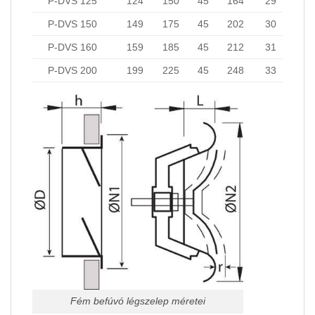
P-DVS 125
124
150
45
164
29
P-DVS 150
149
175
45
202
30
P-DVS 160
159
185
45
212
31
P-DVS 200
199
225
45
248
33
Fém befúvó légszelep méretei