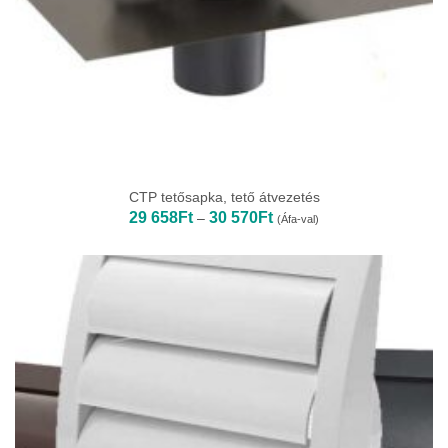
CTP tetősapka, tető átvezetés
Ártartomány:
29 658
Ft
30 570
Ft
–
(Áfa-val)
29
658Ft
-
30
570Ft