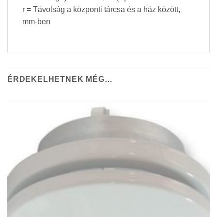
r = Távolság a központi tárcsa és a ház között,
mm-ben
ÉRDEKELHETNEK MÉG…