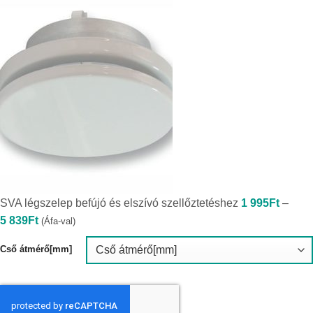
SVA légszelep befújó és elszívó szellőztetéshez
1 995
Ft
–
Ártartomány:
5 839
Ft
(Áfa-val)
1
995Ft
-
Cső átmérő[mm]
5
839Ft