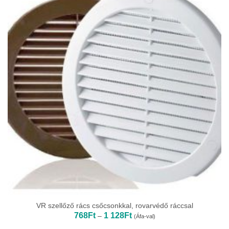
VR szellőző rács csőcsonkkal, rovarvédő ráccsal
Ártartomány:
768
Ft
1 128
Ft
–
(Áfa-val)
768Ft
-