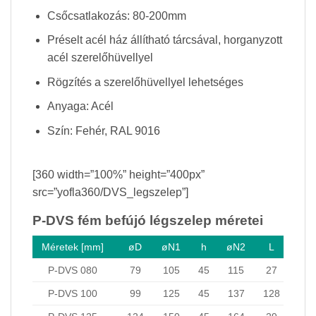
Csőcsatlakozás: 80-200mm
Préselt acél ház állítható tárcsával, horganyzott
acél szerelőhüvellyel
Rögzítés a szerelőhüvellyel lehetséges
Anyaga: Acél
Szín: Fehér, RAL 9016
[360 width=”100%” height=”400px”
src=”yofla360/DVS_legszelep”]
P-DVS fém befújó légszelep méretei
Méretek [mm]
øD
øN1
h
øN2
L
P-DVS 080
79
105
45
115
27
P-DVS 100
99
125
45
137
128