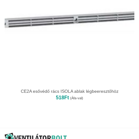
CE2A esővédő rács ISOLA ablak légbeeresztőhöz
518
Ft
(Áfa-val)