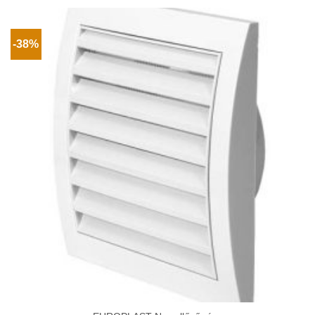
1
128Ft
-38%