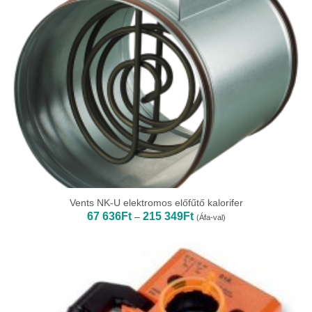
Vents NK-U elektromos előfűtő kalorifer
Ártartomány:
67 636
Ft
215 349
Ft
–
(Áfa-val)
67
636Ft
-
215
349Ft