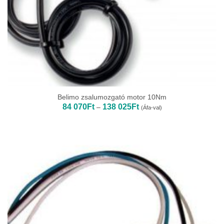
Belimo zsalumozgató motor 10Nm
Ártartomány:
84 070
Ft
138 025
Ft
–
(Áfa-val)
84
070Ft
-
138
025Ft