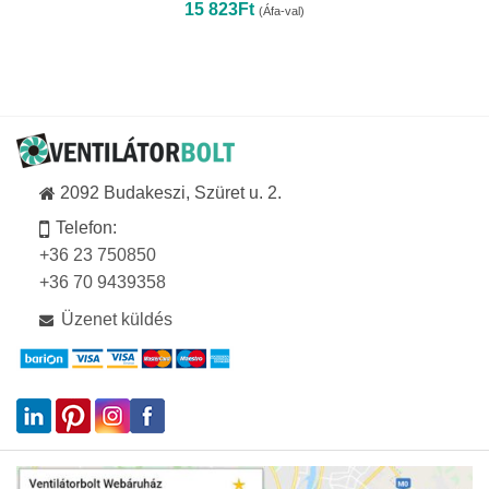
15 823
Ft
(Áfa-val)
2092 Budakeszi, Szüret u. 2.
Telefon:
+36 23 750850
+36 70 9439358
Üzenet küldés