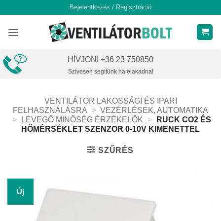
Skip
Bejelentkezés / Regisztráció
to
content
HÍVJON! +36 23 750850
Szívesen segítünk ha elakadna!
VENTILÁTOR LAKOSSÁGI ÉS IPARI
FELHASZNÁLÁSRA
>
VEZÉRLÉSEK, AUTOMATIKA
>
LEVEGŐ MINŐSÉG ÉRZÉKELŐK
>
RUCK CO2 ÉS
HŐMÉRSÉKLET SZENZOR 0-10V KIMENETTEL
SZŰRÉS
Új