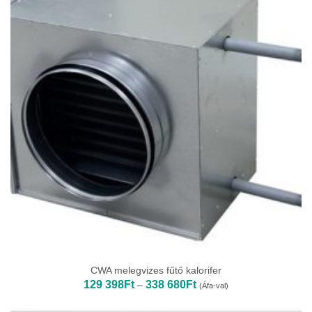
CWA melegvizes fűtő kalorifer
Ártartomány:
129 398
Ft
338 680
Ft
–
(Áfa-val)
129
398Ft
-