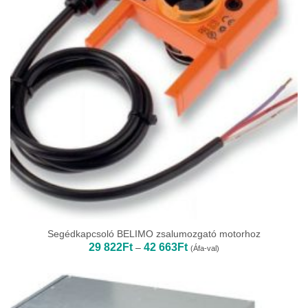
Segédkapcsoló BELIMO zsalumozgató motorhoz
Ártartomány:
29 822
Ft
42 663
Ft
–
(Áfa-val)
29
822Ft
-
42
663Ft