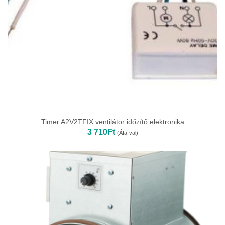
Timer A2V2TFIX ventilátor időzítő elektronika
3 710
Ft
(Áfa-val)