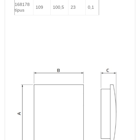
168178
109
100,5
23
0,1
típus