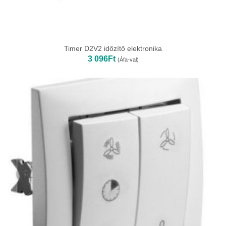
Timer D2V2 időzítő elektronika
3 096
Ft
(Áfa-val)