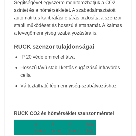
Segítségével egyszerre monitorozhatjuk a CO2
szintet és a hőmérsékletet. A szabadalmaztatott
automatikus kalibrálási eljárás biztosítja a szenzor
stabil működését és hosszú élettartamát. Alkalmas
a levegőmennyiség szabályozására is.
RUCK szenzor tulajdonságai
IP 20 védelemmel ellátva
Hosszú távú stabil kettős sugárzású infravörös
cella
Változtatható légmennyiség-szabályozáshoz
RUCK CO2 és hőmérséklet szenzor méretei
A
B
C
Súly
(mm)
(mm)
(mm)
(kg)