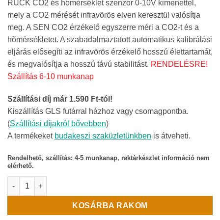
RUCK CO2 és hőmérséklet szenzor 0-10V kimenettel,
mely a CO2 mérését infravörös elven keresztül valósítja
meg. A SEN CO2 érzékelő egyszerre méri a CO2-t és a
hőmérsékletet. A szabadalmaztatott automatikus kalibrálási
eljárás elősegíti az infravörös érzékelő hosszú élettartamát,
és megvalósítja a hosszú távú stabilitást.
RENDELÉSRE!
Szállítás 6-10 munkanap
Szállítási díj már 1.590 Ft-tól!
Kiszállítás GLS futárral házhoz vagy csomagpontba.
(
Szállítási díjakról bővebben
)
A termékeket
budakeszi szaküzletünkben
is átveheti.
Rendelhető, szállítás: 4-5 munkanap, raktárkészlet információ nem
elérhető.
RUCK CO2 és hőmérséklet szenzor 0-10V kimenettel mennyiség
KOSÁRBA RAKOM