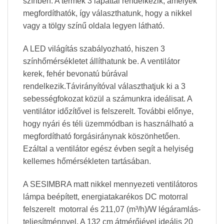
színben. A termék 3 lapáttal rendelkezik, amelyek
megfordíthatók, így választhatunk, hogy a nikkel
vagy a tölgy színű oldala legyen látható.
A LED világítás szabályozható, hiszen 3
színhőmérsékletet állíthatunk be. A ventilátor
kerek, fehér bevonatú búrával
rendelkezik.Távirányítóval választhatjuk ki a 3
sebességfokozat közül a számunkra ideálisat. A
ventilátor időzítővel is felszerelt. További előnye,
hogy nyári és téli üzemmódban is használható a
megfordítható forgásiránynak köszönhetően.
Ezáltal a ventilátor egész évben segít a helyiség
kellemes hőmérsékleten tartásában.
A SESIMBRA matt nikkel mennyezeti ventilátoros
lámpa beépített, energiatakarékos DC motorral
felszerelt motorral és 211,07 (m³/h)/W légáramlás-
teljesítménnyel. A 132 cm átmérőjével ideális 20