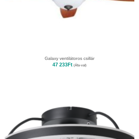
Galaxy ventilátoros csillár
47 233
Ft
(Áfa-val)