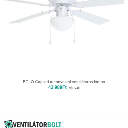
EGLO Cagliari mennyezeti ventilátoros lámpa
43 989
Ft
(Áfa-val)