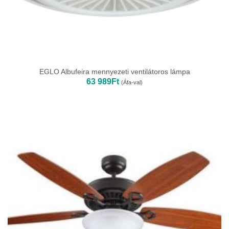
EGLO Albufeira mennyezeti ventilátoros lámpa
63 989
Ft
(Áfa-val)