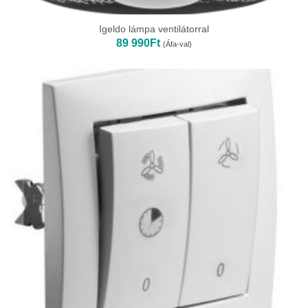
Igeldo lámpa ventilátorral
89 990
Ft
(Áfa-val)