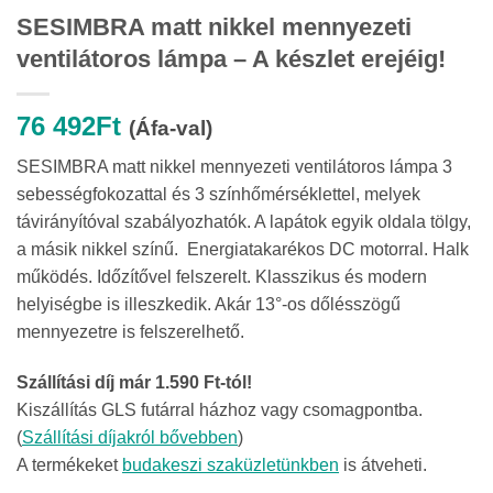
SESIMBRA matt nikkel mennyezeti
ventilátoros lámpa – A készlet erejéig!
76 492
Ft
(Áfa-val)
SESIMBRA matt nikkel mennyezeti ventilátoros lámpa 3
sebességfokozattal és 3 színhőmérséklettel, melyek
távirányítóval szabályozhatók. A lapátok egyik oldala tölgy,
a másik nikkel színű. Energiatakarékos DC motorral. Halk
működés. Időzítővel felszerelt. Klasszikus és modern
helyiségbe is illeszkedik. Akár 13°-os dőlésszögű
mennyezetre is felszerelhető.
Szállítási díj már 1.590 Ft-tól!
Kiszállítás GLS futárral házhoz vagy csomagpontba.
(
Szállítási díjakról bővebben
)
A termékeket
budakeszi szaküzletünkben
is átveheti.