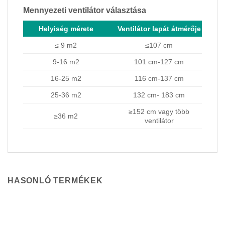
Mennyezeti ventilátor választása
Helyiség mérete
Ventilátor lapát átmérője
≤ 9 m2
≤107 cm
9-16 m2
101 cm-127 cm
16-25 m2
116 cm-137 cm
25-36 m2
132 cm- 183 cm
≥152 cm vagy több
≥36 m2
ventilátor
HASONLÓ TERMÉKEK