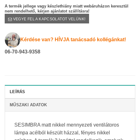
A termék jellege vagy készlethiány miatt webáruházon keresztül
nem rendelhető, kérjen ajánlatot szállításra!
VEGYE FEL A KAPCSOLATOT VELÜNK!
Kérdése van? HÍVJA tanácsadó kollégánkat!
06-70-943-9358
LEÍRÁS
MŰSZAKI ADATOK
SESIMBRA matt nikkel mennyezeti ventilátoros
lámpa acélból készült házzal, fényes nikkel