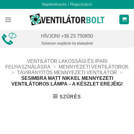
Skip
Bejelentkezés / Regisztráció
to
content
HÍVJON! +36 23 750850
Szívesen segítünk ha elakadna!
VENTILÁTOR LAKOSSÁGI ÉS IPARI
FELHASZNÁLÁSRA
>
MENNYEZETI VENTILÁTOROK
>
TÁVIRÁNYÍTÓS MENNYEZETI VENTILÁTOR
>
SESIMBRA MATT NIKKEL MENNYEZETI
VENTILÁTOROS LÁMPA – A KÉSZLET EREJÉIG!
SZŰRÉS