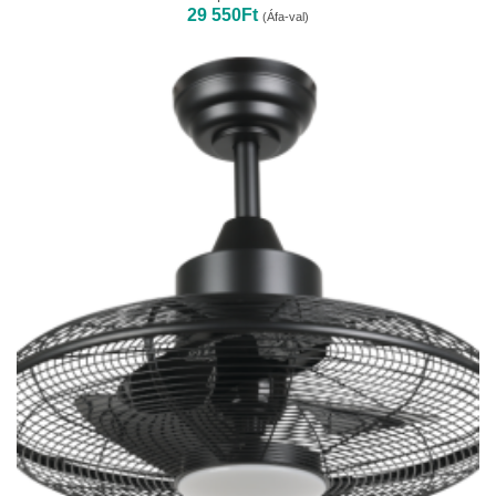
29 550
Ft
(Áfa-val)