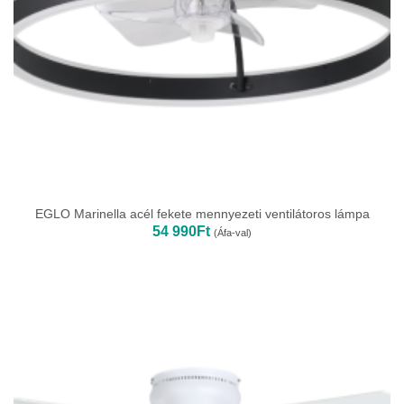
EGLO Marinella acél fekete mennyezeti ventilátoros lámpa
54 990
Ft
(Áfa-val)