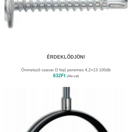
ÉRDEKLŐDJÖN!
Önmetsző csavar D fejű peremes 4,2×13 100db
632
Ft
(Áfa-val)