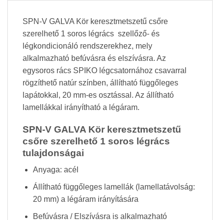
SPN-V GALVA Kör keresztmetszetű csőre
szerelhető 1 soros légrács szellőző- és
légkondicionáló rendszerekhez, mely
alkalmazható befúvásra és elszívásra. Az
egysoros rács SPIKO légcsatornához csavarral
rögzíthető natúr színben, állítható függőleges
lapátokkal, 20 mm-es osztással. Az állítható
lamellákkal irányítható a légáram.
SPN-V GALVA Kör keresztmetszetű
csőre szerelhető 1 soros légrács
tulajdonságai
Anyaga: acél
Állítható függőleges lamellák (lamellatávolság:
20 mm) a légáram irányítására
Befúvásra / Elszívásra is alkalmazható