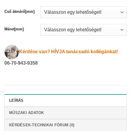
Cső átmérő[mm]
Méret[mm]
Kérdése van? HÍVJA tanácsadó kollégánkat!
06-70-943-9358
LEÍRÁS
MŰSZAKI ADATOK
KÉRDÉSEK-TECHNIKAI FÓRUM (0)