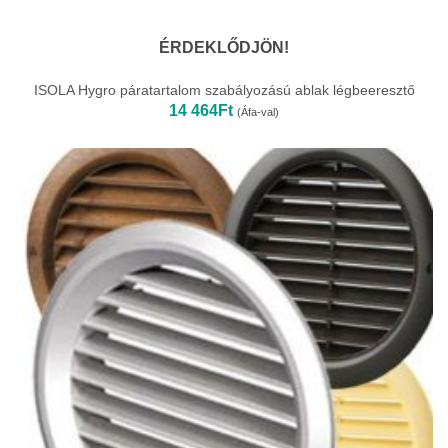
ÉRDEKLŐDJÖN!
ISOLA Hygro páratartalom szabályozású ablak légbeeresztő
14 464
Ft
(Áfa-val)