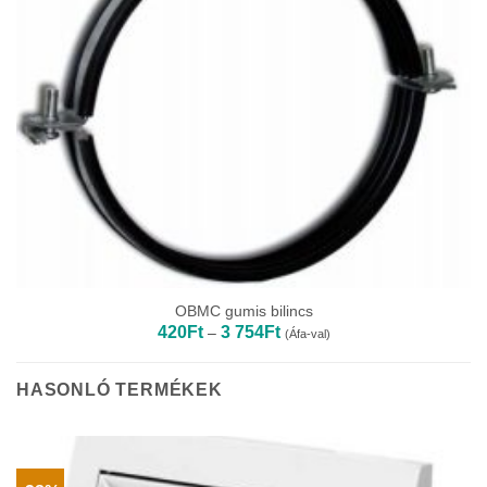
OBMC gumis bilincs
Ártartomány:
420
Ft
3 754
Ft
–
(Áfa-val)
420Ft
-
3
754Ft
HASONLÓ TERMÉKEK