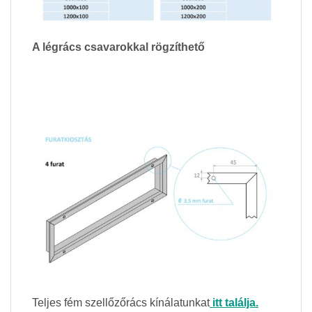
A légrács csavarokkal rögzíthető
Teljes fém szellőzőrács kínálatunkat
itt találja.