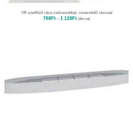
VR szellőző rács csőcsonkkal, rovarvédő ráccsal
Ártartomány:
768
Ft
1 128
Ft
–
(Áfa-val)
768Ft
-
1
128Ft