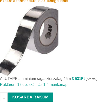
Ezekre a termékekre is szüksége lehet!
ALUTAPE alumínium ragasztószalag 45m
3 531
Ft
(Áfa-val)
Raktáron: 12 db, szállítás 1-4 munkanap.
ALUTAPE alumínium ragasztószalag 45m quantity
KOSÁRBA RAKOM