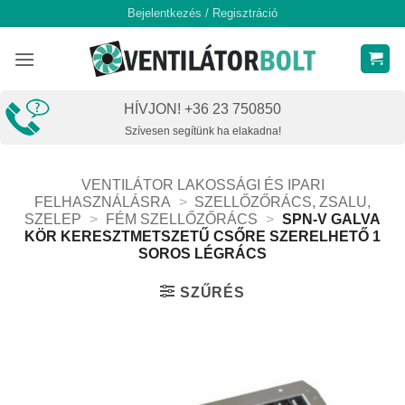
Skip
Bejelentkezés / Regisztráció
to
content
HÍVJON! +36 23 750850
Szívesen segítünk ha elakadna!
VENTILÁTOR LAKOSSÁGI ÉS IPARI
FELHASZNÁLÁSRA
>
SZELLŐZŐRÁCS, ZSALU,
SZELEP
>
FÉM SZELLŐZŐRÁCS
>
SPN-V GALVA
KÖR KERESZTMETSZETŰ CSŐRE SZERELHETŐ 1
SOROS LÉGRÁCS
SZŰRÉS