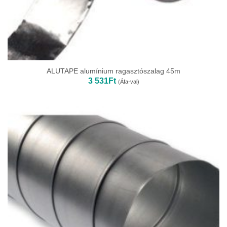
ALUTAPE alumínium ragasztószalag 45m
3 531
Ft
(Áfa-val)