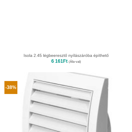
Isola 2.45 légbeeresztő nyílászáróba építhető
6 161
Ft
(Áfa-val)
-38%