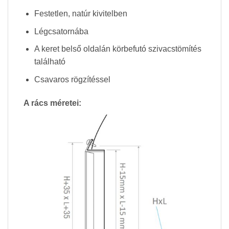
Festetlen, natúr kivitelben
Légcsatornába
A keret belső oldalán körbefutó szivacstömítés
található
Csavaros rögzítéssel
A rács méretei: