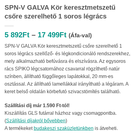
SPN-V GALVA Kör keresztmetszetű
csőre szerelhető 1 soros légrács
Ártartomány:
5 892
Ft
–
17 499
Ft
(Áfa-val)
5
SPN-V GALVA Kör keresztmetszetű csőre szerelhető 1
892Ft
soros légrács szellőző- és légkondicionáló rendszerekhez,
-
mely alkalmazható befúvásra és elszívásra. Az egysoros
17
rács SPIKO légcsatornához csavarral rögzíthető natúr
499Ft
színben, állítható függőleges lapátokkal, 20 mm-es
osztással. Az állítható lamellákkal irányítható a légáram. A
keret belső oldalán körbefutó szivacstömítés található.
Szállítási díj már 1.590 Ft-tól!
Kiszállítás GLS futárral házhoz vagy csomagpontba.
(
Szállítási díjakról bővebben
)
A termékeket
budakeszi szaküzletünkben
is átveheti.