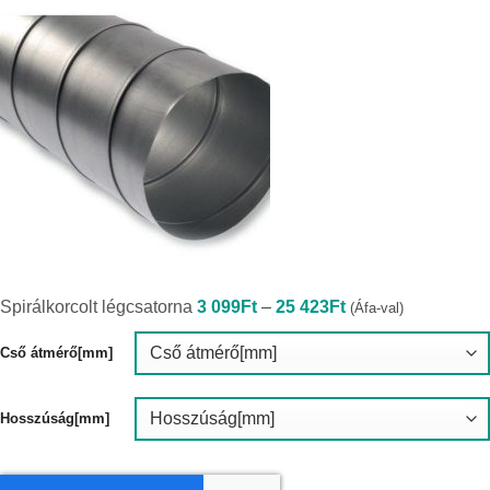
Ártartomány:
Spirálkorcolt légcsatorna
3 099
Ft
–
25 423
Ft
(Áfa-val)
3
099Ft
-
Cső átmérő[mm]
25
423Ft
Hosszúság[mm]