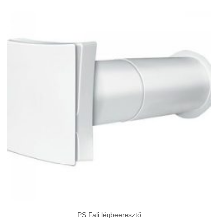
-
2
516Ft
PS Fali légbeeresztő