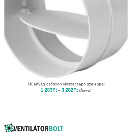
Műanyag csőtoldó visszacsapó szeleppel
Ártartomány:
1 283
Ft
3 282
Ft
–
(Áfa-val)
1
283Ft
-
3
282Ft