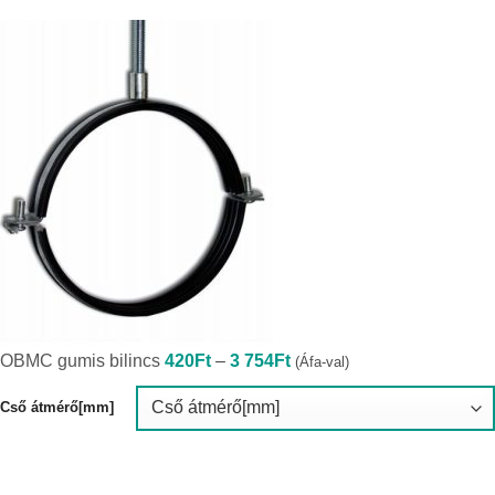
Ártartomány:
OBMC gumis bilincs
420
Ft
–
3 754
Ft
(Áfa-val)
420Ft
-
3
Cső átmérő[mm]
754Ft