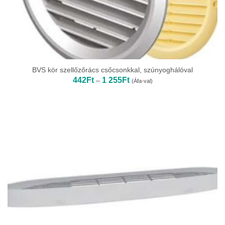
BVS kör szellőzőrács csőcsonkkal, szúnyoghálóval
Ártartomány:
442
Ft
1 255
Ft
–
(Áfa-val)
442Ft
-
1
255Ft