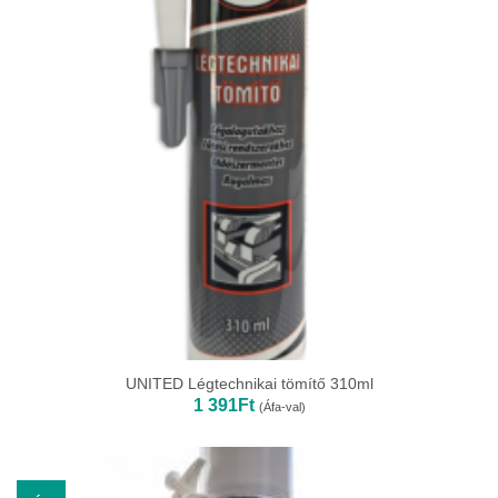
UNITED Légtechnikai tömítő 310ml
1 391
Ft
(Áfa-val)