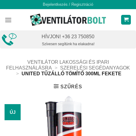
Skip
Bejelentkezés / Regisztráció
to
content
HÍVJON! +36 23 750850
Szívesen segítünk ha elakadna!
VENTILÁTOR LAKOSSÁGI ÉS IPARI
FELHASZNÁLÁSRA
>
SZERELÉSI SEGÉDANYAGOK
>
UNITED TŰZÁLLÓ TÖMÍTŐ 300ML FEKETE
SZŰRÉS
ÚJ