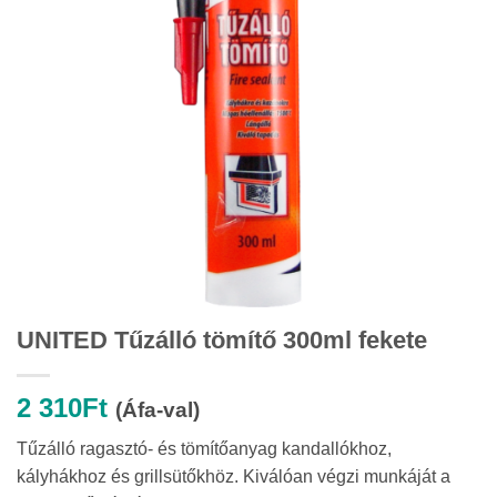
UNITED Tűzálló tömítő 300ml fekete
2 310
Ft
(Áfa-val)
Tűzálló ragasztó- és tömítőanyag kandallókhoz,
kályhákhoz és grillsütőkhöz. Kiválóan végzi munkáját a