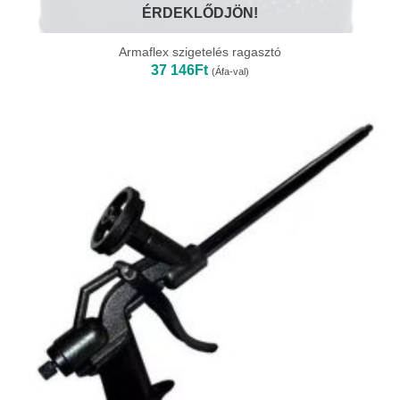
ÉRDEKLŐDJÖN!
Armaflex szigetelés ragasztó
37 146
Ft
(Áfa-val)