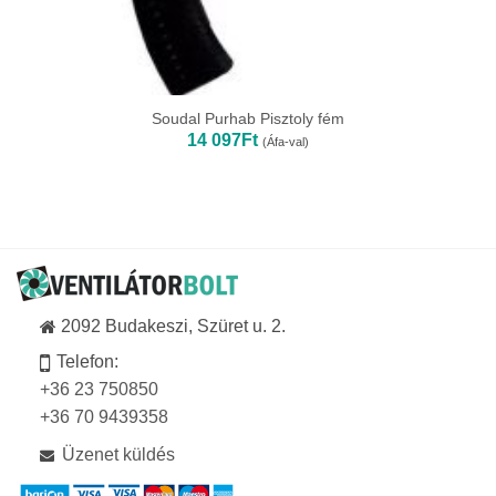
Soudal Purhab Pisztoly fém
14 097
Ft
(Áfa-val)
2092 Budakeszi, Szüret u. 2.
Telefon:
+36 23 750850
+36 70 9439358
Üzenet küldés