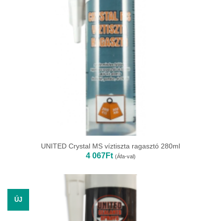
UNITED Crystal MS víztiszta ragasztó 280ml
4 067
Ft
(Áfa-val)
ÚJ