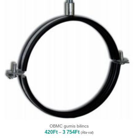
OBMC gumis bilincs
Ártartomány:
420
Ft
3 754
Ft
–
(Áfa-val)
420Ft