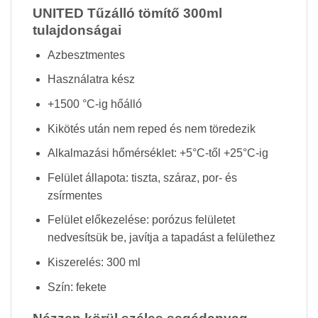
UNITED Tűzálló tömítő 300ml
tulajdonságai
Azbesztmentes
Használatra kész
+1500 °C-ig hőálló
Kikötés után nem reped és nem töredezik
Alkalmazási hőmérséklet: +5°C-től +25°C-ig
Felület állapota: t
iszta, száraz, por- és
zsírmentes
Felület előkezelése: p
orózus felületet
nedvesítsük be, javítja a tapadást a felülethez
Kiszerelés: 300 ml
Szín: fekete