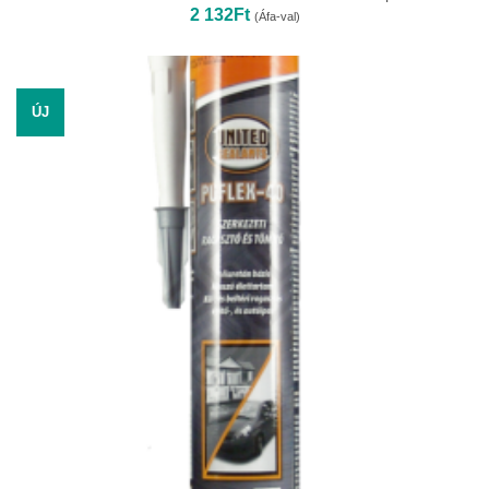
2 132
Ft
(Áfa-val)
ÚJ