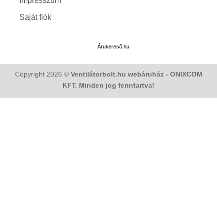
Impresszum
Saját fiók
Árukereső.hu
Copyright 2026 ©
Ventilátorbolt.hu webáruház - ONIXCOM
KFT. Minden jog fenntartva!