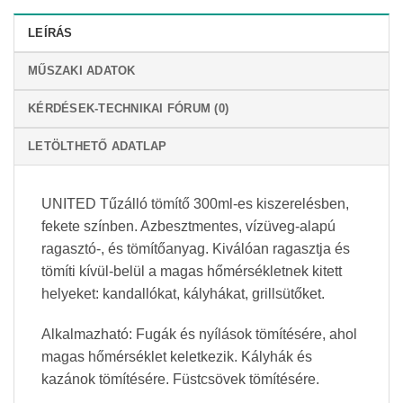
LEÍRÁS
MŰSZAKI ADATOK
KÉRDÉSEK-TECHNIKAI FÓRUM (0)
LETÖLTHETŐ ADATLAP
UNITED Tűzálló tömítő 300ml-es kiszerelésben,
fekete színben. Azbesztmentes, vízüveg-alapú
ragasztó-, és tömítőanyag. Kiválóan ragasztja és
tömíti kívül-belül a magas hőmérsékletnek kitett
helyeket: kandallókat, kályhákat, grillsütőket.
Alkalmazható: Fugák és nyílások tömítésére, ahol
magas hőmérséklet keletkezik. Kályhák és
kazánok tömítésére. Füstcsövek tömítésére.