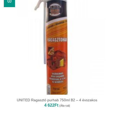
ÚJ
UNITED Ragasztó purhab 750ml B2 – 4 évszakos
4 622
Ft
(Áfa-val)