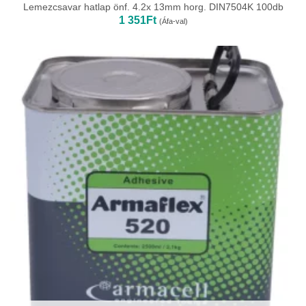
Lemezcsavar hatlap önf. 4.2x 13mm horg. DIN7504K 100db
1 351
Ft
(Áfa-val)