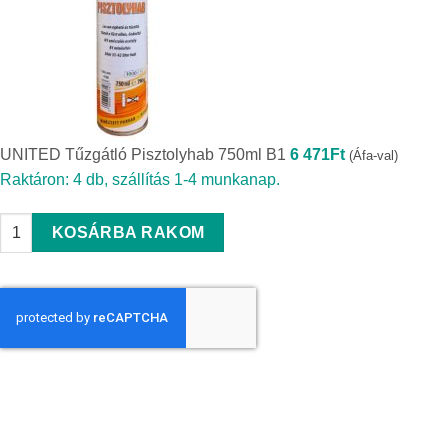
UNITED Tűzgátló Pisztolyhab 750ml B1
6 471
Ft
(Áfa-val)
Raktáron: 4 db, szállítás 1-4 munkanap.
UNITED Tűzgátló Pisztolyhab 750ml B1 quantity
KOSÁRBA RAKOM