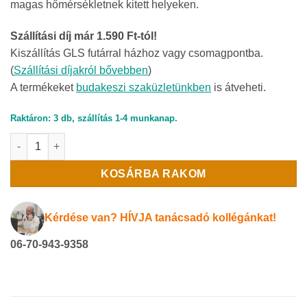
magas hőmérsékletnek kitett helyeken.
Szállítási díj már 1.590 Ft-tól!
Kiszállítás GLS futárral házhoz vagy csomagpontba.
(
Szállítási díjakról bővebben
)
A termékeket
budakeszi szaküzletünkben
is átveheti.
Raktáron: 3 db, szállítás 1-4 munkanap.
UNITED Tűzálló tömítő 300ml fekete mennyiség
KOSÁRBA RAKOM
Kérdése van? HÍVJA tanácsadó kollégánkat!
06-70-943-9358