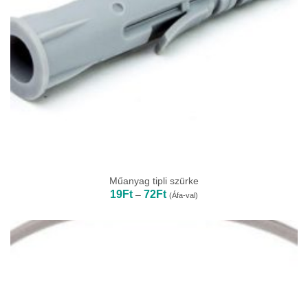
Műanyag tipli szürke
Ártartomány:
19
Ft
72
Ft
–
(Áfa-val)
19Ft
-
72Ft