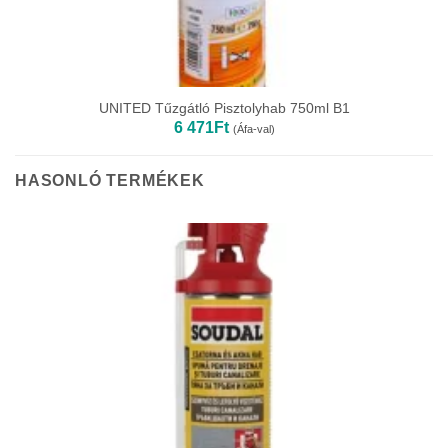
UNITED Tűzgátló Pisztolyhab 750ml B1
6 471
Ft
(Áfa-val)
HASONLÓ TERMÉKEK