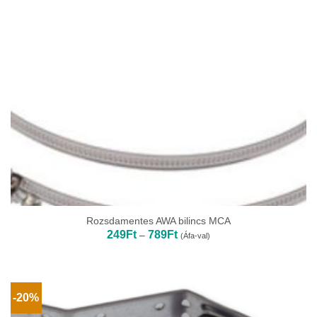
Rozsdamentes AWA bilincs MCA
Ártartomány:
249
Ft
789
Ft
–
(Áfa-val)
249Ft
-
789Ft
-20%