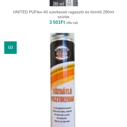
UNITED PUFlex-40 szerkezeti ragasztó és tömítő 280ml
szürke
3 501
Ft
(Áfa-val)
ÚJ