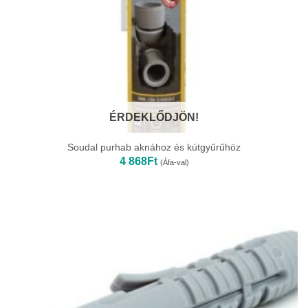
ÉRDEKLŐDJÖN!
Soudal purhab aknához és kútgyűrűhöz
4 868
Ft
(Áfa-val)