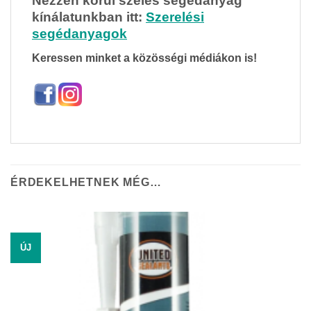
Nézzen körül széles segédanyag
kínálatunkban itt:
Szerelési
segédanyagok
Keressen minket a közösségi médiákon is!
ÉRDEKELHETNEK MÉG…
ÚJ