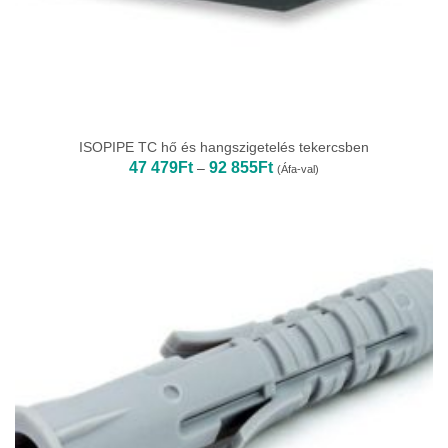
ISOPIPE TC hő és hangszigetelés tekercsben
Ártartomány:
47 479
Ft
92 855
Ft
–
(Áfa-val)
47
479Ft
-
92
855Ft