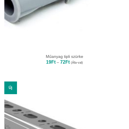
Műanyag tipli szürke
Ártartomány:
19
Ft
72
Ft
–
(Áfa-val)
19Ft
-
72Ft
Új