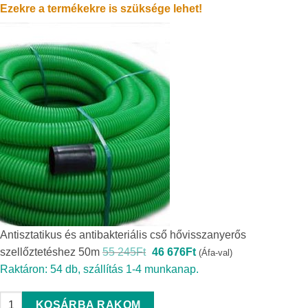
Ezekre a termékekre is szüksége lehet!
Antisztatikus és antibakteriális cső hővisszanyerős
Original
Current
szellőztetéshez 50m
55 245
Ft
46 676
Ft
(Áfa-val)
price
price
Raktáron: 54 db, szállítás 1-4 munkanap.
was:
is:
55
46
245Ft.
676Ft.
Antisztatikus és antibakteriális cső hővisszanyerős szellőztetés
KOSÁRBA RAKOM