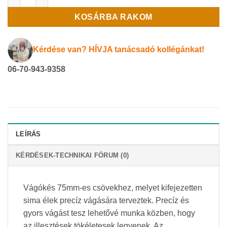
KOSÁRBA RAKOM
Kérdése van? HÍVJA tanácsadó kollégánkat!
06-70-943-9358
LEÍRÁS
KÉRDÉSEK-TECHNIKAI FÓRUM (0)
Vágókés 75mm-es csövekhez, melyet kifejezetten
sima élek precíz vágására terveztek. Precíz és
gyors vágást tesz lehetővé munka közben, hogy
az illesztések tökéletesek legyenek. Az