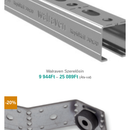
Walraven Szerelősín
Ártartomány:
9 944
Ft
25 089
Ft
–
(Áfa-val)
9
944Ft
-
25
089Ft
-20%