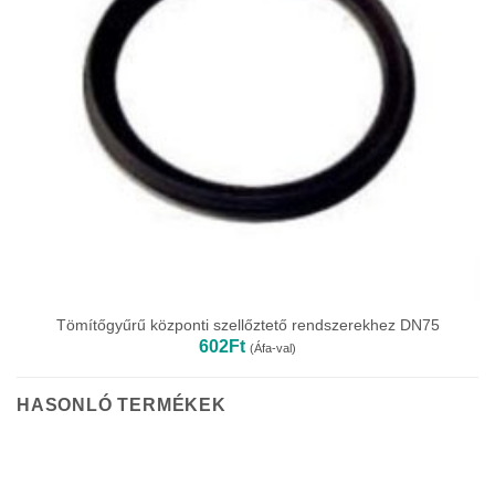
Tömítőgyűrű központi szellőztető rendszerekhez DN75
602
Ft
(Áfa-val)
HASONLÓ TERMÉKEK