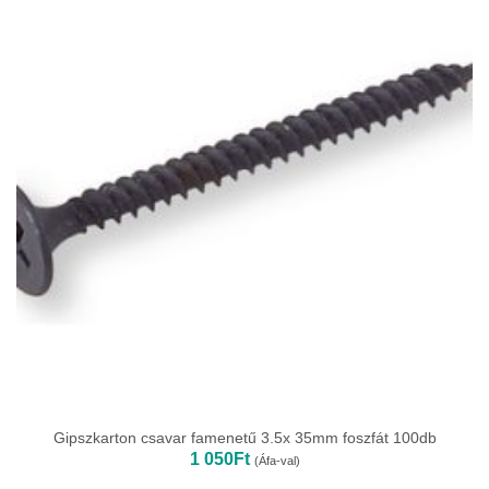
Gipszkarton csavar famenetű 3.5x 35mm foszfát 100db
1 050
Ft
(Áfa-val)