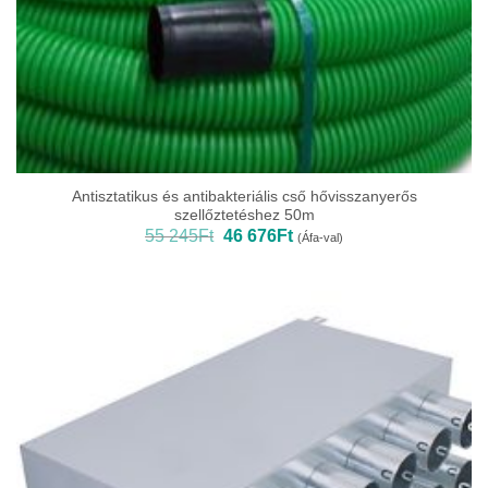
Antisztatikus és antibakteriális cső hővisszanyerős
szellőztetéshez 50m
Original
Current
55 245
Ft
46 676
Ft
(Áfa-val)
price
price
was:
is:
55
46
245Ft.
676Ft.