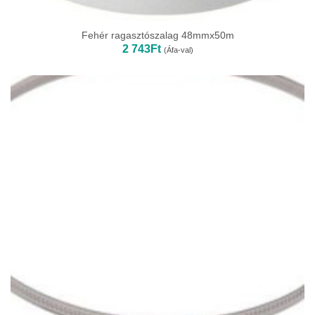
Fehér ragasztószalag 48mmx50m
2 743
Ft
(Áfa-val)