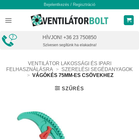
Skip
Bejelentkezés / Regisztráció
to
content
HÍVJON! +36 23 750850
Szívesen segítünk ha elakadna!
VENTILÁTOR LAKOSSÁGI ÉS IPARI
FELHASZNÁLÁSRA
>
SZERELÉSI SEGÉDANYAGOK
>
VÁGÓKÉS 75MM-ES CSÖVEKHEZ
SZŰRÉS