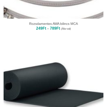
Rozsdamentes AWA bilincs MCA
Ártartomány:
249
Ft
789
Ft
–
(Áfa-val)
249Ft
-
789Ft