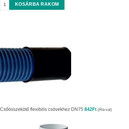
Tömítőgyűrű központi szellőztető rendszerekhez DN75 quantity
KOSÁRBA RAKOM
Csőösszekötő flexibilis csövekhez DN75
842
Ft
(Áfa-val)