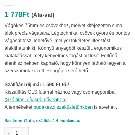
1 778
Ft
(Áfa-val)
Vágókés 75mm-es csövekhez, melyet kifejezetten sima
élek precíz vágására. Légtechnikai csövek gyors és pontos
vágását teszi lehetővé, mellyel tökéletes illesztést
alakíthatunk ki. Könnyű anyagból készült, ergonomikus
kialakítással, mely kényelmes fogást biztosít. Feltűnő,
élénk színekben kapható, hogy könnyen látható legyen a
szerszámok között. Pengéje cserélhető.
Szállítási díj már 1.590 Ft-tól!
Kiszállítás GLS futárral házhoz vagy csomagpontba.
(
Szállítási díjakról bővebben
)
A termékeket
budakeszi szaküzletünkben
is átveheti.
Raktáron: 71 db, szállítás 1-4 munkanap.
Vágókés 75mm-es csövekhez mennyiség