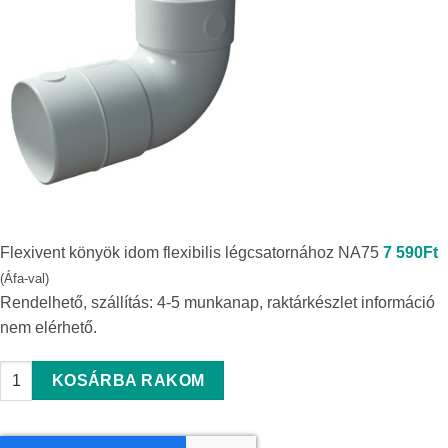
Flexivent könyök idom flexibilis légcsatornához NA75
7 590
Ft
(Áfa-val)
Rendelhető, szállítás: 4-5 munkanap, raktárkészlet információ
nem elérhető.
Flexivent könyök idom flexibilis légcsatornához NA75 quantity
KOSÁRBA RAKOM