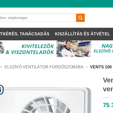
TKÉRÉS, TANÁCSADÁS
KISZÁLLÍTÁS ÉS ÁTVÉTEL
>
ELSZÍVÓ VENTILÁTOR FÜRDŐSZOBÁBA
>
VENTS 100
Ve
ven
75 