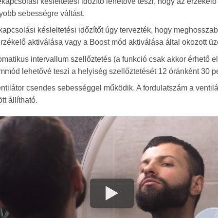
kapcsolási késleltetési időzítő lehetővé teszi, hogy az érzékelő
yobb sebességre váltást.
kapcsolási késleltetési időzítőt úgy tervezték, hogy meghosszab
érzékelő aktiválása vagy a Boost mód aktiválása által okozott
matikus intervallum szellőztetés (a funkció csak akkor érhető 
mód lehetővé teszi a helyiség szellőztetését 12 óránként 30 pe
entilátor csendes sebességgel működik. A fordulatszám a venti
tt állítható.