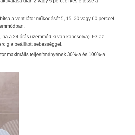
 aktiválása után 2 vagy 5 perccel késleltesse a
bítsa a ventilátor működését 5, 15, 30 vagy 60 perccel
 üzemmódban.
el, ha a 24 órás üzemmód ki van kapcsolva). Ez az
rcig a beállított sebességgel.
látor maximális teljesítményének 30%-a és 100%-a