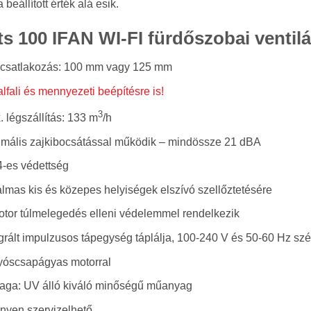
a beállított érték alá esik.
s 100 IFAN WI-FI fürdőszobai ventilá
csatlakozás: 100 mm vagy 125 mm
lfali és mennyezeti beépítésre is!
3
 légszállítás: 133 m
/h
imális zajkibocsátással működik – mindössze 21 dBA
4-es védettség
lmas kis és közepes helyiségek elszívó szellőztetésére
otor túlmelegedés elleni védelemmel rendelkezik
grált impulzusos tápegység táplálja, 100-240 V és 50-60 Hz sz
yóscsapágyas motorral
aga: UV álló kiváló minőségű műanyag
nyen szervizelhető