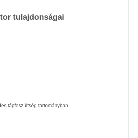
tor tulajdonságai
éles tápfeszültség-tartományban