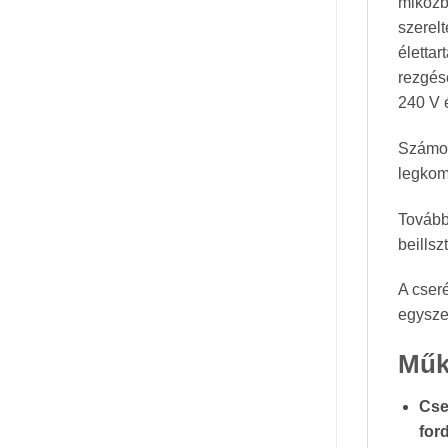
miközb
szerel
élettar
rezgés
240 V 
Számos
legkomf
Tovább
beillsz
A cser
egysze
Műk
Cse
for