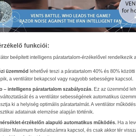
rzékelő funkciói:
látor beépített intelligens páratartalom-érzékelővel rendelkez
ézi üzemmód
lehetővé teszi a páratartalom 40% és 80% közötti 
épik, a ventilátor bekapcsol vagy nagyobb sebességre kapcsol.
o – intelligens páratartalom szabályozás
. Ez az üzemmód leh
áltoztatását és a ventilátor sebességének automatikus üzemmód
sztja ki a helyiség optimális páratartalmát. A ventilátor működé
isztikai adatainak elemzése alapján történik.
érséklet-érzékelőn alapuló automatikus működés.
Ha a leve
tilátor Maximum fordulatszámra kapcsol, és csak akkor tér viss