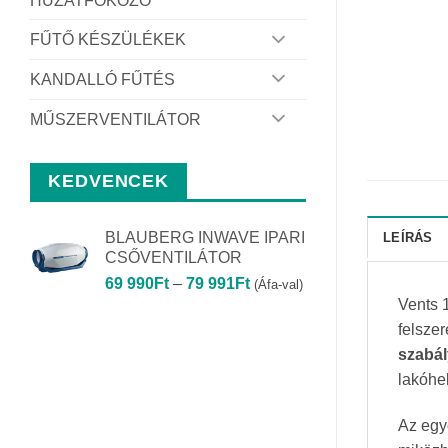
HUZATFOKOZÓ
FŰTŐ KÉSZÜLÉKEK
KANDALLÓ FŰTÉS
MŰSZERVENTILÁTOR
KEDVENCEK
BLAUBERG INWAVE IPARI
LEÍRÁS
CSŐVENTILÁTOR
Ártartomány:
69 990
Ft
–
79 991
Ft
(Áfa-val)
69
Vents 
990Ft
felszer
-
szabál
79
lakóhe
991Ft
Az egye