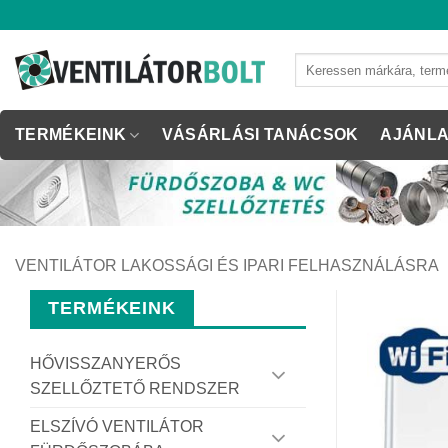
Skip
to
content
Keresés
a
következőre:
TERMÉKEINK
VÁSÁRLÁSI TANÁCSOK
AJÁNLA
VENTILÁTOR LAKOSSÁGI ÉS IPARI FELHASZNÁLÁSRA
TERMÉKEINK
HŐVISSZANYERŐS
SZELLŐZTETŐ RENDSZER
ELSZÍVÓ VENTILÁTOR