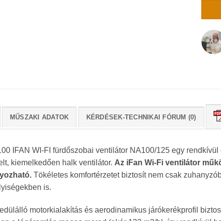
MŰSZAKI ADATOK
KÉRDÉSEK-TECHNIKAI FÓRUM (0)
100 IFAN WI-FI fürdőszobai ventilátor NA100/125 egy rendkívül d
elt, kiemelkedően halk ventilátor.
Az iFan Wi-Fi ventilátor mű
yozható.
Tökéletes komfortérzetet biztosít nem csak zuhanyz
lyiségekben is.
dülálló motorkialakítás és aerodinamikus járókerékprofil biztos