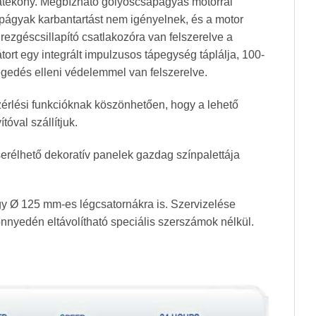
atékony. Megbízható golyóscsapágyas motorral
apágyak karbantartást nem igényelnek, és a motor
rezgéscsillapító csatlakozóra van felszerelve a
ort egy integrált impulzusos tápegység táplálja, 100-
egedés elleni védelemmel van felszerelve.
zérlési funkcióknak köszönhetően, hogy a lehető
óval szállítjuk.
serélhető dekoratív panelek gazdag színpalettája
y Ø 125 mm-es légcsatornákra is. Szervizelése
nnyedén eltávolítható speciális szerszámok nélkül.