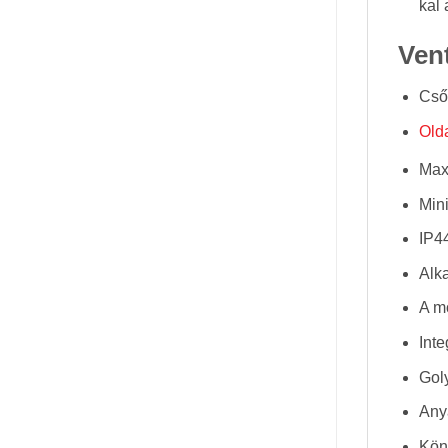
kal 
Vent
Cső
Olda
Max.
Min
IP4
Alka
A m
Inte
Gol
Any
Kön