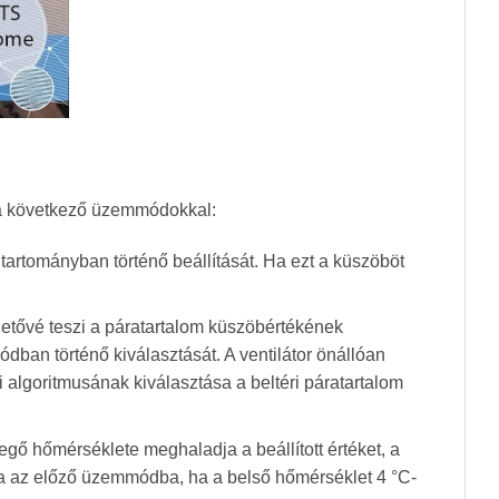
ik a következő üzemmódokkal:
tartományban történő beállítását. Ha ezt a küszöböt
etővé teszi a páratartalom küszöbértékének
ban történő kiválasztását. A ventilátor önállóan
si algoritmusának kiválasztása a beltéri páratartalom
gő hőmérséklete meghaladja a beállított értéket, a
za az előző üzemmódba, ha a belső hőmérséklet 4 °C-