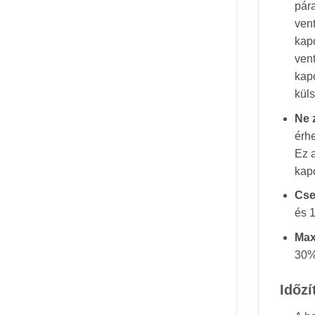
pára
ven
kap
ven
kap
küls
Ne 
érhe
Ez a
kap
Cse
és 1
Max
30%-
Időzí