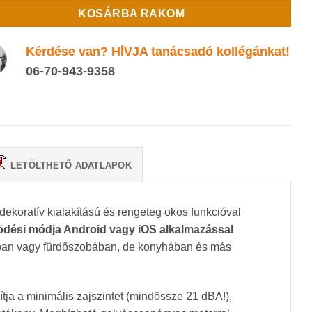
KOSÁRBA RAKOM
Kérdése van? HÍVJA tanácsadó kollégánkat!
06-70-943-9358
LETÖLTHETŐ ADATLAPOK
ekoratív kialakítású és rengeteg okos funkcióval
ködési módja Android vagy iOS alkalmazással
óban vagy fürdőszobában, de konyhában és más
ítja a minimális zajszintet (mindössze 21 dBA!),