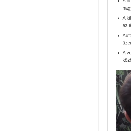
A be
nag
A ki
az 
Auto
üzem
A v
közö