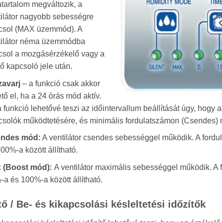
tartalom megváltozik, a
tilátor nagyobb sebességre
csol (MAX üzemmód). A
tilátor néma üzemmódba
csol a mozgásérzékelő vagy a
ő kapcsoló jele után.
zavarj
– a funkció csak akkor
tő el, ha a 24 órás mód aktív.
 funkció lehetővé teszi az időintervallum beállítását úgy, hogy 
csolók működtetésére, és minimális fordulatszámon (Csendes)
ndes mód:
A ventilátor csendes sebességgel működik. A fordu
00%-a között állítható.
 (Boost mód):
A ventilátor maximális sebességgel működik. A f
a és 100%-a között állítható.
tő / Be- és kikapcsolási késleltetési időzítők