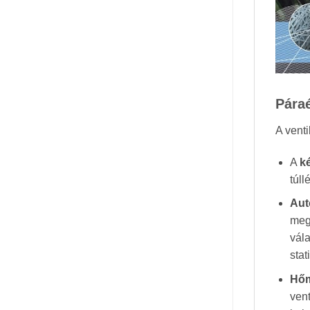
Páraé
A venti
A
k
túll
Aut
megv
vála
stat
Hőm
ven