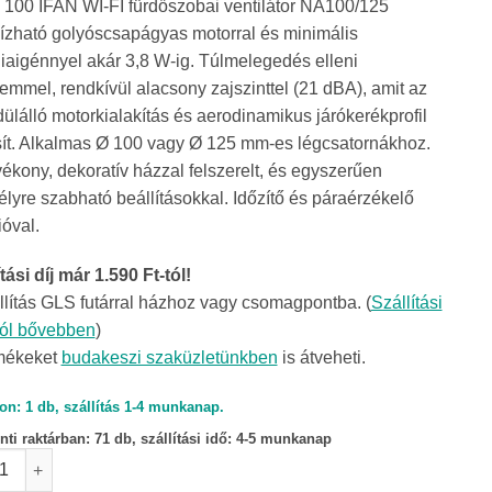
 100 IFAN WI-FI fürdőszobai ventilátor NA100/125
zható golyóscsapágyas motorral és minimális
iaigénnyel akár 3,8 W-ig. Túlmelegedés elleni
emmel, rendkívül alacsony zajszinttel (21 dBA), amit az
ülálló motorkialakítás és aerodinamikus járókerékprofil
sít. Alkalmas Ø 100 vagy Ø 125 mm-es légcsatornákhoz.
vékony, dekoratív házzal felszerelt, és egyszerűen
lyre szabható beállításokkal. Időzítő és páraérzékelő
ióval.
tási díj már 1.590 Ft-tól!
llítás GLS futárral házhoz vagy csomagpontba. (
Szállítási
ról bővebben
)
mékeket
budakeszi szaküzletünkben
is átveheti.
on: 1 db, szállítás 1-4 munkanap.
ti raktárban:
71 db, szállítási idő: 4-5 munkanap
 100 IFAN WI-FI fürdőszobai ventilátor mennyiség