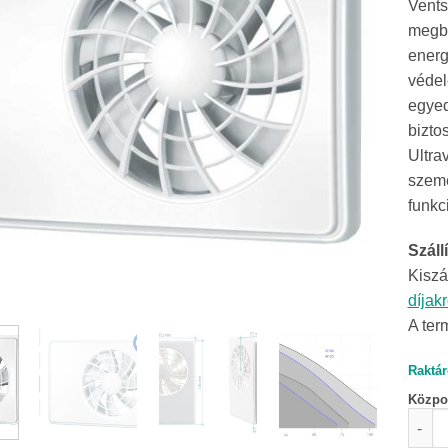
Vents
megbí
energ
védel
egyed
bizto
Ultra
szemé
funkc
Szállí
Kiszá
díjak
A ter
Raktár
Közpon
Vents