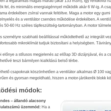
en a légáramlás magas marad (akár 133 m3/h), így rendkívül h
ték fel, és minimális energiaigénnyel működik akár 6 W-ig. A cs
tama érdekében zsírral vannak feltöltve. Maga a motor egy gumi 
elnyelés és a ventilátor csendes működése érdekében. A ventilát
és 50-60 Hz széles tápfeszültség-tartományban. A motor túlmel
 személyre szabható beállítással működtethető az integrált ve
ortosabb mikroklímát tudjuk biztosítani a helyiségben. Távirányít
i előnye a stílusos megjelenés az előlap 3D dizájnjával, és a c
thetővé teszi bármilyen kialkítású belső térbe.
élhető csapoknak köszönhetően a ventilátor alkalmas Ø 100 vag
rűen és gyorsan megoldható, hiszen a motor-járókerék blokk kö
ödési módok:
ndes – állandó alacsony
dulatszámú üzemmód:
Ha a