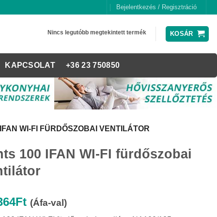
Bejelentkezés / Regisztráció
Nincs legutóbb megtekintett termék
KOSÁR
KAPCSOLAT
+36 23 750850
 IFAN WI-FI FÜRDŐSZOBAI VENTILÁTOR
nts 100 IFAN WI-FI fürdőszobai
tilátor
364
Ft
(Áfa-val)