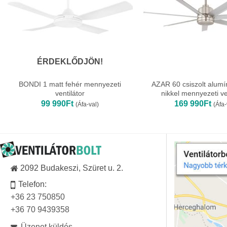
ÉRDEKLŐDJÖN!
BONDI 1 matt fehér mennyezeti
AZAR 60 csiszolt alumí
ventilátor
nikkel mennyezeti ve
99 990
Ft
169 990
Ft
(Áfa-val)
(Áfa-
2092 Budakeszi, Szüret u. 2.
Telefon:
+36 23 750850
+36 70 9439358
Üzenet küldés