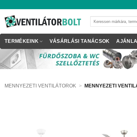
Skip
to
content
Keresés
a
következőre:
TERMÉKEINK
VÁSÁRLÁSI TANÁCSOK
AJÁNLA
MENNYEZETI VENTILÁTOROK
>
MENNYEZETI VENTIL