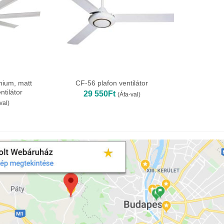
nium, matt
CF-56 plafon ventilátor
ntilátor
29 550
Ft
(Áfa-val)
val)