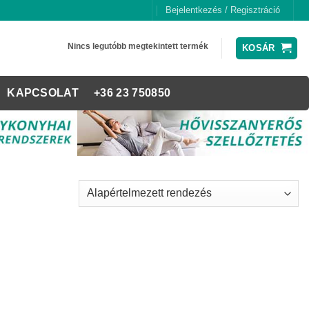
Bejelentkezés / Regisztráció
Nincs legutóbb megtekintett termék
KOSÁR
KAPCSOLAT
+36 23 750850