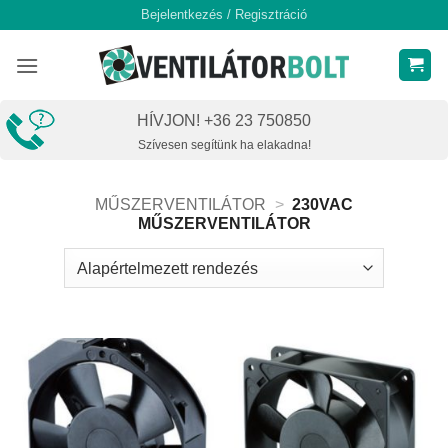
Skip
Bejelentkezés / Regisztráció
to
content
HÍVJON! +36 23 750850
Szívesen segítünk ha elakadna!
MŰSZERVENTILÁTOR
>
230VAC
MŰSZERVENTILÁTOR