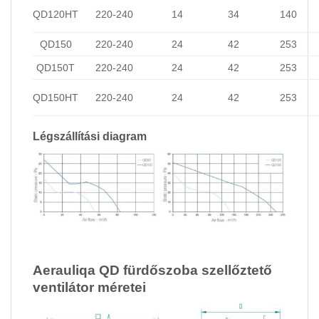
QD120HT
220-240
14
34
140
QD150
220-240
24
42
253
QD150T
220-240
24
42
253
QD150HT
220-240
24
42
253
Légszállítási diagram
Aerauliqa QD fürdőszoba szellőztető
ventilátor méretei