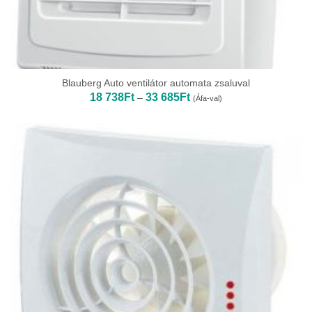
Blauberg Auto ventilátor automata zsaluval
Ártartomány:
18 738
Ft
33 685
Ft
–
(Áfa-val)
18
738Ft
-
33
685Ft