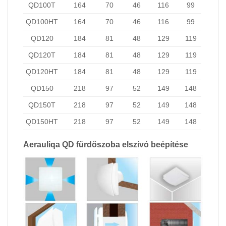
QD100T
164
70
46
116
99
QD100HT
164
70
46
116
99
QD120
184
81
48
129
119
QD120T
184
81
48
129
119
QD120HT
184
81
48
129
119
QD150
218
97
52
149
148
QD150T
218
97
52
149
148
QD150HT
218
97
52
149
148
Aerauliqa QD fürdőszoba elszívó beépítése