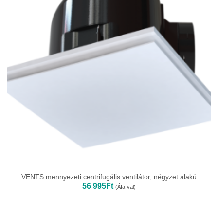
VENTS mennyezeti centrifugális ventilátor, négyzet alakú
56 995
Ft
(Áfa-val)