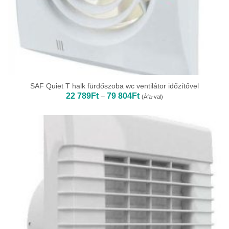
SAF Quiet T halk fürdőszoba wc ventilátor időzítővel
Ártartomány:
22 789
Ft
79 804
Ft
–
(Áfa-val)
22
789Ft
-
79
804Ft