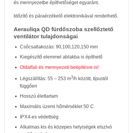
és mennyezetbe építhetőséget egyaránt.
Időzítő és páraérzékelő elektronikával rendelhető.
Aerauliqa QD fürdőszoba szellőztető
ventilátor tulajdonságai
Csőcsatlakozás: 90,100,120,150 mm
Kiegészítő elemmel ablakba is építhető
Oldalfali és mennyezeti beépítésre is!
3
Légszállítás: 55 – 253 m
/h között, típustól
függően
Hosszú élettartam
Maximális üzemi hőmérséklet 50˙C
IPX4-es védettség
Alkalmas kis és közepes helyiségek elszívó