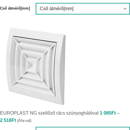
990Ft
-
Cső átmérő[mm]
11
990Ft
EUROPLAST NG szellőző rács szúnyoghálóval
1 085
Ft
–
Ártartomány:
2 516
Ft
(Áfa-val)
1
085Ft