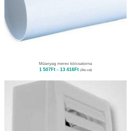
Műanyag merev körcsatorna
Ártartomány:
1 507
Ft
13 416
Ft
–
(Áfa-val)
1
507Ft
-
13
416Ft