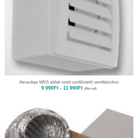
Aerauliqa WKS ablak szett szellőztető ventilátorhoz
Ártartomány:
9 990
Ft
11 990
Ft
–
(Áfa-val)
9
990Ft
-
11
990Ft