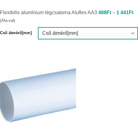
Ár
Flexibilis alumínium légcsatorna Aluflex AA3
488
Ft
–
1 441
Ft
4
-
(Áfa-val)
1
4
Cső átmérő[mm]