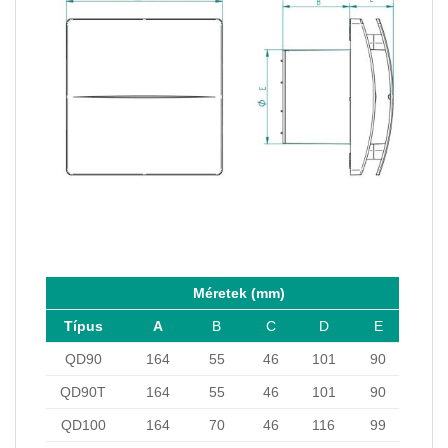
Méretek (mm)
Típus
A
B
C
D
E
QD90
164
55
46
101
90
QD90T
164
55
46
101
90
QD100
164
70
46
116
99