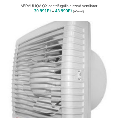
AERAULIQA QX centrifugális elszívó ventilátor
Ártartomány:
30 991
Ft
43 990
Ft
–
(Áfa-val)
30
991Ft
-
43
990Ft