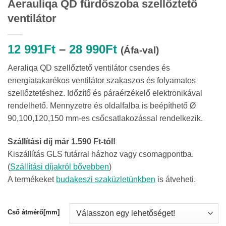
Aerauliqa QD fürdőszoba szellőztető
ventilátor
Ártartomány:
12 991
Ft
–
28 990
Ft
(Áfa-val)
12
Aeraliqa QD szellőztető ventilátor csendes és
991Ft
energiatakarékos ventilátor szakaszos és folyamatos
-
szellőztetéshez. Időzítő és páraérzékelő elektronikával
28
rendelhető. Mennyzetre és oldalfalba is beépíthető Ø
990Ft
90,100,120,150 mm-es csőcsatlakozással rendelkezik.
Szállítási díj már 1.590 Ft-tól!
Kiszállítás GLS futárral házhoz vagy csomagpontba.
(
Szállítási díjakról bővebben
)
A termékeket
budakeszi szaküzletünkben
is átveheti.
Cső átmérő[mm]