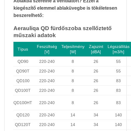
Ablakba szerelné a ventilátort? Ezzel a
kiegészítő elemmel ablaküvegbe is tökéletesen
beszerelhető:
Aerauliqa QD fürdőszoba szellőztető
műszaki adatok
Feszültség
Teljesítmény
Zajszint
Légszállítás
Típus
[V]
[W]
[dBA]
[m3/h]
QD90
220-240
8
26
55
QD90T
220-240
8
26
55
QD100
220-240
8
26
83
QD100T
220-240
8
26
83
QD100HT
220-240
8
26
83
QD120
220-240
14
34
140
QD120T
220-240
14
34
140