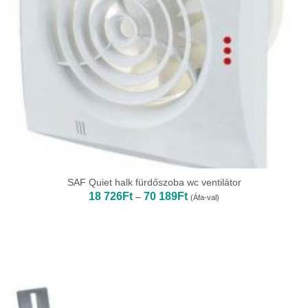
SAF Quiet halk fürdőszoba wc ventilátor
Ártartomány:
18 726
Ft
70 189
Ft
–
(Áfa-val)
18
726Ft
-
70
189Ft