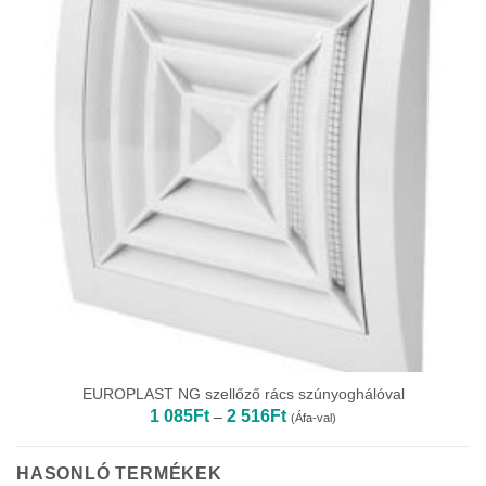
EUROPLAST NG szellőző rács szúnyoghálóval
Ártartomány:
1 085
Ft
2 516
Ft
–
(Áfa-val)
1
085Ft
-
2
HASONLÓ TERMÉKEK
516Ft