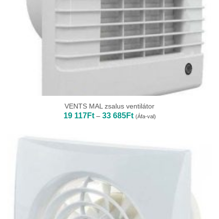
VENTS MAL zsalus ventilátor
Ártartomány:
19 117
Ft
33 685
Ft
–
(Áfa-val)
19
117Ft
-
33
685Ft