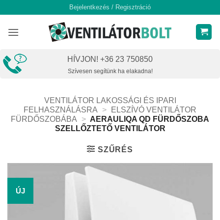
Skip
Bejelentkezés / Regisztráció
to
content
HÍVJON! +36 23 750850
Szívesen segítünk ha elakadna!
VENTILÁTOR LAKOSSÁGI ÉS IPARI
FELHASZNÁLÁSRA
>
ELSZÍVÓ VENTILÁTOR
FÜRDŐSZOBÁBA
>
AERAULIQA QD FÜRDŐSZOBA
SZELLŐZTETŐ VENTILÁTOR
SZŰRÉS
ÚJ