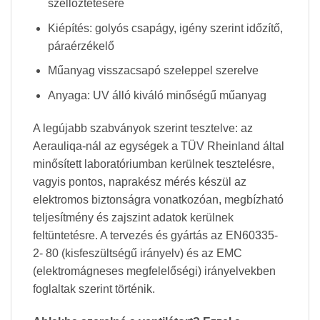
szellőztetésére
Kiépítés: golyós csapágy, igény szerint időzítő,
páraérzékelő
Műanyag visszacsapó szeleppel szerelve
Anyaga: UV álló kiváló minőségű műanyag
A legújabb szabványok szerint tesztelve: az
Aerauliqa-nál az egységek a TÜV Rheinland által
minősített laboratóriumban kerülnek tesztelésre,
vagyis pontos, naprakész mérés készül az
elektromos biztonságra vonatkozóan, megbízható
teljesítmény és zajszint adatok kerülnek
feltüntetésre. A tervezés és gyártás az EN60335-
2- 80 (kisfeszültségű irányelv) és az EMC
(elektromágneses megfelelőségi) irányelvekben
foglaltak szerint történik.