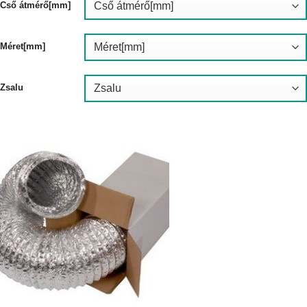
-
Cső átmérő[mm]
2
516Ft
Méret[mm]
Zsalu