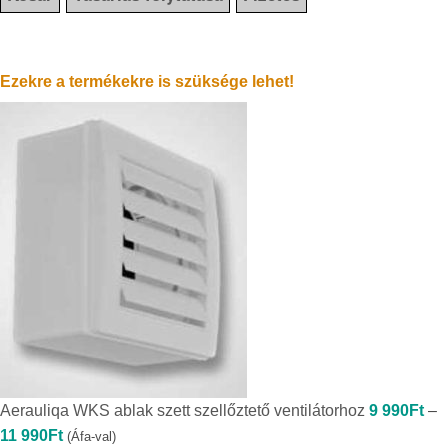
Ezekre a termékekre is szüksége lehet!
Aerauliqa WKS ablak szett szellőztető ventilátorhoz
9 990
Ft
–
Ártartomány:
11 990
Ft
(Áfa-val)
9