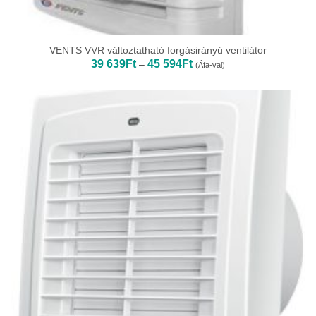
VENTS VVR változtatható forgásirányú ventilátor
Ártartomány:
39 639
Ft
45 594
Ft
–
(Áfa-val)
39
639Ft
-
45
594Ft