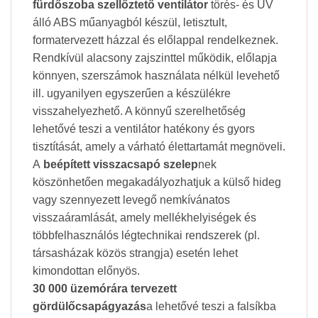
fürdőszoba szellőztető ventilátor
törés- és UV
álló ABS műanyagból készül, letisztult,
formatervezett házzal és előlappal rendelkeznek.
Rendkívül alacsony zajszinttel működik, előlapja
könnyen, szerszámok használata nélkül levehető
ill. ugyanilyen egyszerűen a készülékre
visszahelyezhető. A könnyű szerelhetőség
lehetővé teszi a ventilátor hatékony és gyors
tisztítását, amely a várható élettartamát megnöveli.
A
beépített visszacsapó szelep
nek
köszönhetően megakadályozhatjuk a külső hideg
vagy szennyezett levegő nemkívánatos
visszaáramlását, amely mellékhelyiségek és
többfelhasználós légtechnikai rendszerek (pl.
társasházak közös strangja) esetén lehet
kimondottan előnyös.
30 000 üzemórára tervezett
gördülőcsapágyazás
a lehetővé teszi a falsíkba