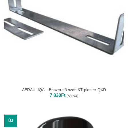
AERAULIQA – Beszerelő szett KT-plaster QXD
7 830
Ft
(Áfa-val)
ÚJ