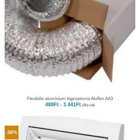
Flexibilis alumínium légcsatorna Aluflex AA3
Ártartomány:
488
Ft
1 441
Ft
–
(Áfa-val)
488Ft
-
1
441Ft
-38%