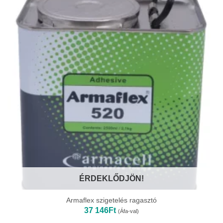
ÉRDEKLŐDJÖN!
Armaflex szigetelés ragasztó
37 146
Ft
(Áfa-val)