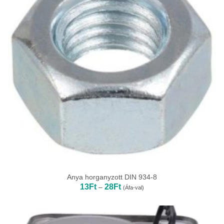
Anya horganyzott DIN 934-8
Ártartomány:
13
Ft
28
Ft
–
(Áfa-val)
13Ft
-
28Ft