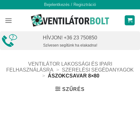
Skip
Bejelentkezés / Regisztráció
to
content
HÍVJON! +36 23 750850
Szívesen segítünk ha elakadna!
VENTILÁTOR LAKOSSÁGI ÉS IPARI
FELHASZNÁLÁSRA
>
SZERELÉSI SEGÉDANYAGOK
>
ÁSZOKCSAVAR 8×80
SZŰRÉS