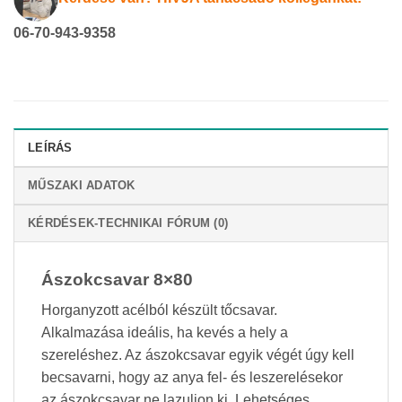
06-70-943-9358
LEÍRÁS
MŰSZAKI ADATOK
KÉRDÉSEK-TECHNIKAI FÓRUM (0)
Ászokcsavar 8×80
Horganyzott acélból készült tőcsavar.
Alkalmazása ideális, ha kevés a hely a
szereléshez. Az ászokcsavar egyik végét úgy kell
becsavarni, hogy az anya fel- és leszerelésekor
az ászokcsavar ne lazuljon ki. Lehetséges