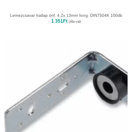
Lemezcsavar hatlap önf. 4.2x 13mm horg. DIN7504K 100db
1 351
Ft
(Áfa-val)