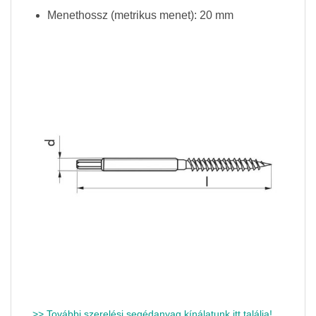
Menethossz (metrikus menet): 20 mm
>> További szerelési segédanyag kínálatunk itt találja!