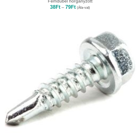
Fémdübel horganyzott
Ártartomány:
38
Ft
79
Ft
–
(Áfa-val)
38Ft
-
79Ft