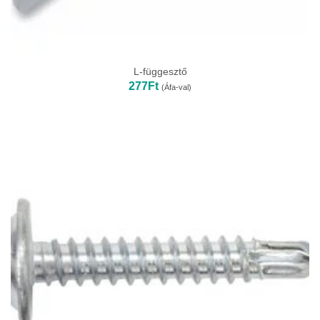
L-függesztő
277
Ft
(Áfa-val)