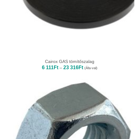
Cairox GAS tömítőszalag
Ártartomány:
6 111
Ft
23 316
Ft
–
(Áfa-val)
6
111Ft
-
23
316Ft