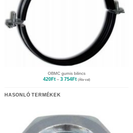
OBMC gumis bilincs
Ártartomány:
420
Ft
3 754
Ft
–
(Áfa-val)
420Ft
-
3
754Ft
HASONLÓ TERMÉKEK