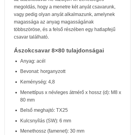
megoldás, hogy a menetre két anyát csavarunk,
vagy pedig olyan anyát alkalmazunk, amelynek
magassága az anyag magasságának
többszöröse, és a felső részében egy hatlapfejű
csavar található.
Ászokcsavar 8×80 tulajdonságai
Anyag: acél
Bevonat: horganyzott
Keménység: 4,8
Menettípus x névleges átmérő x hossz (d): M8 x
80 mm
Belső meghajtó: TX25
Kulcsnyílás (SW): 6 mm
Menethossz (famenet): 30 mm