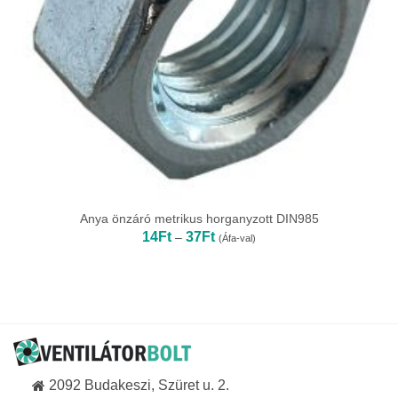
Anya önzáró metrikus horganyzott DIN985
Ártartomány:
14
Ft
37
Ft
–
(Áfa-val)
14Ft
-
37Ft
2092 Budakeszi, Szüret u. 2.