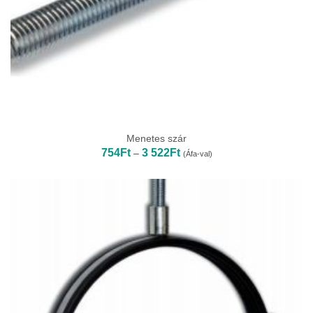
Menetes szár
Ártartomány:
754
Ft
3 522
Ft
–
(Áfa-val)
754Ft
-
3
522Ft