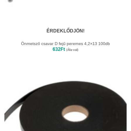
ÉRDEKLŐDJÖN!
Önmetsző csavar D fejű peremes 4,2×13 100db
632
Ft
(Áfa-val)