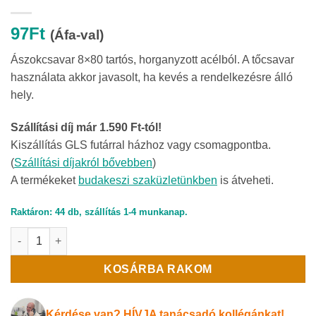
97
Ft
(Áfa-val)
Ászokcsavar 8×80 tartós, horganyzott acélból. A tőcsavar
használata akkor javasolt, ha kevés a rendelkezésre álló
hely.
Szállítási díj már 1.590 Ft-tól!
Kiszállítás GLS futárral házhoz vagy csomagpontba.
(
Szállítási díjakról bővebben
)
A termékeket
budakeszi szaküzletünkben
is átveheti.
Raktáron: 44 db, szállítás 1-4 munkanap.
Ászokcsavar 8x80 mennyiség
KOSÁRBA RAKOM
Kérdése van? HÍVJA tanácsadó kollégánkat!