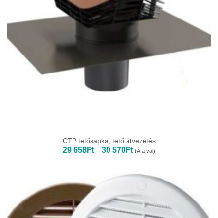
CTP tetősapka, tető átvezetés
Ártartomány:
29 658
Ft
30 570
Ft
–
(Áfa-val)
29
658Ft
-
30
570Ft