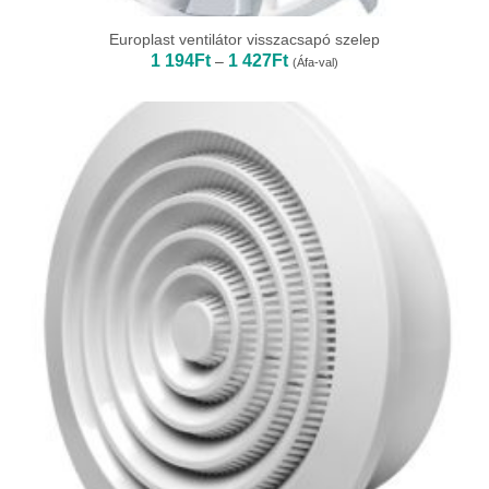
Europlast ventilátor visszacsapó szelep
Ártartomány:
1 194
Ft
1 427
Ft
–
(Áfa-val)
1
194Ft
-
1
427Ft