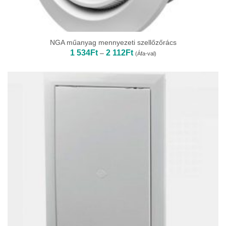
NGA műanyag mennyezeti szellőzőrács
Ártartomány:
1 534
Ft
2 112
Ft
–
(Áfa-val)
1
534Ft
-
2
112Ft