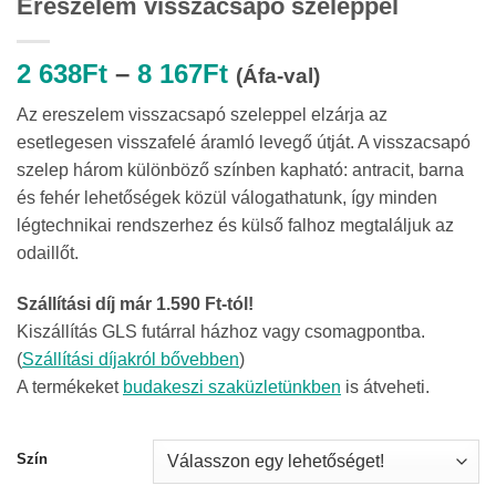
Ereszelem visszacsapó szeleppel
Ártartomány:
2 638
Ft
–
8 167
Ft
(Áfa-val)
2
Az ereszelem visszacsapó szeleppel elzárja az
638Ft
esetlegesen visszafelé áramló levegő útját. A visszacsapó
-
szelep három különböző színben kapható: antracit, barna
8
és fehér lehetőségek közül válogathatunk, így minden
167Ft
légtechnikai rendszerhez és külső falhoz megtaláljuk az
odaillőt.
Szállítási díj már 1.590 Ft-tól!
Kiszállítás GLS futárral házhoz vagy csomagpontba.
(
Szállítási díjakról bővebben
)
A termékeket
budakeszi szaküzletünkben
is átveheti.
Szín