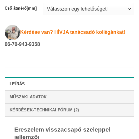
Cső átmérő[mm]
Kérdése van? HÍVJA tanácsadó kollégánkat!
06-70-943-9358
LEÍRÁS
MŰSZAKI ADATOK
KÉRDÉSEK-TECHNIKAI FÓRUM (2)
Ereszelem visszacsapó szeleppel
jellemzői