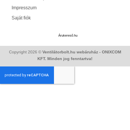
Impresszum
Saját fiók
Árukereső.hu
Copyright 2026 ©
Ventilátorbolt.hu webáruház - ONIXCOM
KFT. Minden jog fenntartva!