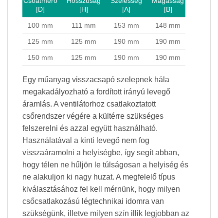
Csőátmérő
Hosszúság
Szélesség
Magasság
[D]
[H]
[A]
[B]
100 mm
111 mm
153 mm
148 mm
125 mm
125 mm
190 mm
190 mm
150 mm
125 mm
190 mm
190 mm
Egy műanyag visszacsapó szelepnek hála
megakadályozható a fordított irányú levegő
áramlás. A ventilátorhoz csatlakoztatott
csőrendszer végére a kültérre szükséges
felszerelni és azzal együtt használható.
Használatával a kinti levegő nem fog
visszaáramolni a helyiségbe, így segít abban,
hogy télen ne hűljön le túlságosan a helyiség és
ne alakuljon ki nagy huzat. A megfelelő típus
kiválasztásához fel kell mérnünk, hogy milyen
csőcsatlakozású légtechnikai idomra van
szükségünk, illetve milyen szín illik legjobban az