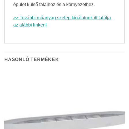
épület külső falaihoz és a környezethez.
>> További műanyag szelep kínálatunk itt találja
az alábbi linken!
HASONLÓ TERMÉKEK