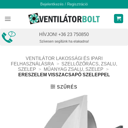
Skip
Bejelentkezés / Regisztráció
to
content
HÍVJON! +36 23 750850
Szívesen segítünk ha elakadna!
VENTILÁTOR LAKOSSÁGI ÉS IPARI
FELHASZNÁLÁSRA
>
SZELLŐZŐRÁCS, ZSALU,
SZELEP
>
MŰANYAG ZSALU, SZELEP
>
ERESZELEM VISSZACSAPÓ SZELEPPEL
SZŰRÉS