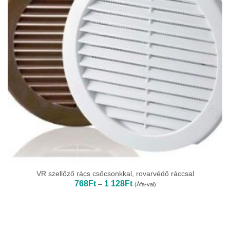
VR szellőző rács csőcsonkkal, rovarvédő ráccsal
Ártartomány:
768
Ft
1 128
Ft
–
(Áfa-val)
768Ft
-
1
128Ft