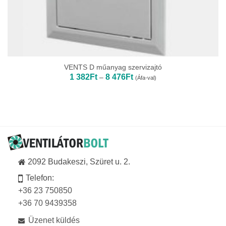
VENTS D műanyag szervizajtó
Ártartomány:
1 382
Ft
8 476
Ft
–
(Áfa-val)
1
382Ft
-
8
476Ft
2092 Budakeszi, Szüret u. 2.
Telefon:
+36 23 750850
+36 70 9439358
Üzenet küldés