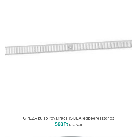
GPE2A külső rovarrács ISOLA légbeeresztőhöz
593
Ft
(Áfa-val)