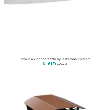
Isola 2.45 légbeeresztő nyílászáróba építhető
6 161
Ft
(Áfa-val)