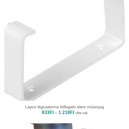
Lapos légcsatorna felfogató elem műanyag
Ártartomány:
833
Ft
1 218
Ft
–
(Áfa-val)
833Ft
-
1
218Ft