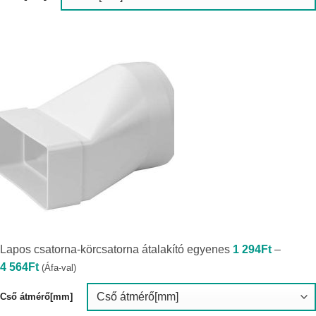
Lapos csatorna-körcsatorna átalakító egyenes
1 294
Ft
–
Ártartomány:
4 564
Ft
(Áfa-val)
1
294Ft
-
Cső átmérő[mm]
4
564Ft
Méret[mm]