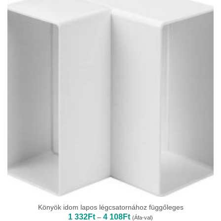
564Ft
Könyök idom lapos légcsatornához függőleges
Ártartomány:
1 332
Ft
4 108
Ft
–
(Áfa-val)