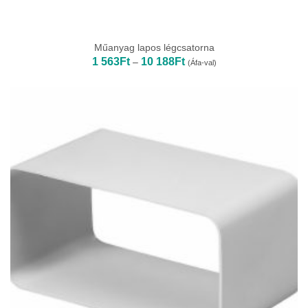
Műanyag lapos légcsatorna
Ártartomány:
1 563
Ft
10 188
Ft
–
(Áfa-val)
1
563Ft
-
10
188Ft