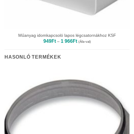
Műanyag idomkapcsoló lapos légcsatornákhoz KSF
Ártartomány:
949
Ft
1 966
Ft
–
(Áfa-val)
949Ft
-
1
966Ft
HASONLÓ TERMÉKEK