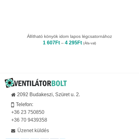
Állítható könyök idom lapos légcsatornához
Ártartomány:
1 607
Ft
4 295
Ft
–
(Áfa-val)
1
607Ft
-
4
295Ft
2092 Budakeszi, Szüret u. 2.
Telefon:
+36 23 750850
+36 70 9439358
Üzenet küldés