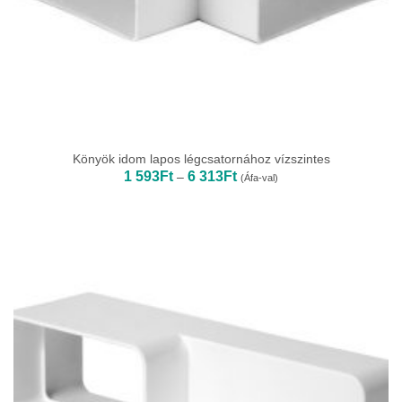
Könyök idom lapos légcsatornához vízszintes
Ártartomány:
1 593
Ft
6 313
Ft
–
(Áfa-val)
1
593Ft
-
6
313Ft