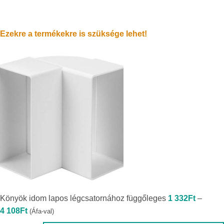
Könyök idom lapos légcsatornához függőleges
1 332
Ft
–
Ártartomány:
4 108
Ft
(Áfa-val)
1
332Ft
-
Méret[mm]
4
108Ft