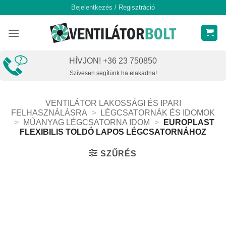
Skip
Bejelentkezés / Regisztráció
to
content
HÍVJON! +36 23 750850
Szívesen segítünk ha elakadna!
VENTILÁTOR LAKOSSÁGI ÉS IPARI
FELHASZNÁLÁSRA
>
LÉGCSATORNÁK ÉS IDOMOK
>
MŰANYAG LÉGCSATORNA IDOM
>
EUROPLAST
FLEXIBILIS TOLDÓ LAPOS LÉGCSATORNÁHOZ
SZŰRÉS