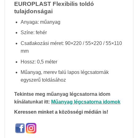
EUROPLAST Flexibilis toldó
tulajdonságai
Anyaga: műanyag
Színe: fehér
Csatlakozási méret: 90×220 / 55×220 / 55×110
mm
Hossz: 0,5 méter
Műanyag, merev falú lapos légcsatornák
egyszerű toldásához
Tekintse meg műanyag légcsatorna idom
kínálatunkat itt:
Műanyag légcsatorna idomok
Keressen minket a közösségi médián is!