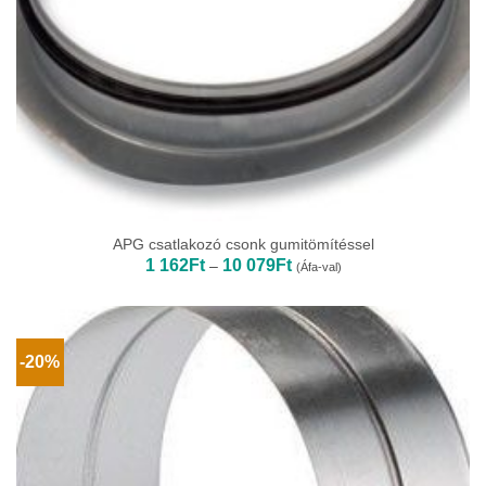
APG csatlakozó csonk gumitömítéssel
Ártartomány:
1 162
Ft
10 079
Ft
–
(Áfa-val)
1
162Ft
-
10
079Ft
-20%