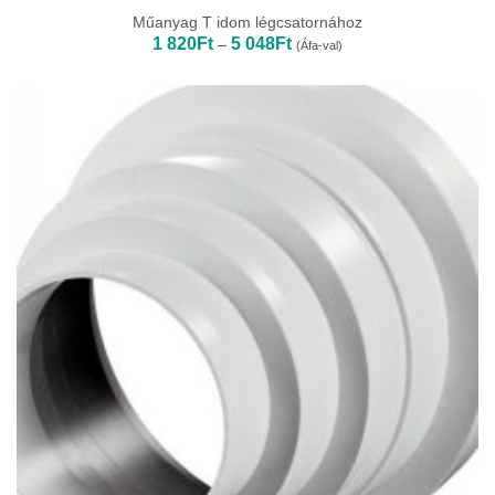
Műanyag T idom légcsatornához
Ártartomány:
1 820
Ft
5 048
Ft
–
(Áfa-val)
1
820Ft
-
5
048Ft