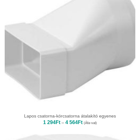
Lapos csatorna-körcsatorna átalakító egyenes
Ártartomány:
1 294
Ft
4 564
Ft
–
(Áfa-val)
1
294Ft
-
4