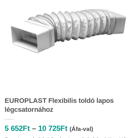
EUROPLAST Flexibilis toldó lapos
légcsatornához
Ártartomány:
5 652
Ft
–
10 725
Ft
(Áfa-val)
5