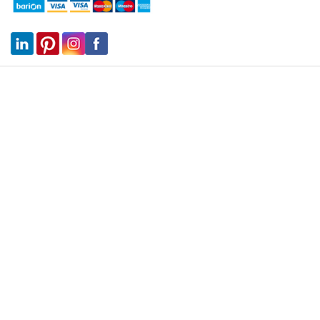
VÁSÁRLÁSI INFORMÁCIÓK
Garanciális hibabejelentő
Megrendelt termékek átvétele
ÁSZF
Adatkezelési tájékoztató