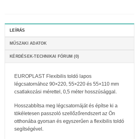
LEÍRÁS
MŰSZAKI ADATOK
KÉRDÉSEK-TECHNIKAI FÓRUM (0)
EUROPLAST Flexibilis toldó lapos
légcsatornához 90×220, 55×220 és 55×110 mm
csatlakozási mérettel, 0,5 méter hosszúsággal.
Hosszabbítsa meg légcsatornáját és építse ki a
tökéletesen passzoló szellőzőrendszert az Ön
otthonába gyorsan és egyszerűen a flexibilis toldó
segítségével.