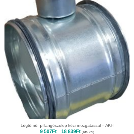
Légtömör pillangószelep kézi mozgatással – AKH
Ártartomány:
9 507
Ft
18 839
Ft
–
(Áfa-val)