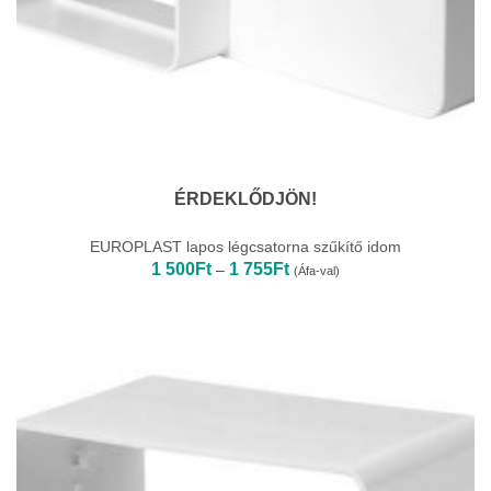
ÉRDEKLŐDJÖN!
EUROPLAST lapos légcsatorna szűkítő idom
Ártartomány:
1 500
Ft
1 755
Ft
–
(Áfa-val)
1
500Ft
-
1
755Ft