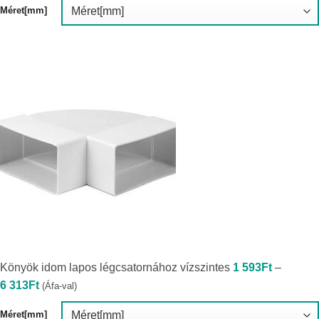
Könyök idom lapos légcsatornához vízszintes
1 593
Ft
–
Ártartomány:
6 313
Ft
(Áfa-val)
1
593Ft
-
Méret[mm]
6
313Ft