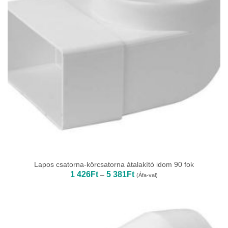
Lapos csatorna-körcsatorna átalakító idom 90 fok
Ártartomány:
1 426
Ft
5 381
Ft
–
(Áfa-val)
1
426Ft
-
5
381Ft