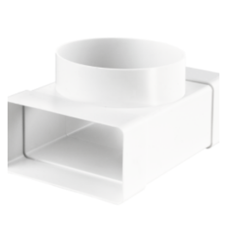
1
332Ft
-
4
108Ft