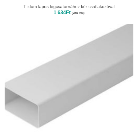
T idom lapos légcsatornához kör csatlakozóval
1 634
Ft
(Áfa-val)