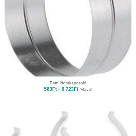
Fém idomkapcsoló
Ártartomány:
563
Ft
6 723
Ft
–
(Áfa-val)
563Ft
-
6
723Ft