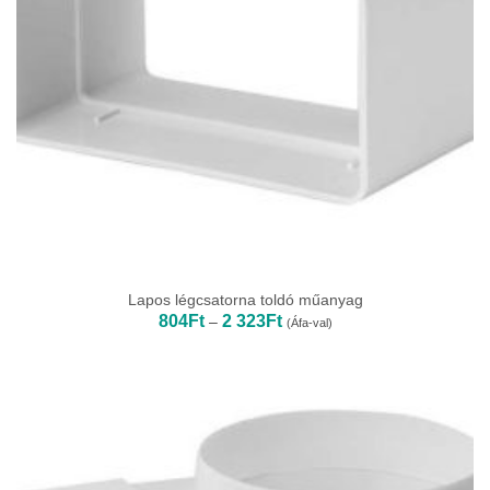
Lapos légcsatorna toldó műanyag
Ártartomány:
804
Ft
2 323
Ft
–
(Áfa-val)
804Ft
-
2
323Ft