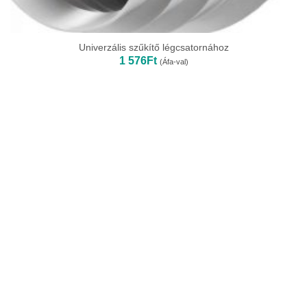
Univerzális szűkítő légcsatornához
1 576
Ft
(Áfa-val)