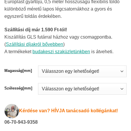
Europlast gyártójú, 0,5 méter hosszúságú flexibilis toldó
652Ft
különböző méretű lapos légcsatornákhoz a gyors és
-
egyszerű toldás érdekében.
10
725Ft
Szállítási díj már 1.590 Ft-tól!
Kiszállítás GLS futárral házhoz vagy csomagpontba.
(
Szállítási díjakról bővebben
)
A termékeket
budakeszi szaküzletünkben
is átveheti.
Magasság[mm]
Szélesség[mm]
Kérdése van? HÍVJA tanácsadó kollégánkat!
06-70-943-9358