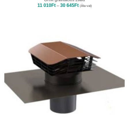
Ártartomány:
11 010
Ft
30 645
Ft
–
(Áfa-val)
11
010Ft
-
30
645Ft