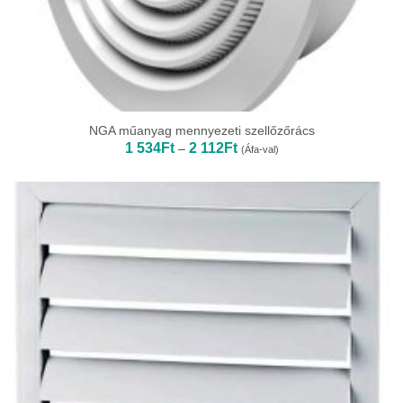
NGA műanyag mennyezeti szellőzőrács
Ártartomány:
1 534
Ft
2 112
Ft
–
(Áfa-val)
1
534Ft
-
2
112Ft