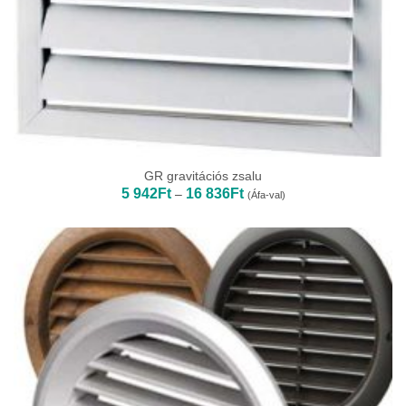
GR gravitációs zsalu
Ártartomány:
5 942
Ft
16 836
Ft
–
(Áfa-val)
5
942Ft
-
16
836Ft