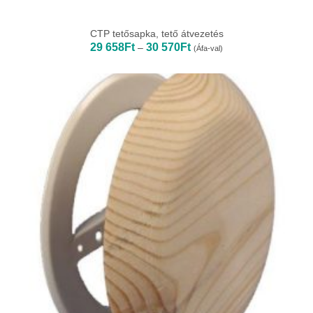
CTP tetősapka, tető átvezetés
Ártartomány:
29 658
Ft
30 570
Ft
–
(Áfa-val)
29
658Ft
-
30
570Ft