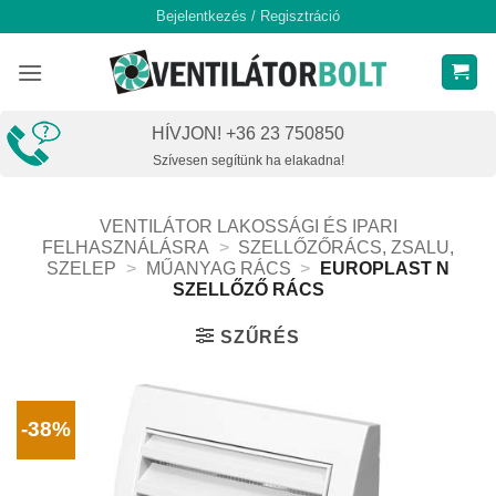
Skip
Bejelentkezés / Regisztráció
to
content
HÍVJON! +36 23 750850
Szívesen segítünk ha elakadna!
VENTILÁTOR LAKOSSÁGI ÉS IPARI
FELHASZNÁLÁSRA
>
SZELLŐZŐRÁCS, ZSALU,
SZELEP
>
MŰANYAG RÁCS
>
EUROPLAST N
SZELLŐZŐ RÁCS
SZŰRÉS
-38%