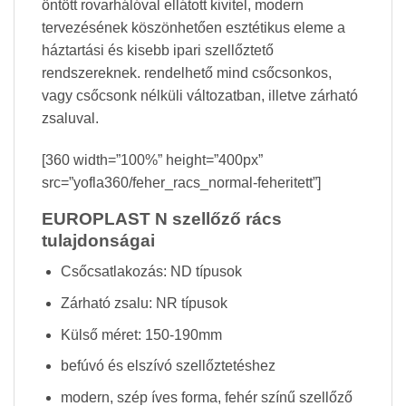
öntött rovarhálóval ellátott kivitel, modern
tervezésének köszönhetően esztétikus eleme a
háztartási és kisebb ipari szellőztető
rendszereknek. rendelhető mind csőcsonkos,
vagy csőcsonk nélküli változatban, illetve zárható
zsaluval.
[360 width=”100%” height=”400px”
src=”yofla360/feher_racs_normal-feheritett”]
EUROPLAST N szellőző rács
tulajdonságai
Csőcsatlakozás: ND típusok
Zárható zsalu: NR típusok
Külső méret: 150-190mm
befúvó és elszívó szellőztetéshez
modern, szép íves forma, fehér színű szellőző