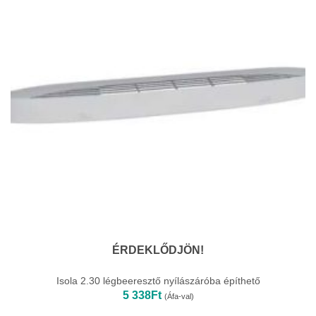
ÉRDEKLŐDJÖN!
Isola 2.30 légbeeresztő nyílászáróba építhető
5 338
Ft
(Áfa-val)