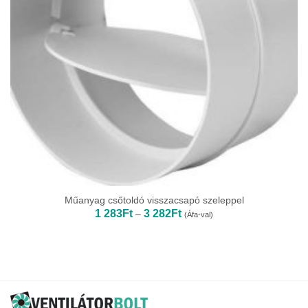
Műanyag csőtoldó visszacsapó szeleppel
Ártartomány:
1 283
Ft
3 282
Ft
–
(Áfa-val)
1
283Ft
-
3
282Ft