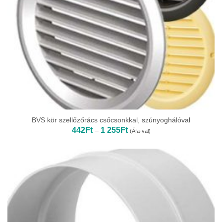
BVS kör szellőzőrács csőcsonkkal, szúnyoghálóval
Ártartomány:
442
Ft
1 255
Ft
–
(Áfa-val)
442Ft
-
1
255Ft