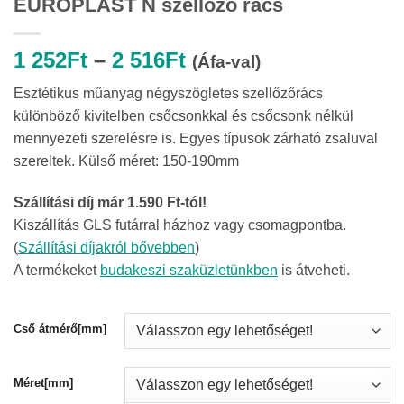
EUROPLAST N szellőző rács
Ártartomány:
1 252
Ft
–
2 516
Ft
(Áfa-val)
1
Esztétikus műanyag négyszögletes szellőzőrács
252Ft
különböző kivitelben csőcsonkkal és csőcsonk nélkül
-
mennyezeti szerelésre is. Egyes típusok zárható zsaluval
2
szereltek. Külső méret: 150-190mm
516Ft
Szállítási díj már 1.590 Ft-tól!
Kiszállítás GLS futárral házhoz vagy csomagpontba.
(
Szállítási díjakról bővebben
)
A termékeket
budakeszi szaküzletünkben
is átveheti.
Cső átmérő[mm]
Méret[mm]