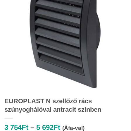
EUROPLAST N szellőző rács
szúnyoghálóval antracit színben
Ártartomány:
3 754
Ft
–
5 692
Ft
(Áfa-val)