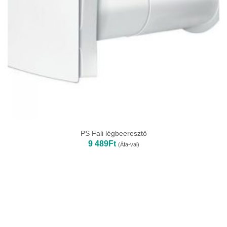
PS Fali légbeeresztő
9 489
Ft
(Áfa-val)