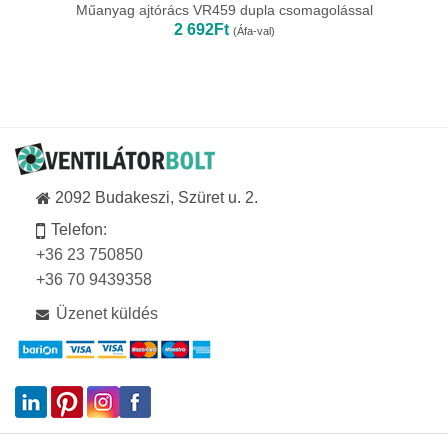
Műanyag ajtórács VR459 dupla csomagolással
2 692
Ft
(Áfa-val)
2092 Budakeszi, Szüret u. 2.
Telefon:
+36 23 750850
+36 70 9439358
Üzenet küldés