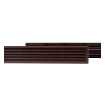
168Ft
-
11
013Ft