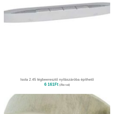
Isola 2.45 légbeeresztő nyílászáróba építhető
6 161
Ft
(Áfa-val)