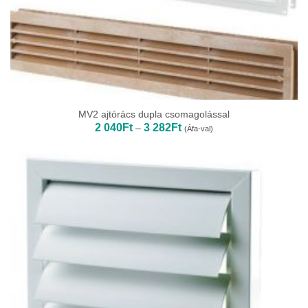
MV2 ajtórács dupla csomagolással
Ártartomány:
2 040
Ft
3 282
Ft
–
(Áfa-val)
2
040Ft
-
3
282Ft