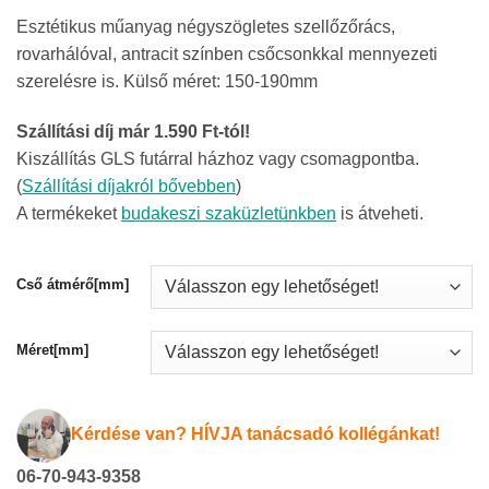
3
Esztétikus műanyag négyszögletes szellőzőrács,
754Ft
rovarhálóval, antracit színben csőcsonkkal mennyezeti
-
szerelésre is. Külső méret: 150-190mm
5
692Ft
Szállítási díj már 1.590 Ft-tól!
Kiszállítás GLS futárral házhoz vagy csomagpontba.
(
Szállítási díjakról bővebben
)
A termékeket
budakeszi szaküzletünkben
is átveheti.
Cső átmérő[mm]
Méret[mm]
Kérdése van? HÍVJA tanácsadó kollégánkat!
06-70-943-9358