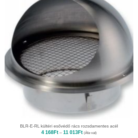
BLR-E-RL kültéri esővédő rács rozsdamentes acél
Ártartomány:
4 168
Ft
11 013
Ft
–
(Áfa-val)
4