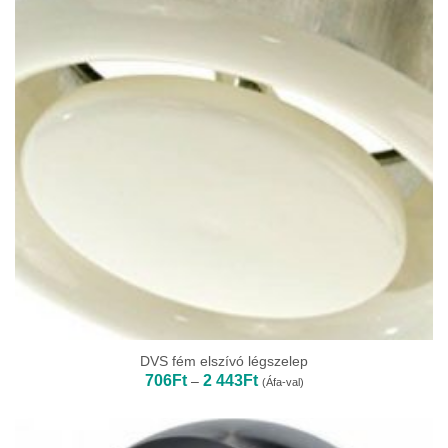
DVS fém elszívó légszelep
Ártartomány:
706
Ft
2 443
Ft
–
(Áfa-val)
706Ft
-
2
443Ft