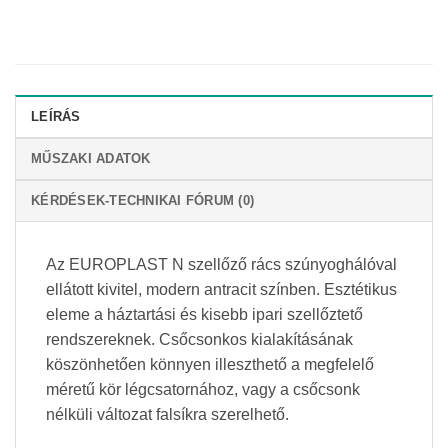
LEÍRÁS
MŰSZAKI ADATOK
KÉRDÉSEK-TECHNIKAI FÓRUM (0)
Az EUROPLAST N szellőző rács szúnyoghálóval
ellátott kivitel, modern antracit színben. Esztétikus
eleme a háztartási és kisebb ipari szellőztető
rendszereknek. Csőcsonkos kialakításának
köszönhetően könnyen illeszthető a megfelelő
méretű kör légcsatornához, vagy a csőcsonk
nélküli változat falsíkra szerelhető.