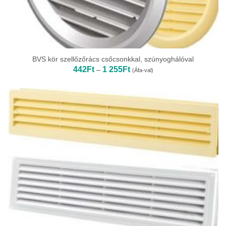
BVS kör szellőzőrács csőcsonkkal, szúnyoghálóval
Ártartomány:
442
Ft
1 255
Ft
–
(Áfa-val)
442Ft
-
1
255Ft