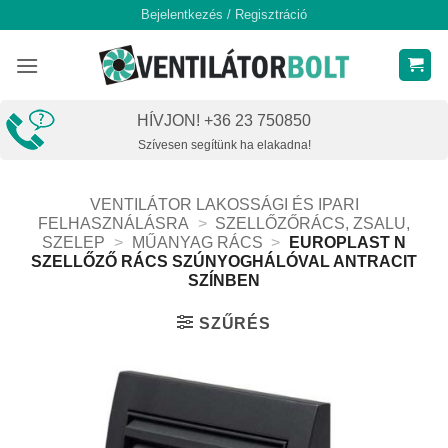
Skip
Bejelentkezés / Regisztráció
to
content
HÍVJON! +36 23 750850
Szívesen segítünk ha elakadna!
VENTILÁTOR LAKOSSÁGI ÉS IPARI
FELHASZNÁLÁSRA
>
SZELLŐZŐRÁCS, ZSALU,
SZELEP
>
MŰANYAG RÁCS
>
EUROPLAST N
SZELLŐZŐ RÁCS SZÚNYOGHÁLÓVAL ANTRACIT
SZÍNBEN
SZŰRÉS